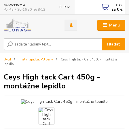
0
ks
045/5335714
EUR
za
0 €
Po-Pia 7:30-16.30, So 8-12
Menu
Hľadať
Úvod
Tmely, lepidlá, PU peny
Ceys High tack Cart 450g - montážne
lepidlo
Ceys High tack Cart 450g -
montážne lepidlo