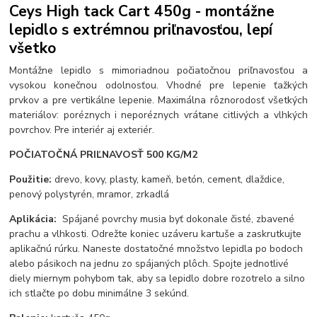
Ceys High tack Cart 450g - montážne
lepidlo s extrémnou priľnavosťou, lepí
všetko
Montážne lepidlo s mimoriadnou počiatočnou priľnavosťou a
vysokou konečnou odolnosťou. Vhodné pre lepenie ťažkých
prvkov a pre vertikálne lepenie. Maximálna rôznorodosť všetkých
materiálov: poréznych i neporéznych vrátane citlivých a vlhkých
povrchov. Pre interiér aj exteriér.
POČIATOČNÁ PRIĽNAVOSŤ 500 KG/M2
Použitie:
drevo, kovy, plasty, kameň, betón, cement, dlaždice,
penový polystyrén, mramor, zrkadlá
Aplikácia:
Spájané povrchy musia byť dokonale čisté, zbavené
prachu a vlhkosti. Odrežte koniec uzáveru kartuše a zaskrutkujte
aplikačnú rúrku. Naneste dostatočné množstvo lepidla po bodoch
alebo pásikoch na jednu zo spájaných plôch. Spojte jednotlivé
diely miernym pohybom tak, aby sa lepidlo dobre rozotrelo a silno
ich stlačte po dobu minimálne 3 sekúnd.