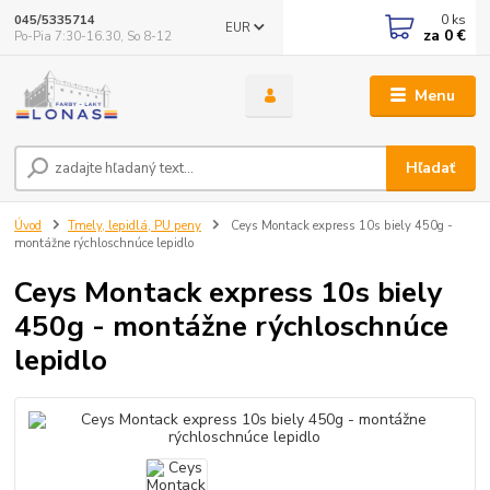
0
ks
045/5335714
EUR
za
0 €
Po-Pia 7:30-16.30, So 8-12
Menu
Hľadať
Úvod
Tmely, lepidlá, PU peny
Ceys Montack express 10s biely 450g -
montážne rýchloschnúce lepidlo
Ceys Montack express 10s biely
450g - montážne rýchloschnúce
lepidlo