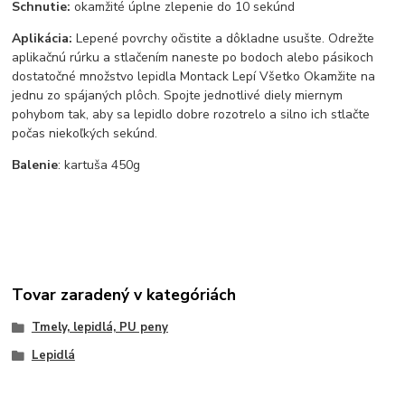
Schnutie:
okamžité úplne zlepenie do 10 sekúnd
Aplikácia:
Lepené povrchy očistite a dôkladne usušte. Odrežte
aplikačnú rúrku a stlačením naneste po bodoch alebo pásikoch
dostatočné množstvo lepidla Montack Lepí Všetko Okamžite na
jednu zo spájaných plôch. Spojte jednotlivé diely miernym
pohybom tak, aby sa lepidlo dobre rozotrelo a silno ich stlačte
počas niekoľkých sekúnd.
Balenie
: kartuša 450g
Tovar zaradený v kategóriách
Tmely, lepidlá, PU peny
Lepidlá