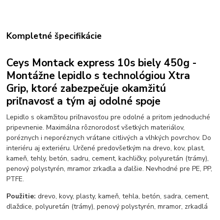
Kompletné špecifikácie
Ceys Montack express 10s biely 450g -
Montážne lepidlo s technológiou Xtra
Grip, ktoré zabezpečuje okamžitú
priľnavosť a tým aj odolné spoje
Lepidlo s okamžitou priľnavosťou pre odolné a pritom jednoduché
pripevnenie. Maximálna rôznorodosť všetkých materiálov,
poréznych i neporéznych vrátane citlivých a vlhkých povrchov. Do
interiéru aj exteriéru. Určené predovšetkým na drevo, kov, plast,
kameň, tehly, betón, sadru, cement, kachličky, polyuretán (trámy),
penový polystyrén, mramor zrkadla a ďalšie. Nevhodné pre PE, PP,
PTFE.
Použitie:
drevo, kovy, plasty, kameň, tehla, betón, sadra, cement,
dlaždice, polyuretán (trámy), penový polystyrén, mramor, zrkadlá