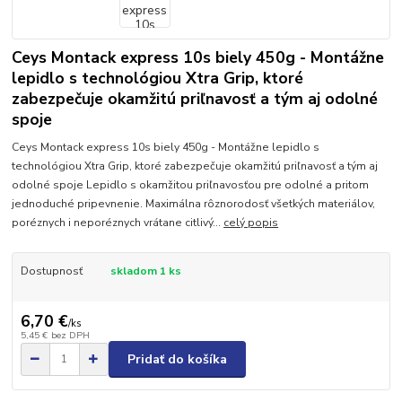
Ceys Montack express 10s biely 450g - Montážne
lepidlo s technológiou Xtra Grip, ktoré
zabezpečuje okamžitú priľnavosť a tým aj odolné
spoje
Ceys Montack express 10s biely 450g - Montážne lepidlo s
technológiou Xtra Grip, ktoré zabezpečuje okamžitú priľnavosť a tým aj
odolné spoje Lepidlo s okamžitou priľnavosťou pre odolné a pritom
jednoduché pripevnenie. Maximálna rôznorodosť všetkých materiálov,
poréznych i neporéznych vrátane citlivý...
celý popis
Dostupnosť
skladom 1 ks
6,70 €
/
ks
5,45 €
bez DPH
Pridať do košíka