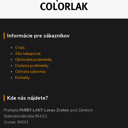
Informácie pre zákazníkov
O nás
Ako nakupovať
Obchodné podmienky
Dodacie podmienky
Ochrana súkromia
Kontakty
Kde nás nájdete?
Predajňa
FARBY-LAKY Lonas Zvolen
, pod Zámkom
Slatinské nábrežie 9542/1
Zvolen, 96001