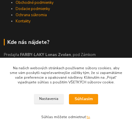
Obchodné podmienky
Dodacie podmienky
Ochrana súkromia
Kontakty
Kde nás nájdete?
Predajňa
FARBY-LAKY Lonas Zvolen
, pod Zámkom
Slatinské nábrežie 9542/1
Zvolen, 96001
Na našich webových stránkach používame súbory cookies, aby
sme vám poskytli najrelevantnejšie zážitky tým, že si zapamätáme
vaše preferencie a opakované návštevy. Kliknutím na „Prijať“
vyjadrujete súhlas s použitím VŠETKÝCH súborov cookie.
Akceptujeme tieto platobné karty
Súhlasím
Nastavenia
Kontakty
Súhlas môžete odmietnuť
tu
.
045/5335714