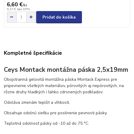
6,60 €
/
ks
5,37 €
bez DPH
Pridať do košíka
Kompletné špecifikácie
Ceys Montack montážna páska 2,5x19mm
Obojstranná gelovitá montážna páska Montack Express pre
pripevnenie všetkých materiálov, pórovitých aj nepórovitých, na
rôzne druhy hladkých i ľahko zdrsnených podkladov.
Odoláva zmenám teplôt a vlhkosti.
Obsahuje odolnú sieťku pre posilnenie pevnosti pásky.
Teplotná odolnosť pásky od -10 až do 75 °C.