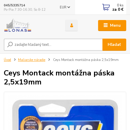
0
ks
045/5335714
EUR
za
0 €
Po-Pia 7:30-16.30, So 8-12
Menu
Hľadať
Úvod
Maliarske náradie
Ceys Montack montážna páska 2,5x19mm
Ceys Montack montážna páska
2,5x19mm