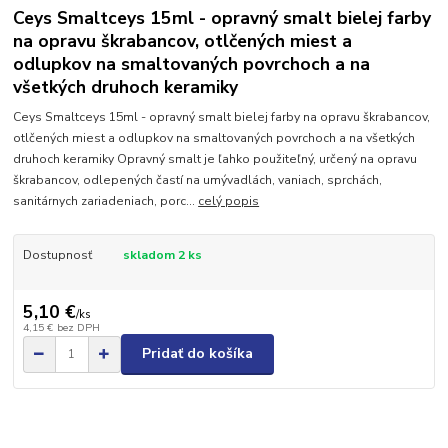
Ceys Smaltceys 15ml - opravný smalt bielej farby
na opravu škrabancov, otlčených miest a
odlupkov na smaltovaných povrchoch a na
všetkých druhoch keramiky
Ceys Smaltceys 15ml - opravný smalt bielej farby na opravu škrabancov,
otlčených miest a odlupkov na smaltovaných povrchoch a na všetkých
druhoch keramiky Opravný smalt je ľahko použiteľný, určený na opravu
škrabancov, odlepených častí na umývadlách, vaniach, sprchách,
sanitárnych zariadeniach, porc...
celý popis
Dostupnosť
skladom 2 ks
5,10 €
/
ks
4,15 €
bez DPH
Pridať do košíka