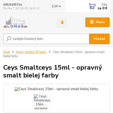
0
ks
045/5335714
EUR
za
0 €
Po-Pia 7:30-16.30, So 8-12
Menu
Hľadať
Úvod
Tmely, lepidlá, PU peny
Ceys Smaltceys 15ml - opravný smalt
bielej farby
Ceys Smaltceys 15ml - opravný
smalt bielej farby