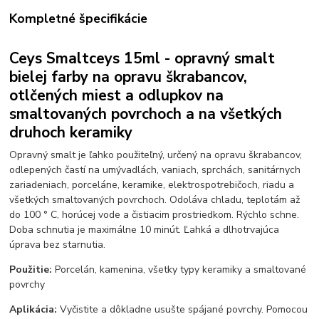
Kompletné špecifikácie
Ceys Smaltceys 15ml - opravný smalt
bielej farby na opravu škrabancov,
otlčených miest a odlupkov na
smaltovaných povrchoch a na všetkých
druhoch keramiky
Opravný smalt je ľahko použiteľný, určený na opravu škrabancov,
odlepených častí na umývadlách, vaniach, sprchách, sanitárnych
zariadeniach, porceláne, keramike, elektrospotrebičoch, riadu a
všetkých smaltovaných povrchoch. Odoláva chladu, teplotám až
do 100 ° C, horúcej vode a čistiacim prostriedkom. Rýchlo schne.
Doba schnutia je maximálne 10 minút. Ľahká a dlhotrvajúca
úprava bez starnutia.
Použitie:
Porcelán, kamenina, všetky typy keramiky a smaltované
povrchy
Aplikácia:
Vyčistite a dôkladne usušte spájané povrchy. Pomocou