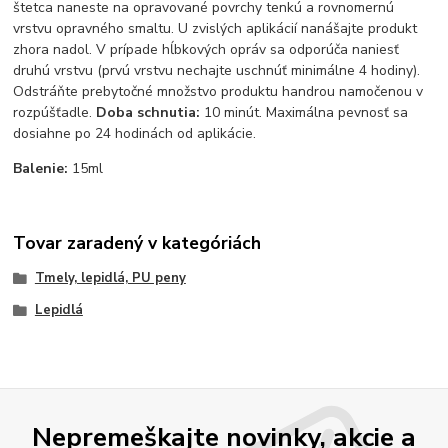
štetca naneste na opravované povrchy tenkú a rovnomernú
vrstvu opravného smaltu. U zvislých aplikácií nanášajte produkt
zhora nadol. V prípade hĺbkových opráv sa odporúča naniesť
druhú vrstvu (prvú vrstvu nechajte uschnúť minimálne 4 hodiny).
Odstráňte prebytočné množstvo produktu handrou namočenou v
rozpúšťadle.
Doba schnutia:
10 minút. Maximálna pevnosť sa
dosiahne po 24 hodinách od aplikácie.
Balenie:
15ml
Tovar zaradený v kategóriách
Tmely, lepidlá, PU peny
Lepidlá
Nepremeškajte novinky, akcie a