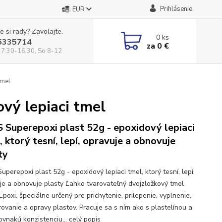
Prihlásenie
EUR
e si rady? Zavolajte.
0
ks
5335714
za
0 €
 7:30-16.30, So 8-12
tmel
vý lepiaci tmel
 Superepoxi plast 52g - epoxidový lepiaci
, ktorý tesní, lepí, opravuje a obnovuje
ty
perepoxi plast 52g - epoxidový lepiaci tmel, ktorý tesní, lepí,
je a obnovuje plasty Ľahko tvarovateľný dvojzložkový tmel
poxi, špeciálne určený pre prichytenie, prilepenie, vyplnenie,
rovanie a opravy plastov. Pracuje sa s ním ako s plastelínou a
rovnakú konzistenciu...
celý popis