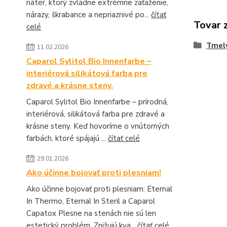
náter, ktorý zvládne extrémne zaťaženie,
nárazy, škrabance a nepriaznivé po...
čítať
Tovar 
celé
Tmely
11.02.2026
Caparol Sylitol Bio Innenfarbe –
interiérová silikátová farba pre
zdravé a krásne steny.
Caparol Sylitol Bio Innenfarbe – prírodná,
interiérová, silikátová farba pre zdravé a
krásne steny. Keď hovoríme o vnútorných
farbách, ktoré spájajú ...
čítať celé
29.01.2026
Ako účinne bojovať proti plesniam!
Ako účinne bojovať proti plesniam: Eternal
In Thermo, Eternal In Steril a Caparol
Capatox Plesne na stenách nie sú len
estetický problém. Znižujú kva...
čítať celé