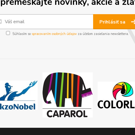
premeškajte novinky, akcie a zľa
Prihlásiť sa
Súhlasím so
spracovaním osobných údajov
za účelom zasielania newslettera.