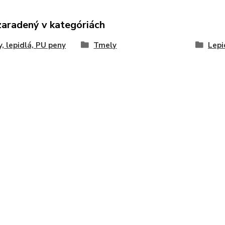
zaradený v kategóriách
, lepidlá, PU peny
Tmely
Lepi