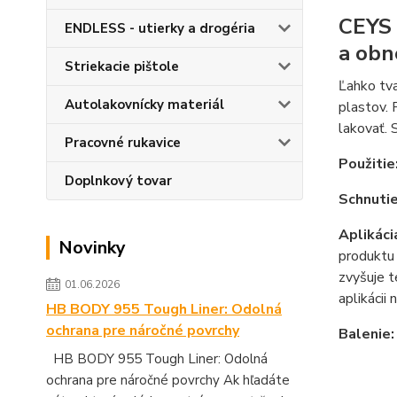
CEYS 
ENDLESS - utierky a drogéria
a obn
Striekacie pištole
Ľahko tva
Autolakovnícky materiál
plastov. 
lakovať. 
Pracovné rukavice
Použitie
Doplnkový tovar
Schnutie
Aplikáci
Novinky
produktu 
zvyšuje t
01.06.2026
aplikácii
HB BODY 955 Tough Liner: Odolná
ochrana pre náročné povrchy
Balenie
HB BODY 955 Tough Liner: Odolná
ochrana pre náročné povrchy Ak hľadáte