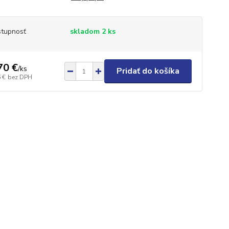
tupnosť
skladom 2 ks
70 €
/
ks
Pridať do košíka
 €
bez DPH