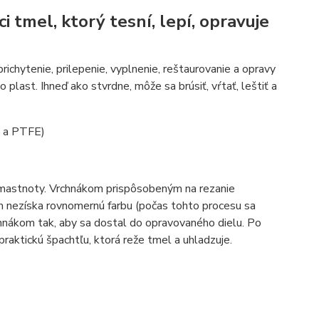
 tmel, ktorý tesní, lepí, opravuje
ichytenie, prilepenie, vyplnenie, reštaurovanie a opravy
 plast. Ihneď ako stvrdne, môže sa brúsiť, vŕtať, leštiť a
n a PTFE)
 mastnoty. Vrchnákom prispôsobeným na rezanie
m nezíska rovnomernú farbu (počas tohto procesu sa
chnákom tak, aby sa dostal do opravovaného dielu. Po
praktickú špachtľu, ktorá reže tmel a uhladzuje.