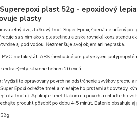
Superepoxi plast 52g - epoxidový lepiaci
ovuje plasty
rovateľný dvojzložkový tmel Super Epoxi, špeciálne určený pre pr
Pracuje sa s ním ako s plastelínou a získa rovnakú konzistenciu ako
Stvrdne aj pod vodou. Nezmenšuje svoj objem ani nepraská.
:
PVC, metakrylát, ABS (nevhodné pre polyetylén, polypropylé
:
extra rýchly: stvrdne behom 20 minút
a:
Vyčistite opravovaný povrch na odstránenie zvyškov prachu a
Super Epoxi odrežte tmel a miešajte ho prstami až dovtedy, ký
eplota tmelu). Aplikujte tmel tlakom na povrch a uhlaďte ho vr
 nechajte produkt pôsobiť po dobu 4-5 minút. Balenie obsahuje aj 
:
52g