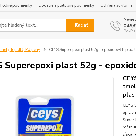
hodné podmienky
Dodacie a platobné podmienky
Ochrana súkromia
Neviet
Hľadať
045/
Po-Pia
mely, lepidlá, PU peny
CEYS Superepoxi plast 52g - epoxidový lepiaci 
 Superepoxi plast 52g - epoxido
CEYS
tmel
plas
CEYS Su
opravu
Super E
reštau
získa 