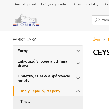
Ako nakupovať
Farby-laky Zvolen
O nás
Kontakty
Obc
FARBY-LAKY
Úvod
T
CEYS
Farby
Laky, lazúry, oleje a ochrana
dreva
Omietky, stierky a špárovacie
hmoty
Tmely, lepidlá, PU peny
Tmely