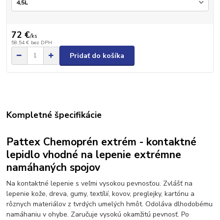
72 €
/
ks
58,54 €
bez DPH
Pridať do košíka
Kompletné špecifikácie
Pattex Chemoprén extrém - kontaktné
lepidlo vhodné na lepenie extrémne
namáhaných spojov
Na kontaktné lepenie s veľmi vysokou pevnosťou. Zvlášť na
lepenie kože, dreva, gumy, textílií, kovov, preglejky, kartónu a
rôznych materiálov z tvrdých umelých hmôt. Odoláva dlhodobému
namáhaniu v ohybe. Zaručuje vysokú okamžitú pevnosť. Po