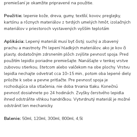
premiešaní je okamžite pripravené na použitie.
Použitie:
lepenie kože, dreva, gumy, textílií, kovov, preglejky,
kartónu a rôznych materiálov z tvrdých umelých hmôt, izolačných
materiálov v priestoroch vystavených vyšším teplotám
Aplikácia:
Lepený materiál musí byť čistý, suchý a zbavený
prachu a mastnoty. Pri lepení hladkých materiálov, ako je kov či
plasty, dodatočným zdrsnením plôch zvýšite pevnosť spoja. Pred
použitím lepidlo poriadne premiešajte. Nanášajte v tenkej vrstve
zubovou stierkou, štetcom alebo valčekom na obe plochy. Vrstvu
lepidla nechajte odvetrať cca 10–15 min., potom oba lepené diely
priložte k sebe a pevne pritlačte. Pre pevnosť spoja je
rozhodujúca sila stlačenia, nie doba trvania tlaku. Konečnú
pevnosť dosiahnete po 24 hodinách. Zvyšky čerstvého lepidla
ihneď odstráňte vlhkou handričkou. Vytvrdnutý materiál je možné
odstrániť len mechanicky.
Balenie:
50ml, 120ml, 300ml, 800ml, 4,5l