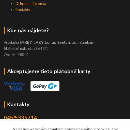
Ochrana súkromia
Kontakty
Kde nás nájdete?
Predajňa
FARBY-LAKY Lonas Zvolen
, pod Zámkom
Slatinské nábrežie 9542/1
Zvolen, 96001
Akceptujeme tieto platobné karty
Kontakty
045/5335714
Po-Pia 7:30-16.30, So 8-12
Na našich webových stránkach používame súbory cookies, aby