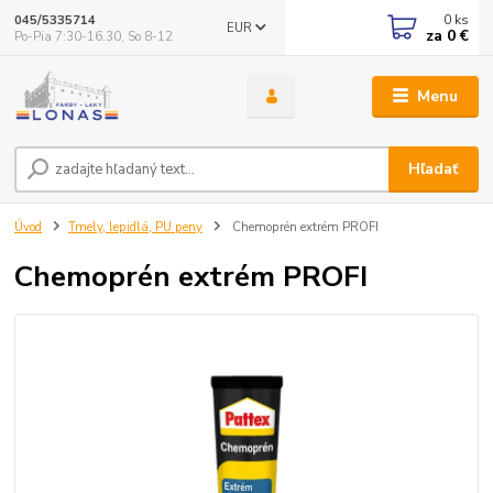
0
ks
045/5335714
EUR
za
0 €
Po-Pia 7:30-16.30, So 8-12
Menu
Hľadať
Úvod
Tmely, lepidlá, PU peny
Chemoprén extrém PROFI
Chemoprén extrém PROFI