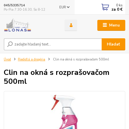
0
ks
045/5335714
EUR
za
0 €
Po-Pia 7:30-16.30, So 8-12
Menu
Hľadať
Úvod
Riedidlá a drogéria
Clin na okná s rozprašovačom 500ml
Clin na okná s rozprašovačom
500ml