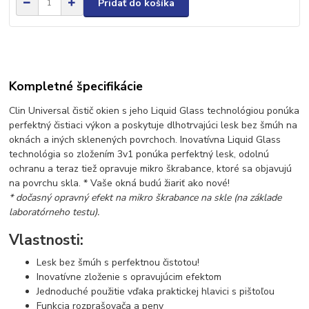
Pridať do košíka
Kompletné špecifikácie
Clin Universal čistič okien s jeho Liquid Glass technológiou ponúka
perfektný čistiaci výkon a poskytuje dlhotrvajúci lesk bez šmúh na
oknách a iných sklenených povrchoch. Inovatívna Liquid Glass
technológia so zložením 3v1 ponúka perfektný lesk, odolnú
ochranu a teraz tiež opravuje mikro škrabance, ktoré sa objavujú
na povrchu skla. * Vaše okná budú žiariť ako nové!
* dočasný opravný efekt na mikro škrabance na skle (na základe
laboratórneho testu).
Vlastnosti:
Lesk bez šmúh s perfektnou čistotou!
Inovatívne zloženie s opravujúcim efektom
Jednoduché použitie vďaka praktickej hlavici s pištoľou
Funkcia rozprašovača a peny