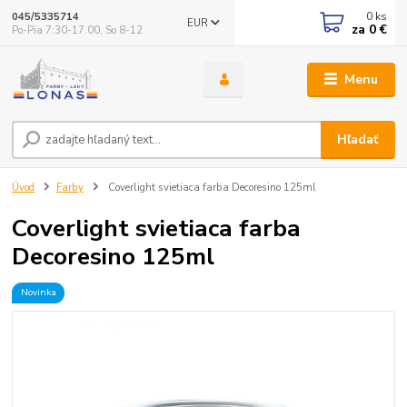
0
ks
045/5335714
EUR
za
0 €
Po-Pia 7:30-17.00, So 8-12
Menu
Hľadať
Úvod
Farby
Coverlight svietiaca farba Decoresino 125ml
Coverlight svietiaca farba
Decoresino 125ml
Novinka