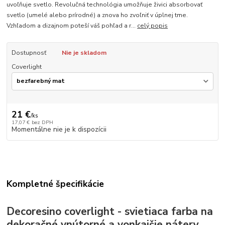
uvoľňuje svetlo. Revolučná technológia umožňuje živici absorbovať
svetlo (umelé alebo prírodné) a znova ho zvoľniť v úplnej tme.
Vzhľadom a dizajnom poteší váš pohľad a r...
celý popis
Dostupnosť
Nie je skladom
Coverlight
21 €
/
ks
17,07 €
bez DPH
Momentálne nie je k dispozícii
Kompletné špecifikácie
Decoresino coverlight - svietiaca farba na
dekoračné vnútorné a vonkajšie nátery