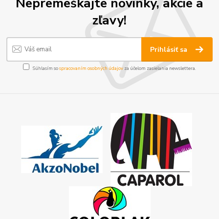
Nepremeškajte novinky, akcie a
zľavy!
Prihlásiť sa
Súhlasím so
spracovaním osobných údajov
za účelom zasielania newslettera.