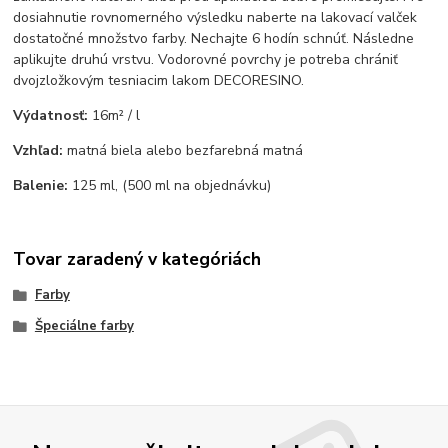
dosiahnutie rovnomerného výsledku naberte na lakovací valček
dostatočné množstvo farby. Nechajte 6 hodín schnúť. Následne
aplikujte druhú vrstvu. Vodorovné povrchy je potreba chrániť
dvojzložkovým tesniacim lakom DECORESINO.
Výdatnosť:
16m² / l
Vzhľad:
matná biela alebo bezfarebná matná
Balenie:
125 ml, (500 ml na objednávku)
Tovar zaradený v kategóriách
Farby
Špeciálne farby