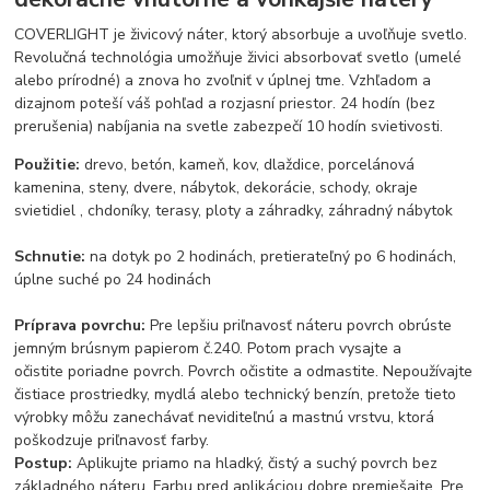
COVERLIGHT je živicový náter, ktorý absorbuje a uvoľňuje svetlo.
Revolučná technológia umožňuje živici absorbovať svetlo (umelé
alebo prírodné) a znova ho zvoľniť v úplnej tme. Vzhľadom a
dizajnom poteší váš pohľad a rozjasní priestor.
24 hodín (bez
prerušenia) nabíjania na svetle zabezpečí 10 hodín svietivosti.
Použitie:
drevo, betón, kameň, kov, dlaždice, porcelánová
kamenina,
steny, dvere, nábytok, dekorácie, schody, okraje
svietidiel , chdoníky, terasy, ploty a záhradky, záhradný nábytok
Schnutie:
na dotyk po 2 hodinách, pretierateľný po 6 hodinách,
úplne suché po 24 hodinách
Príprava povrchu:
Pre lepšiu priľnavosť náteru povrch obrúste
jemným brúsnym papierom č.240. Potom prach vysajte a
očistite poriadne povrch. Povrch očistite a odmastite. Nepoužívajte
čistiace prostriedky, mydlá alebo technický benzín, pretože tieto
výrobky môžu zanechávať neviditeľnú a mastnú vrstvu, ktorá
poškodzuje priľnavosť farby.
Postup:
Aplikujte priamo na hladký, čistý a suchý povrch bez
základného náteru. Farbu pred aplikáciou dobre premiešajte. Pre