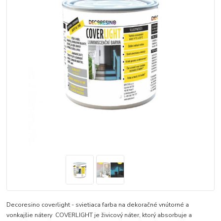
Decoresino coverlight - svietiaca farba na dekoračné vnútorné a
vonkajšie nátery COVERLIGHT je živicový náter, ktorý absorbuje a