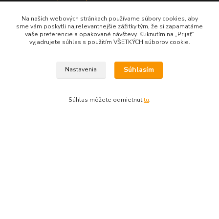
Dodacie podmienky
Ochrana súkromia
Na našich webových stránkach používame súbory cookies, aby
sme vám poskytli najrelevantnejšie zážitky tým, že si zapamätáme
Kontakty
vaše preferencie a opakované návštevy. Kliknutím na „Prijať“
vyjadrujete súhlas s použitím VŠETKÝCH súborov cookie.
Kde nás nájdete?
Súhlasím
Nastavenia
Predajňa
FARBY-LAKY Lonas Zvolen
, pod Zámkom
Slatinské nábrežie 9542/1
Súhlas môžete odmietnuť
tu
.
Zvolen, 96001
Akceptujeme tieto platobné karty
Kontakty
045/5335714