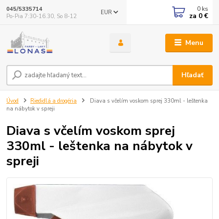
0
ks
045/5335714
EUR
za
0 €
Po-Pia 7:30-16.30, So 8-12
Menu
Hľadať
Úvod
Riedidlá a drogéria
Diava s včelím voskom sprej 330ml - leštenka
na nábytok v spreji
Diava s včelím voskom sprej
330ml - leštenka na nábytok v
spreji