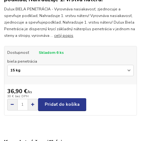
Dulux BIELA PENETRÁCIA - Vyrovnáva nasiakavosť, zjednocuje a
spevňuje podklad, Nahradzuje 1. vrstvu náteru! Vyrovnáva nasiakavosť,
zjednocuje a spevňujepodklad, Nahradzuje 1. vrstvu náteru! Dulux Biela
Penetrácia je disperzný krycí základný náterplus penetrácia v jednom na
steny a stropy, vyrovnáva ...
celý popis
Dostupnosť
Skladom 6 ks
biela penetrácia
36,90 €
/
ks
30 €
bez DPH
Pridať do košíka