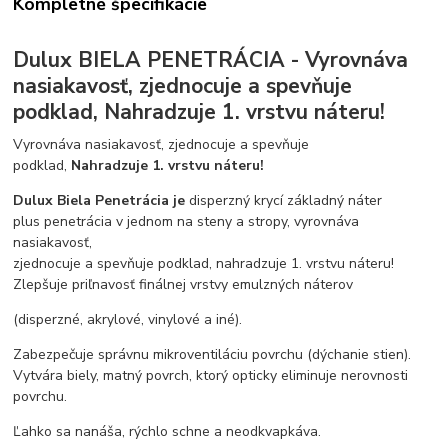
Kompletné špecifikácie
Dulux BIELA PENETRÁCIA - Vyrovnáva
nasiakavosť, zjednocuje a spevňuje
podklad, Nahradzuje 1. vrstvu náteru!
Vyrovnáva nasiakavosť, zjednocuje a spevňuje
podklad,
Nahradzuje 1. vrstvu náteru!
Dulux Biela Penetrácia je
disperzný krycí základný náter
plus penetrácia v jednom na steny a stropy, vyrovnáva
nasiakavosť,
zjednocuje a spevňuje podklad, nahradzuje 1. vrstvu náteru!
Zlepšuje priľnavosť finálnej vrstvy emulzných náterov
(disperzné, akrylové, vinylové a iné).
Zabezpečuje správnu mikroventiláciu povrchu (dýchanie stien).
Vytvára biely, matný povrch, ktorý opticky eliminuje nerovnosti
povrchu.
Ľahko sa nanáša, rýchlo schne a neodkvapkáva.