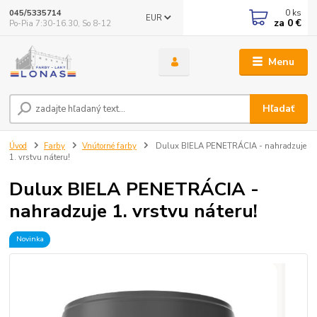
0
ks
045/5335714
EUR
za
0 €
Po-Pia 7:30-16.30, So 8-12
Menu
Hľadať
Úvod
Farby
Vnútorné farby
Dulux BIELA PENETRÁCIA - nahradzuje
1. vrstvu náteru!
Dulux BIELA PENETRÁCIA -
nahradzuje 1. vrstvu náteru!
Novinka