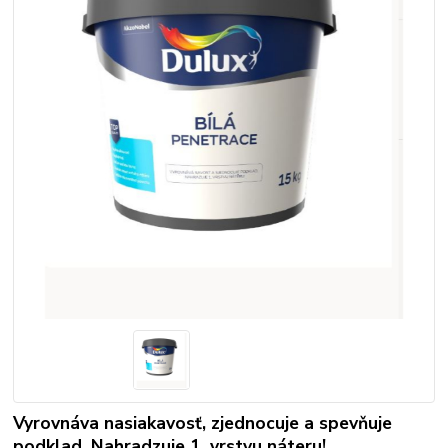
Vyrovnáva nasiakavosť, zjednocuje a spevňuje
podklad, Nahradzuje 1. vrstvu náteru!