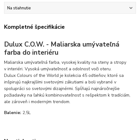
Na stiahnutie
Kompletné špecifikácie
Dulux C.O.W. - Maliarska umývateľná
farba do interiéru
Maliarska umývateľná farba, vysokej kvality na steny a stropy
v interiéri. Vysoká umývateľnosť a odolnosť voči oteru.
Dulux Colours of the World je kolekcia 45 odtieňov, ktoré sa
inšpirujú najkrajšími svetovými zákutiami a boli vybrané v
spolupráci so svetovými dizajnérmi. Spĺňajú najnáročnejšie
požiadavky na ľahkú kombinovateľnosť s rešpektom k tradíciám,
ale zároveň i moderným trendom.
Balenie:
2,5L