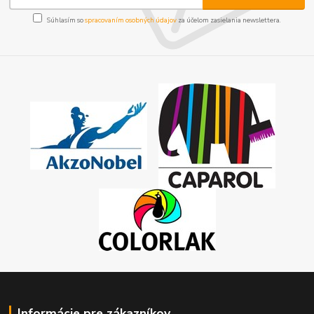
Súhlasím so
spracovaním osobných údajov
za účelom zasielania newslettera.
Informácie pre zákazníkov