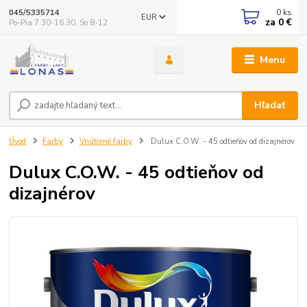
0
ks
045/5335714
EUR
za
0 €
Po-Pia 7:30-16.30, So 8-12
Menu
Hľadať
Úvod
Farby
Vnútorné farby
Dulux C.O.W. - 45 odtieňov od dizajnérov
Dulux C.O.W. - 45 odtieňov od
dizajnérov