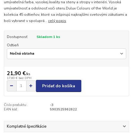
umývateľná farba, vysokej kvality na steny a stropy v interiéri. Vysoká
umývateľnosť a odolnosť voči oteru.Dulux Colours of the World je
kolekcia 45 odtieňov, ktoré sa inšpirujú najkrajšími svetovými zákutiami a
boli vybrané v spoluprá...
celý popis
Dostupnosť
Skladom 1 ks
Odtieň
21,90 €
/
ks
17,80 €
bez DPH
Pridať do košíka
Číslo produktu:
-3
EAN kód:
5903525962622
Kompletné špecifikácie