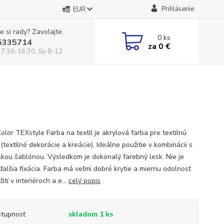
Prihlásenie
EUR
e si rady? Zavolajte.
0
ks
5335714
za
0 €
 7:30-16.30, So 8-12
olor TEXstyle Farba na textil je akrylová farba pre textilnú
(textilné dekorácie a kreácie). Ideálne použitie v kombinácii s
skou šablónou. Výsledkom je dokonalý farebný lesk. Nie je
ďalšia fixácia. Farba má veľmi dobré krytie a miernu odolnosť
žití v interiéroch a e...
celý popis
tupnosť
skladom 1 ks