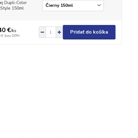
ej Dupli-Color
Style 150ml
40 €
/
ks
Pridať do košíka
 €
bez DPH