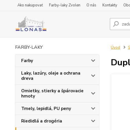
Ako nakupovať
Farby-laky Zvolen
O nás
Kontakty
Obc
FARBY-LAKY
Úvod
S
Dupl
Farby
Laky, lazúry, oleje a ochrana
dreva
Omietky, stierky a špárovacie
hmoty
Tmely, lepidlá, PU peny
Riedidlá a drogéria