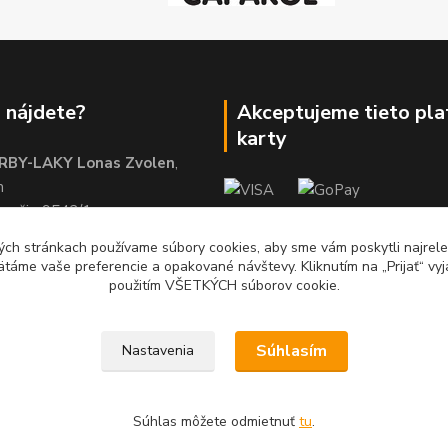
 nájdete?
Akceptujeme tieto pl
karty
RBY-LAKY Lonas Zvolen
,
m
brežie 9542/1
01
ch stránkach používame súbory cookies, aby sme vám poskytli najrelev
ätáme vaše preferencie a opakované návštevy. Kliknutím na „Prijať“ vyj
použitím VŠETKÝCH súborov cookie.
Súhlasím
Nastavenia
Súhlas môžete odmietnuť
tu
.