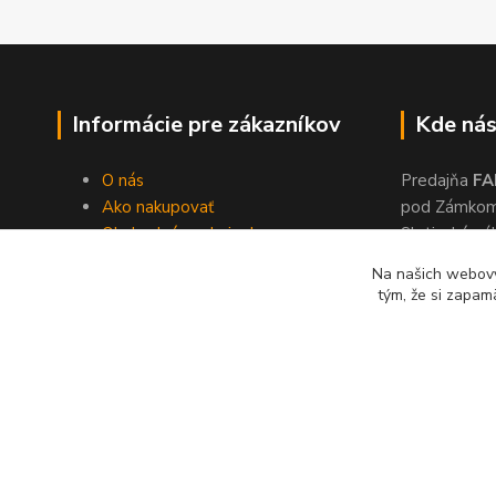
Informácie pre zákazníkov
Kde nás
O nás
Predajňa
FA
Ako nakupovať
pod Zámko
Obchodné podmienky
Slatinské ná
Dodacie podmienky
Zvolen, 960
Na našich webový
Ochrana súkromia
tým, že si zapam
Kontakty
© 2024 Lonas s. r. o., farby-laky Zvolen