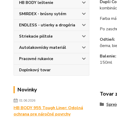
Dupli Co
HB BODY leštenie
kombináci
SMIRDEX - brúsny sytém
Farba má
ENDLESS - utierky a drogéria
Po zaschn
Striekacie pištole
Odtieň:
čierna, bi
Autolakovnícky materiál
Balenie:
Pracovné rukavice
150ml
Doplnkový tovar
Novinky
Tovar 
01.06.2026
Sprej
HB BODY 955 Tough Liner: Odolná
ochrana pre náročné povrchy