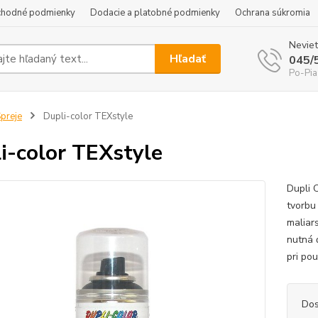
hodné podmienky
Dodacie a platobné podmienky
Ochrana súkromia
Neviet
Hľadať
045/
Po-Pia
preje
Dupli-color TEXstyle
i-color TEXstyle
Dupli C
tvorbu 
maliar
nutná 
pri pou
Dos