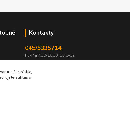
atobné
Kontakty
045/5335714
Po-Pia 7:30-16.30, So 8-12
info@lonas.sk
antnejšie zážitky
adrujete súhlas s
Vytvorené na
Eshop-rychlo.sk