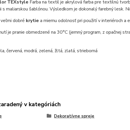
lor TEXstyle
Farba na textil je akrylová farba pre textilnú tvorb
i s maliarskou šablónou. Výsledkom je dokonalý farebný lesk. Nie 
 veľmi dobré
krytie
a miernu odolnosť pri použití v interiéroch a 
utí je pranie obmedzené na 30°C (jemný program, z opačnej stra
ela, červená, modrá, zelená, žltá, zlatá, strieborná
zaradený v kategóriách
e
Dekoratívne spreje