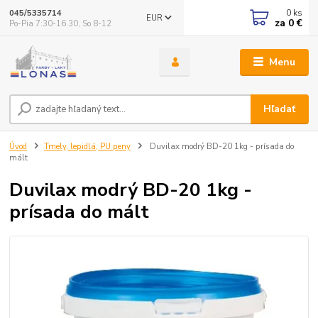
0
ks
045/5335714
EUR
za
0 €
Po-Pia 7:30-16.30, So 8-12
Menu
Hľadať
Úvod
Tmely, lepidlá, PU peny
Duvilax modrý BD-20 1kg - prísada do
mált
Duvilax modrý BD-20 1kg -
prísada do mált