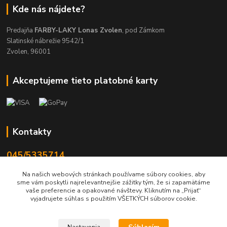
Kde nás nájdete?
Predajňa
FARBY-LAKY Lonas Zvolen
, pod Zámkom
Slatinské nábrežie 9542/1
Zvolen, 96001
Akceptujeme tieto platobné karty
Kontakty
045/5335714
Po-Pia 7:30-16.30, So 8-12
Na našich webových stránkach používame súbory cookies, aby
sme vám poskytli najrelevantnejšie zážitky tým, že si zapamätáme
info@lonas.sk
vaše preferencie a opakované návštevy. Kliknutím na „Prijať“
vyjadrujete súhlas s použitím VŠETKÝCH súborov cookie.