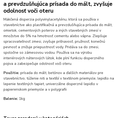
a prevdzušňujúca prísada do mált, zvyšuje
odolnosť voči oteru
Mäkčená disperzia polyvinylacetylénu, ktorá sa používa v
stavebníctve ako plastifikačná a prevzdušňujúca prísada do mált,
omietok, cementových poterov a iných stavebných zmesí v
množstve do 5% na hmotnosť cementu alebo vápna. Zlepšuje
spracovateľnosť zmesi, zvyšuje priľnavosť, pružnosť, konečnú
pevnosť a znižuje priepustnosť vody. Pridáva sa do zmesi,
spoločne so zámesovou vodou. Používa sa na výrobu
interiérových náterových látok, kde plní funkciu disperzného
pojiva a zabezpečuje odolnosť voči oteru.
Použitie:
prísada do mált, betónov a ďalších materiálov pre
stavebníctvo, túženie niti a textílií v textilnom priemysle, lepidlo na
lepenie textilných tapiet, univerzálne disperzné lepidlo v
papierenskom priemysle a v polygrafii
Balenie:
1kg