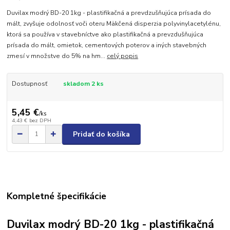
Duvilax modrý BD-20 1kg - plastifikačná a prevdzušňujúca prísada do
mált, zvyšuje odolnosť voči oteru Mäkčená disperzia polyvinylacetylénu,
ktorá sa používa v stavebníctve ako plastifikačná a prevzdušňujúca
prísada do mált, omietok, cementových poterov a iných stavebných
zmesí v množstve do 5% na hm...
celý popis
Dostupnosť
skladom 2 ks
5,45 €
/
ks
4,43 €
bez DPH
Pridať do košíka
Kompletné špecifikácie
Duvilax modrý BD-20 1kg - plastifikačná