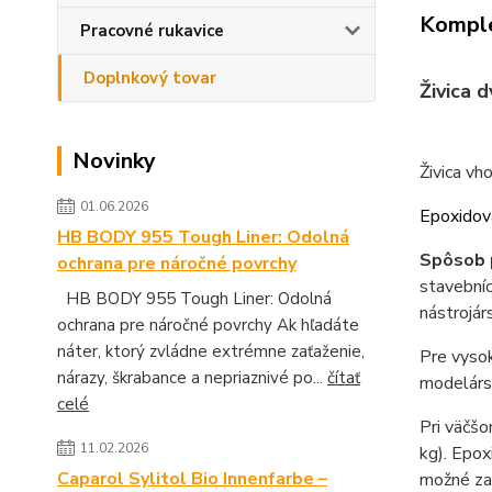
Komple
Pracovné rukavice
Doplnkový tovar
Živica 
Novinky
Živica vh
01.06.2026
Epoxidová
HB BODY 955 Tough Liner: Odolná
Spôsob 
ochrana pre náročné povrchy
stavebníc
HB BODY 955 Tough Liner: Odolná
nástrojár
ochrana pre náročné povrchy Ak hľadáte
náter, ktorý zvládne extrémne zaťaženie,
Pre vysok
nárazy, škrabance a nepriaznivé po...
čítať
modelárst
celé
Pri väčšo
11.02.2026
kg). Epox
Caparol Sylitol Bio Innenfarbe –
možné zal