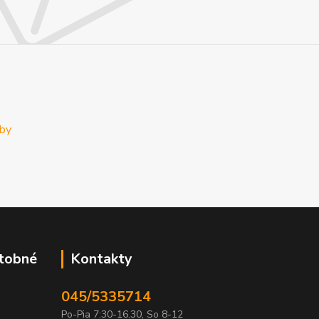
atobné
Kontakty
045/5335714
Po-Pia 7:30-16.30, So 8-12