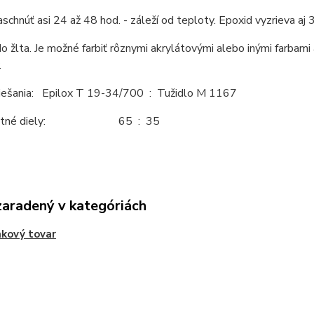
schnúť asi 24 až 48 hod. - záleží od teploty. Epoxid vyzrieva aj 3
do žlta. Je možné farbiť rôznymi akrylátovými alebo inými farbam
.
ešania: Epilox T 19-34/700 : Tužidlo M 1167
ostné diely: 65 : 35
zaradený v kategóriách
kový tovar