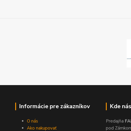
Informácie pre zákazníkov
Kde nás
O nás
Predajňa
FA
Ako nakupovať
pod Zámko