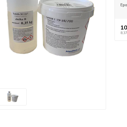
Epo
10
8,37