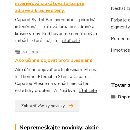
interiérová silikátová farba pre
Nechať za
zdravé a krásne steny.
Farba je 
Caparol Sylitol Bio Innenfarbe – prírodná,
pigmenty
interiérová, silikátová farba pre zdravé a
krásne steny. Keď hovoríme o vnútorných
Pomer mi
farbách, ktoré spájajú ...
čítať celé
Hmotn
29.01.2026
Ako účinne bojovať proti plesniam!
Ako účinne bojovať proti plesniam: Eternal
In Thermo, Eternal In Steril a Caparol
Capatox Plesne na stenách nie sú len
Tovar 
estetický problém. Znižujú kva...
čítať celé
Dopln
Zobraziť všetky novinky
Nepremeškajte novinky, akcie