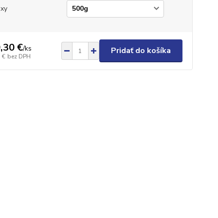
xy
,30 €
/
ks
Pridať do košíka
 €
bez DPH