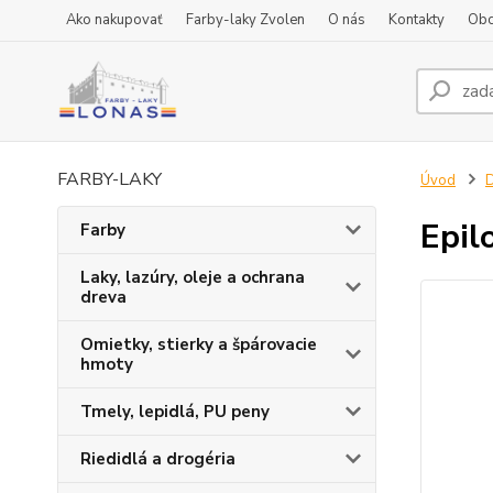
Ako nakupovať
Farby-laky Zvolen
O nás
Kontakty
Obc
FARBY-LAKY
Úvod
D
Epil
Farby
Laky, lazúry, oleje a ochrana
dreva
Omietky, stierky a špárovacie
hmoty
Tmely, lepidlá, PU peny
Riedidlá a drogéria