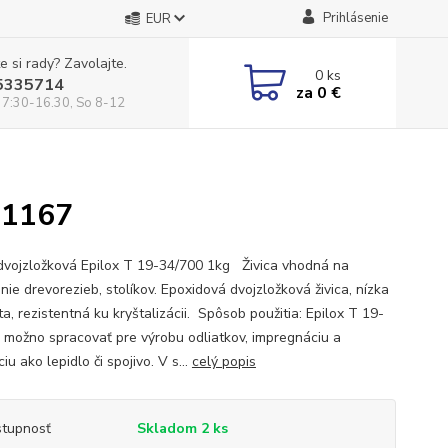
Prihlásenie
EUR
e si rady? Zavolajte.
0
ks
5335714
za
0 €
 7:30-16.30, So 8-12
M1167
 dvojzložková Epilox T 19-34/700 1kg Živica vhodná na
nie drevorezieb, stolíkov. Epoxidová dvojzložková živica, nízka
ta, rezistentná ku kryštalizácii. Spôsob použitia: Epilox T 19-
 možno spracovať pre výrobu odliatkov, impregnáciu a
iu ako lepidlo či spojivo. V s...
celý popis
tupnosť
Skladom 2 ks