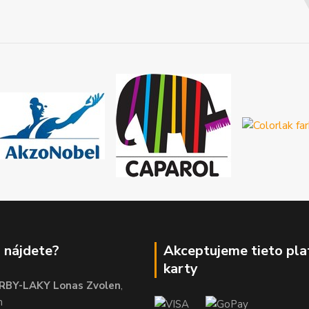
 nájdete?
Akceptujeme tieto pl
karty
RBY-LAKY Lonas Zvolen
,
m