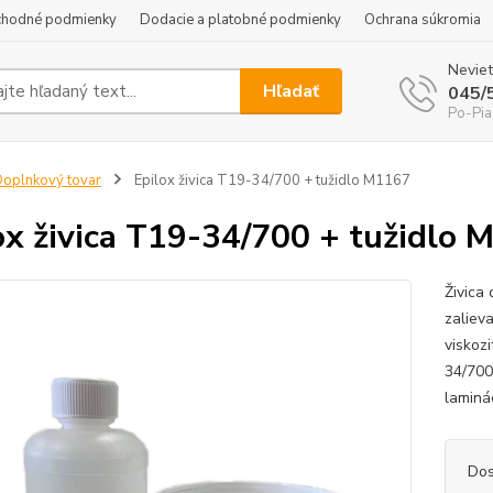
hodné podmienky
Dodacie a platobné podmienky
Ochrana súkromia
Neviet
Hľadať
045/
Po-Pia
oplnkový tovar
Epilox živica T19-34/700 + tužidlo M1167
ox živica T19-34/700 + tužidlo 
Živica
zalieva
viskozi
34/700
laminác
Dos