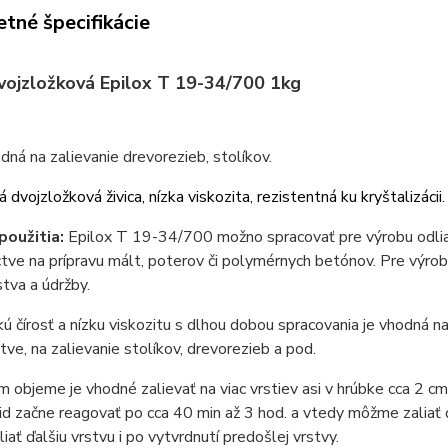
tné špecifikácie
dvojzložková Epilox T 19-34/700 1kg
odná na zalievanie drevorezieb, stolíkov.
 dvojzložková živica, nízka viskozita, rezistentná ku kryštalizácii
použitia:
Epilox T 19-34/700 možno spracovať pre výrobu odliatk
tve na prípravu mált, poterov či polymérnych betónov. Pre výrob
stva a údržby.
ú čírosť a nízku viskozitu s dlhou dobou spracovania je vhodná 
ve, na zalievanie stolíkov, drevorezieb a pod.
m objeme je vhodné zalievať na viac vrstiev asi v hrúbke cca 2 
id začne reagovať po cca 40 min až 3 hod. a vtedy môžme zaliať ďalš
iať ďalšiu vrstvu i po vytvrdnutí predošlej vrstvy.