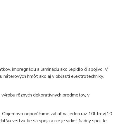
.
ov, impregnáciu a lamináciu ako lepidlo či spojivo. V
u náterových hmôt ako aj v oblasti elektrotechniky,
na výrobu rôznych dekoratívnych predmetov, v
cm. Objemovo odporúčame zaliať na jeden raz 10litrov(10
iu vrstvu tie sa spoja a nie je vidieť žiadny spoj. Je