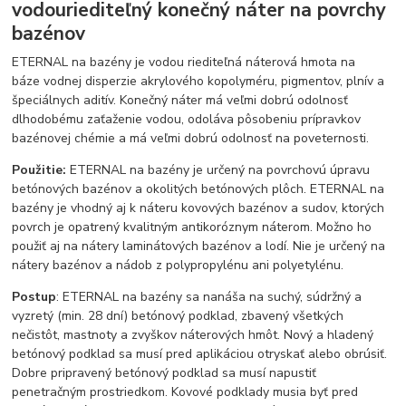
vodouriediteľný konečný náter na povrchy
bazénov
ETERNAL na bazény je vodou riediteľná náterová hmota na
báze vodnej disperzie akrylového kopolyméru, pigmentov, plnív a
špeciálnych aditív. Konečný náter má veľmi dobrú odolnosť
dlhodobému zaťaženie vodou, odoláva pôsobeniu prípravkov
bazénovej chémie a má veľmi dobrú odolnosť na poveternosti.
Použitie:
ETERNAL na bazény je určený na povrchovú úpravu
betónových bazénov a okolitých betónových plôch. ETERNAL na
bazény je vhodný aj k náteru kovových bazénov a sudov, ktorých
povrch je opatrený kvalitným antikoróznym náterom. Možno ho
použiť aj na nátery laminátových bazénov a lodí. Nie je určený na
nátery bazénov a nádob z polypropylénu ani polyetylénu.
Postup
: ETERNAL na bazény sa nanáša na suchý, súdržný a
vyzretý (min. 28 dní) betónový podklad, zbavený všetkých
nečistôt, mastnoty a zvyškov náterových hmôt. Nový a hladený
betónový podklad sa musí pred aplikáciou otryskať alebo obrúsiť.
Dobre pripravený betónový podklad sa musí napustiť
penetračným prostriedkom. Kovové podklady musia byť pred