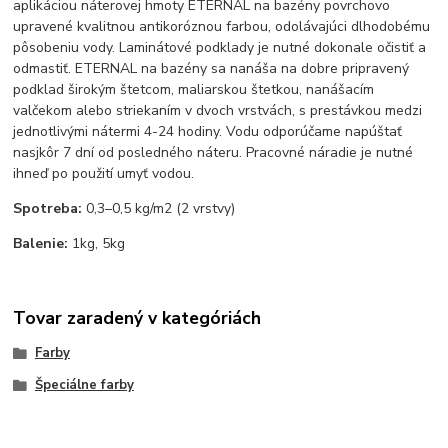
aplikáciou náterovej hmoty ETERNAL na bazény povrchovo
upravené kvalitnou antikoróznou farbou, odolávajúci dlhodobému
pôsobeniu vody. Laminátové podklady je nutné dokonale očistiť a
odmastiť. ETERNAL na bazény sa nanáša na dobre pripravený
podklad širokým štetcom, maliarskou štetkou, nanášacím
valčekom alebo striekaním v dvoch vrstvách, s prestávkou medzi
jednotlivými nátermi 4-24 hodiny. Vodu odporúčame napúštať
nasjkôr 7 dní od posledného náteru. Pracovné náradie je nutné
ihneď po použití umyť vodou.
Spotreba:
0,3–0,5 kg/m2 (2 vrstvy)
Balenie:
1kg, 5kg
Tovar zaradený v kategóriách
Farby
Špeciálne farby