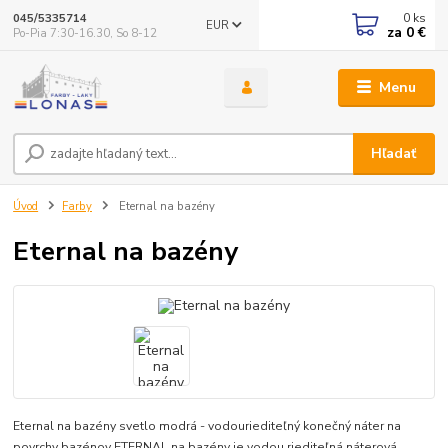
0
ks
045/5335714
EUR
za
0 €
Po-Pia 7:30-16.30, So 8-12
Menu
Hľadať
Úvod
Farby
Eternal na bazény
Eternal na bazény
Eternal na bazény svetlo modrá - vodouriediteľný konečný náter na
povrchy bazénov ETERNAL na bazény je vodou riediteľná náterová