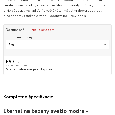
hmota na báze vodnej disperzie akrylového kopolyméru, pigmentov,
plnív a špeciálnych aditív. Konečný náter má veľmi dobrú odolnosť
dlhodobému zaťaženie vodou, odoláva pô...
celý popis
Dostupnosť
Nie je skladom
Eternal na bazeny
69 €
/
ks
56,10 €
bez DPH
Momentálne nie je k dispozícii
Kompletné špecifikácie
Eternal na bazény svetlo modrá -