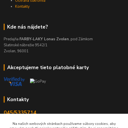
Ochrana súkromia
Kontakty
Kde nás nájdete?
Predajňa
FARBY-LAKY Lonas Zvolen
, pod Zámkom
Slatinské nábrežie 9542/1
Zvolen, 96001
Akceptujeme tieto platobné karty
Kontakty
045/5335714
Po-Pia 7:30-16.30, So 8-12
Na našich webových stránkach používame súbory cookies, aby