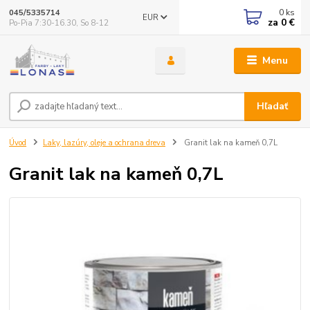
0
ks
045/5335714
EUR
za
0 €
Po-Pia 7:30-16.30, So 8-12
Menu
Hľadať
Úvod
Laky, lazúry, oleje a ochrana dreva
Granit lak na kameň 0,7L
Granit lak na kameň 0,7L