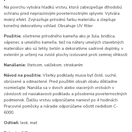
Na povrchu vytvára hladkú vrstvu, ktorá zabezpečuje dlhodobú
ochranu pred nepriaznivými poveternostnými vplyvmi. Vytvára
mokrý efekt. Zvýrazňuje prírodnú farbu materiálu a zlepšuje
konečný dekoratívny vzhľad. Obsahuje UV filter.
Použitie:
ošetrenie prírodného kameňa ako je žula, bridlica,
vápenec a umelého kameňa, tiež na nátery umelých stavebných
materiálov ako sú tehly, betón a dekoratívne sadrové doplnky, v
exteriéri je určený na zvislé plochy izolované proti zemnej vlhkosti
Nanášanie:
štetcom, valčekom, striekaním
Návod na použitie:
Všetky podklady musia byť čisté, suché,
obrúsené a odmastené. Pred použitím obsah obalu dôkladne
rozmiešajte. Nanáša sa v dvoch alebo viacerých vrstvách v
závislosti od nasiakavosti podkladu a pôsobenia poveternostných
podmienok. Ďalšiu vrstvu odporúčame naniesť po 4 hodinách.
Pracovné pomôcky a náradie odporúčame očistiť riedidlom C-
6000.
Odtieň:
lesk, mat