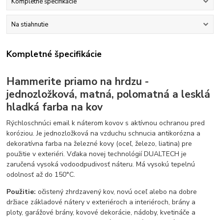
Kompletné špecifikácie
Na stiahnutie
Kompletné špecifikácie
Hammerite priamo na hrdzu -
jednozložková, matná, polomatná a lesklá
hladká farba na kov
Rýchloschnúci email k náterom kovov s aktívnou ochranou pred
koróziou. Je jednozložková na vzduchu schnucia antikorózna a
dekoratívna farba na železné kovy (oceľ, železo, liatina) pre
použitie v exteriéri. Vďaka novej technológií DUALTECH je
zaručená vysoká vodoodpudivosť náteru. Má vysokú tepelnú
odolnosť až do 150°C.
Použitie:
očistený zhrdzavený kov, novú oceľ alebo na dobre
držiace základové nátery v exteriéroch a interiéroch, brány a
ploty, garážové brány, kovové dekorácie, nádoby, kvetináče a