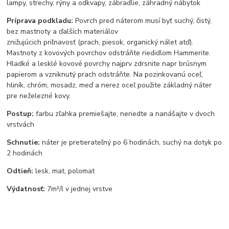
lampy, strechy, rýny a odkvapy, zábradlie, záhradný nábytok
Príprava podkladu:
Povrch pred náterom musí byť suchý, čistý,
bez mastnoty a ďalších materiálov
znižujúcich priľnavosť (prach, piesok, organický nálet atď).
Mastnoty z kovových povrchov odstráňte riedidlom Hammerite.
Hladké a lesklé kovové povrchy najprv zdrsnite napr brúsnym
papierom a vzniknutý prach odstráňte. Na pozinkovanú oceľ,
hliník, chróm, mosadz, meď a nerez oceľ použite základný náter
pre neželezné kovy.
Postup:
farbu zľahka premiešajte, neriedte a nanášajte v dvoch
vrstvách
Schnutie:
náter je pretierateľný po 6 hodinách, suchý na dotyk po
2 hodinách
Odtieň:
lesk, mat, polomat
Výdatnosť:
7m²/l v jednej vrstve