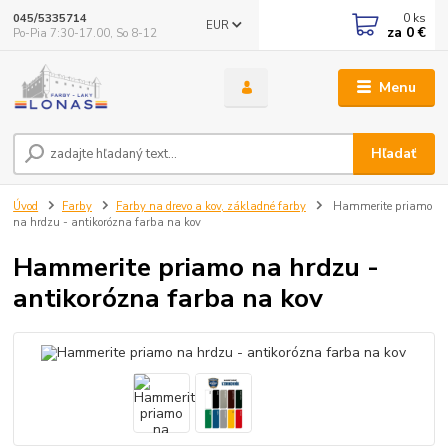
0
ks
045/5335714
EUR
za
0 €
Po-Pia 7:30-17.00, So 8-12
Menu
Hľadať
Úvod
Farby
Farby na drevo a kov, základné farby
Hammerite priamo
na hrdzu - antikorózna farba na kov
Hammerite priamo na hrdzu -
antikorózna farba na kov