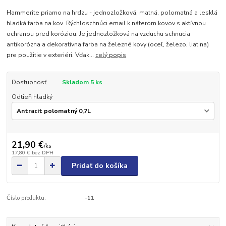
Hammerite priamo na hrdzu - jednozložková, matná, polomatná a lesklá
hladká farba na kov Rýchloschnúci email k náterom kovov s aktívnou
ochranou pred koróziou. Je jednozložková na vzduchu schnucia
antikorózna a dekoratívna farba na železné kovy (oceľ, železo, liatina)
pre použitie v exteriéri. Vďak...
celý popis
Dostupnosť
Skladom 5 ks
Odtieň hladký
21,90 €
/
ks
17,80 €
bez DPH
Pridať do košíka
Číslo produktu:
-11