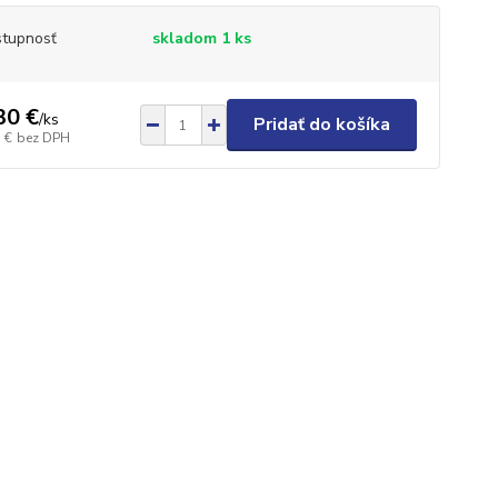
tupnosť
skladom 1 ks
30 €
/
ks
Pridať do košíka
 €
bez DPH