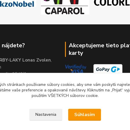
 nájdete?
Akceptujeme tieto pl
karty
RBY-LAKY Lonas Zvolen
,
m
brežie 9542/1
01
ch stránkach používame súbory cookies, aby sme vám poskytli najrelev
ätáme vaše preferencie a opakované návštevy. Kliknutím na „Prijať“ vyj
použitím VŠETKÝCH súborov cookie.
Súhlasím
Nastavenia