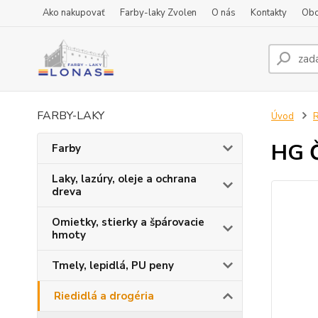
Ako nakupovať
Farby-laky Zvolen
O nás
Kontakty
Obc
FARBY-LAKY
Úvod
R
HG Č
Farby
Laky, lazúry, oleje a ochrana
dreva
Omietky, stierky a špárovacie
hmoty
Tmely, lepidlá, PU peny
Riedidlá a drogéria