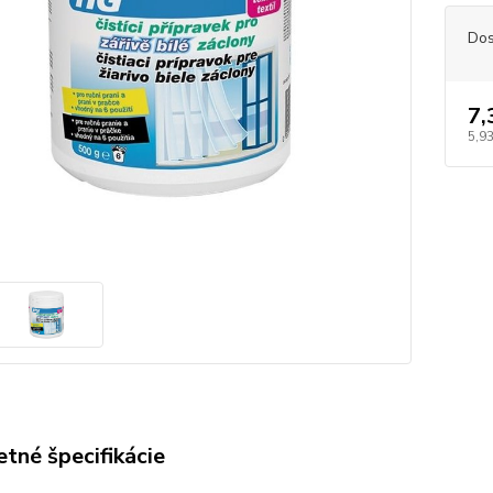
Dos
7,
5,93
tné špecifikácie