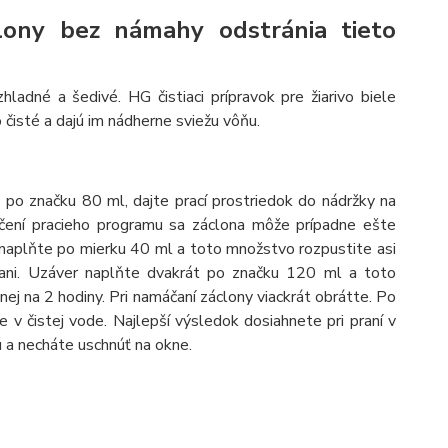
áclony bez námahy odstránia tieto
adné a šedivé. HG čistiaci prípravok pre žiarivo biele
o čisté a dajú im nádherne sviežu vôňu.
 po značku 80 ml, dajte prací prostriedok do nádržky na
nčení pracieho programu sa záclona môže prípadne ešte
r naplňte po mierku 40 ml a toto množstvo rozpustite asi
 vani. Uzáver naplňte dvakrát po značku 120 ml a toto
j na 2 hodiny. Pri namáčaní záclony viackrát obrátte. Po
v čistej vode. Najlepší výsledok dosiahnete pri praní v
ú a necháte uschnúť na okne.