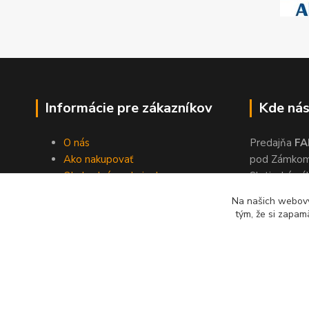
Informácie pre zákazníkov
Kde nás
O nás
Predajňa
FA
Ako nakupovať
pod Zámko
Obchodné podmienky
Slatinské ná
Dodacie podmienky
Zvolen, 960
Na našich webový
Ochrana súkromia
tým, že si zapam
Kontakty