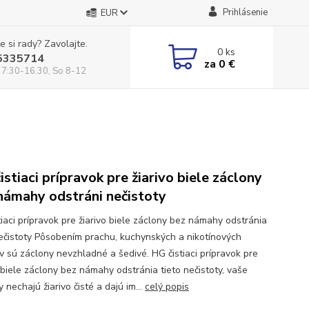
Prihlásenie
EUR
e si rady? Zavolajte.
0
ks
5335714
za
0 €
 7:30-16.30, So 8-12
istiaci prípravok pre žiarivo biele záclony
námahy odstráni nečistoty
tiaci prípravok pre žiarivo biele záclony bez námahy odstránia
nečistoty Pôsobením prachu, kuchynských a nikotínových
v sú záclony nevzhladné a šedivé. HG čistiaci prípravok pre
o biele záclony bez námahy odstránia tieto nečistoty, vaše
 nechajú žiarivo čisté a dajú im...
celý popis