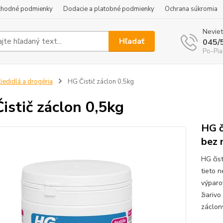
hodné podmienky
Dodacie a platobné podmienky
Ochrana súkromia
Neviet
Hľadať
045/
Po-Pia
iedidlá a drogéria
HG Čistič záclon 0,5kg
istič záclon 0,5kg
HG č
bez 
HG čis
tieto 
výparo
žiariv
záclony