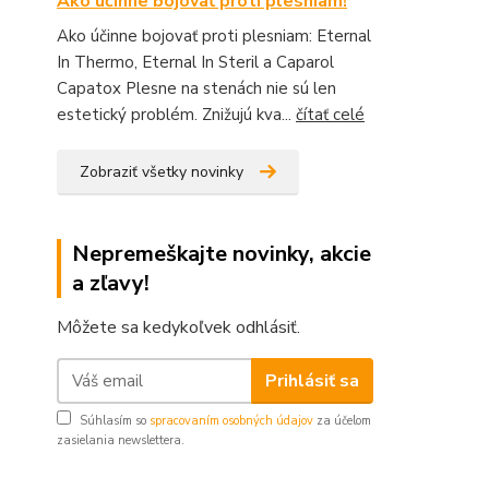
Ako účinne bojovať proti plesniam!
Ako účinne bojovať proti plesniam: Eternal
In Thermo, Eternal In Steril a Caparol
Capatox Plesne na stenách nie sú len
estetický problém. Znižujú kva...
čítať celé
Zobraziť všetky novinky
Nepremeškajte novinky, akcie
a zľavy!
Môžete sa kedykoľvek odhlásiť.
Prihlásiť sa
Súhlasím so
spracovaním osobných údajov
za účelom
zasielania newslettera.