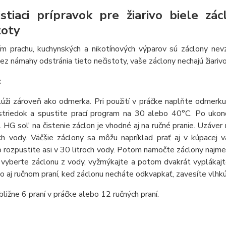
stiaci prípravok pre žiarivo biele z
toty
m prachu, kuchynských a nikotínových výparov sú záclony nevzhl
ez námahy odstránia tieto nečistoty, vaše záclony nechajú žiariv
:
úži zároveň ako odmerka. Pri použití v práčke naplňte odmerku
ostriedok a spustite prací program na 30 alebo 40°C. Po uko
 HG sol' na čistenie záclon je vhodné aj na ručné pranie. Uzáve
och vody. Väčšie záclony sa môžu napríklad prať aj v kúpacej
rozpustite asi v 30 litroch vody. Potom namočte záclony najmene
vyberte záclonu z vody, vyžmýkajte a potom dvakrát vyplákajte 
o aj ručnom praní, keď záclonu necháte odkvapkať, zavesíte vlhk
ibližne 6 praní v práčke alebo 12 ručných praní.