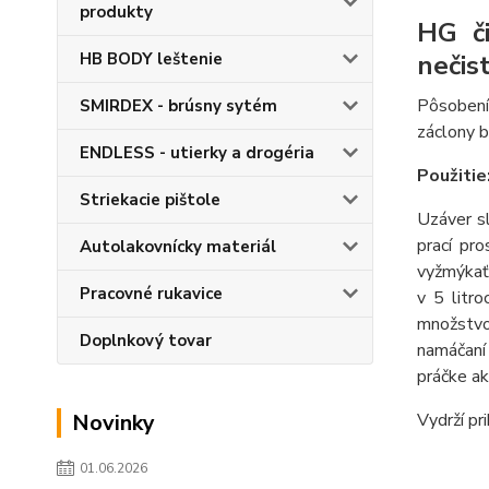
produkty
HG či
nečis
HB BODY leštenie
Pôsobení
SMIRDEX - brúsny sytém
záclony b
ENDLESS - utierky a drogéria
Použitie
Striekacie pištole
Uzáver sl
prací pr
Autolakovnícky materiál
vyžmýkať.
Pracovné rukavice
v 5 litr
množstvo 
Doplnkový tovar
namáčaní 
práčke ak
Vydrží pr
Novinky
01.06.2026