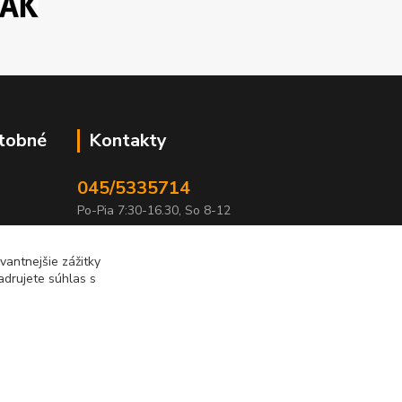
atobné
Kontakty
045/5335714
Po-Pia 7:30-16.30, So 8-12
info@lonas.sk
antnejšie zážitky
adrujete súhlas s