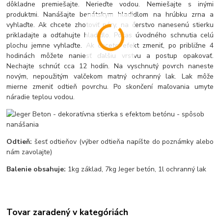
dôkladne premiešajte. Nerieďte vodou. Nemiešajte s inými
produktmi. Nanášajte benátskym hladidlom na hrúbku zrna a
vyhlaďte. Ak chcete zhotoviť póry, na čerstvo nanesenú stierku
prikladajte a odťahujte hladidlo. Počas úvodného schnutia celú
plochu jemne vyhlaďte. Ak chcete efekt zmeniť, po približne 4
hodinách môžete naniesť ďalšiu vrstvu a postup opakovať.
Nechajte schnúť cca 12 hodín. Na vyschnutý povrch naneste
novým, nepoužitým valčekom matný ochranný lak. Lak môže
mierne zmeniť odtieň povrchu. Po skončení maľovania umyte
náradie teplou vodou.
Odtieň:
šesť odtieňov (výber odtieňa napíšte do poznámky alebo
nám zavolajte)
Balenie obsahuje:
1kg základ, 7kg Jeger betón, 1l ochranný lak
Tovar zaradený v kategóriách