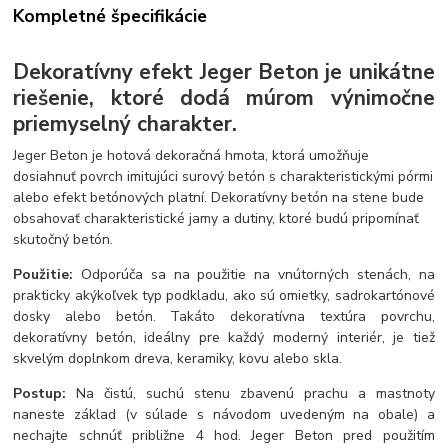
Kompletné špecifikácie
Dekoratívny efekt
Jeger Beton
je unikátne
riešenie, ktoré dodá múrom výnimočne
priemyselný charakter.
Jeger Beton je hotová dekoračná hmota, ktorá umožňuje
dosiahnuť povrch imitujúci surový betón s charakteristickými pórmi
alebo efekt betónových platní. Dekoratívny betón na stene bude
obsahovať charakteristické jamy a dutiny, ktoré budú pripomínať
skutočný betón.
Použitie:
Odporúča sa na použitie na vnútorných stenách, na
prakticky akýkoľvek typ podkladu, ako sú omietky, sadrokartónové
dosky alebo betón. Takáto dekoratívna textúra povrchu,
dekoratívny betón, ideálny pre každý moderný interiér, je tiež
skvelým doplnkom dreva, keramiky, kovu alebo skla.
Postup:
Na čistú, suchú stenu zbavenú prachu a mastnoty
naneste základ (v súlade s návodom uvedeným na obale) a
nechajte schnúť približne 4 hod. Jeger Beton pred použitím