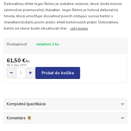
Dekoratívny efekt Jeger Beton je unikátne riešenie, ktoré dodá múrom
výnimočne priemyselný charakter. Jeger Beton je hotová dekoračná
hmota, ktorá umožňuje dosiahnuť povrch imitujúci surový betón s
charakteristickými pórmi alebo efekt betónových platní. Dekoratívny
betón na stene bude obsahovať char...
celý popis
Dostupnosť
skladom 2 ks
61,50 €
/
ks
50 €
bez DPH
Pridať do košíka
Kompletné špecifikácie
Komentáre
0