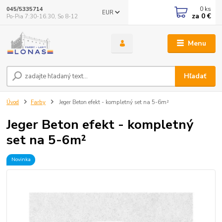
0
ks
045/5335714
EUR
za
0 €
Po-Pia 7:30-16.30, So 8-12
Menu
Hľadať
Úvod
Farby
Jeger Beton efekt - kompletný set na 5-6m²
Jeger Beton efekt - kompletný
set na 5-6m²
Novinka