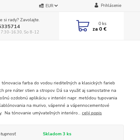
Prihlásenie
EUR
e si rady? Zavolajte.
0
ks
5335714
za
0 €
 7:30-16.30, So 8-12
 tónovacia farba do vodou riediteľných a klasických farieb
ch pre náter stien a stropov. Dá sa využiť aj samostatne na
ošnú ozdobnú aplikáciu v interiéri napr. metódou tupovania
šablónovania na murivo, vápenné a vápennocementové
y. Na tónovanie umývateľných interiéro...
celý popis
tupnosť
Skladom 3 ks