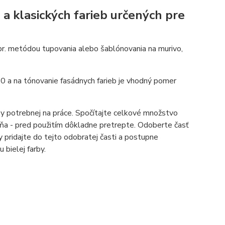
 a klasických farieb určených pre
apr. metódou tupovania alebo šablónovania na murivo,
10 a na tónovanie fasádnych farieb je vhodný pomer
y potrebnej na práce. Spočítajte celkové množstvo
eňa - pred použitím dôkladne pretrepte. Odoberte časť
y pridajte do tejto odobratej časti a postupne
 bielej farby.