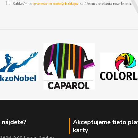
Súhlasím so
spracovaním osobných údajov
za účelom zasielania newslettera.
 nájdete?
Akceptujeme tieto pl
karty
RBY-LAKY Lonas Zvolen
,