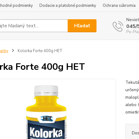
hodné podmienky
Dodacie a platobné podmienky
Ochrana súkromia
Neviet
Hľadať
045/
Po-Pia
arby
Kolorka Forte 400g HET
rka Forte 400g HET
Tekutá
určený
malopl
alebo 
omietk
Dos