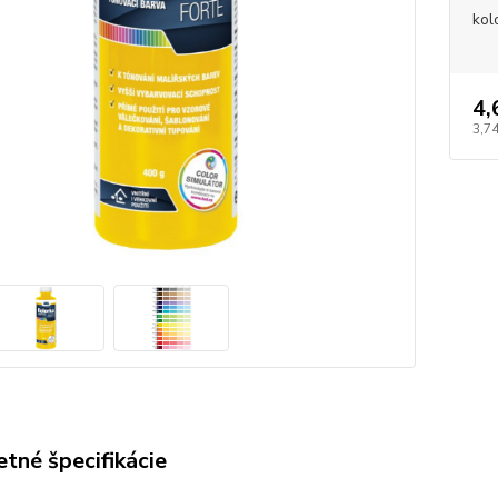
kol
4,
3,74
tné špecifikácie