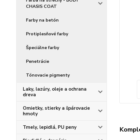
Farba na strechy - BODY
CHASIS COAT
Farby na betón
Protiplesňové farby
Špeciálne farby
Penetrácie
Tónovacie pigmenty
Laky, lazúry, oleje a ochrana
dreva
Omietky, stierky a špárovacie
hmoty
Tmely, lepidlá, PU peny
Komple