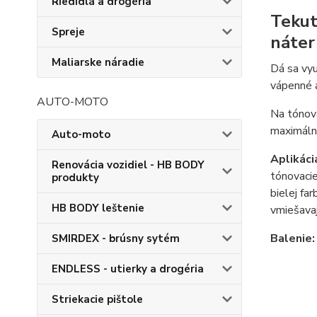
Riedidlá a drogéria
Tekut
Spreje
náter
Maliarske náradie
Dá sa vyu
vápenné 
AUTO-MOTO
Na tónova
maximálne
Auto-moto
Aplikáci
Renovácia vozidiel - HB BODY
tónovacie
produkty
bielej fa
HB BODY leštenie
vmiešavaj
Balenie:
SMIRDEX - brúsny sytém
ENDLESS - utierky a drogéria
Striekacie pištole