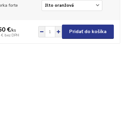
orka forte
60 €
/
ks
Pridať do košíka
 €
bez DPH