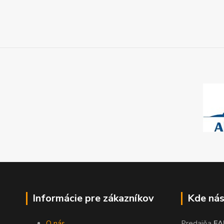
Informácie pre zákazníkov
Kde nás
O nás
Predajňa
FA