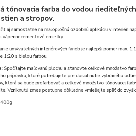
á tónovacia farba do vodou riediteľných
 stien a stropov.
žiť aj samostatne na maloplošnú ozdobnú aplikáciu v interiéri n
a vápennocementové omietky.
nie umývateľných interiérových farieb je najlepší pomer max. 1:
 1:20 s bielou farbou.
a:
Spočítajte maľovanú plochu a stanovte celkové množstvo farb
ho prípravku, ktoré potrebujete pre dosiahnutie vybraného odti
rby, ktorá sa bude prefarbovať a celkové množstvo tónovacej farb
te. Vzniknutú zmes postupne dôkladne vmiešajte späť do zvyšku
400g