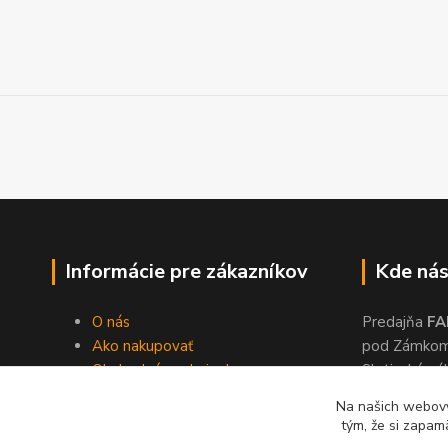
Informácie pre zákazníkov
Kde nás
O nás
Predajňa
FA
Ako nakupovať
pod Zámko
Obchodné podmienky
Slatinské ná
Dodacie podmienky
Zvolen, 960
Na našich webový
Ochrana súkromia
tým, že si zapam
Kontakty