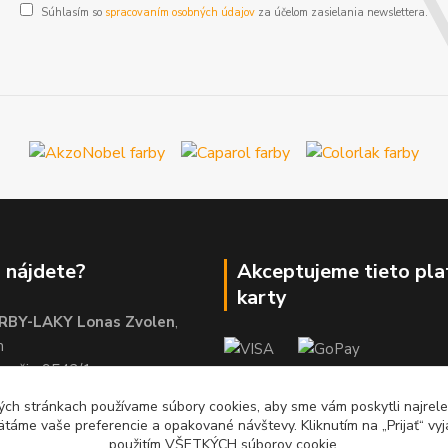
Súhlasím so
spracovaním osobných údajov
za účelom zasielania newslettera.
 nájdete?
Akceptujeme tieto pl
karty
RBY-LAKY Lonas Zvolen
,
m
brežie 9542/1
01
ch stránkach používame súbory cookies, aby sme vám poskytli najrelev
ätáme vaše preferencie a opakované návštevy. Kliknutím na „Prijať“ vyj
použitím VŠETKÝCH súborov cookie.