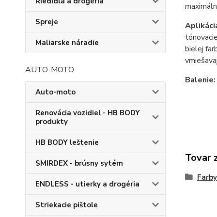
Riedidlá a drogéria
maximálne
Spreje
Aplikáci
tónovacie
Maliarske náradie
bielej fa
vmiešavaj
AUTO-MOTO
Balenie:
Auto-moto
Renovácia vozidiel - HB BODY
produkty
HB BODY leštenie
Tovar 
SMIRDEX - brúsny sytém
Farby
ENDLESS - utierky a drogéria
Striekacie pištole