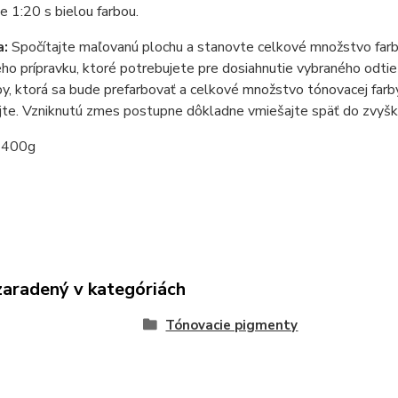
 1:20 s bielou farbou.
a:
Spočítajte maľovanú plochu a stanovte celkové množstvo farb
ho prípravku, ktoré potrebujete pre dosiahnutie vybraného odti
rby, ktorá sa bude prefarbovať a celkové množstvo tónovacej farb
te. Vzniknutú zmes postupne dôkladne vmiešajte späť do zvyšku
400g
zaradený v kategóriách
Tónovacie pigmenty