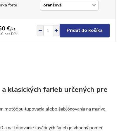
orka forte
60 €
/
ks
Pridať do košíka
 €
bez DPH
 a klasických farieb určených pre
apr. metódou tupovania alebo šablónovania na murivo,
10 a na tónovanie fasádnych farieb je vhodný pomer