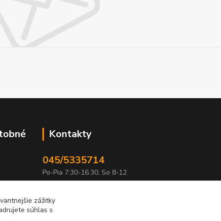
atobné
Kontakty
045/5335714
Po-Pia 7:30-16.30, So 8-12
info@lonas.sk
antnejšie zážitky
adrujete súhlas s