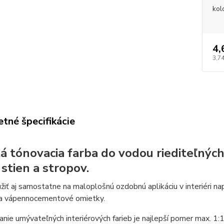
kol
4,
3,74
tné špecifikácie
á tónovacia farba do vodou riediteľných
 stien a stropov.
žiť aj samostatne na maloplošnú ozdobnú aplikáciu v interiéri n
a vápennocementové omietky.
nie umývateľných interiérových farieb je najlepší pomer max. 1: