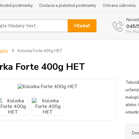
hodné podmienky
Dodacie a platobné podmienky
Ochrana súkromia
Neviet
Hľadať
045/
Po-Pia
arby
Kolorka Forte 400g HET
rka Forte 400g HET
Tekutá
určený
malopl
alebo 
omietk
Dos