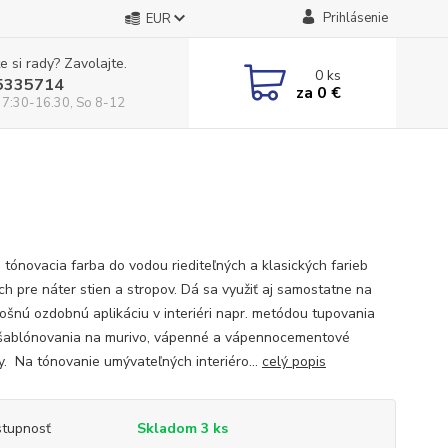
Prihlásenie
EUR
e si rady? Zavolajte.
0
ks
5335714
za
0 €
 7:30-16.30, So 8-12
 tónovacia farba do vodou riediteľných a klasických farieb
ch pre náter stien a stropov. Dá sa využiť aj samostatne na
ošnú ozdobnú aplikáciu v interiéri napr. metódou tupovania
šablónovania na murivo, vápenné a vápennocementové
y. Na tónovanie umývateľných interiéro...
celý popis
tupnosť
Skladom 3 ks