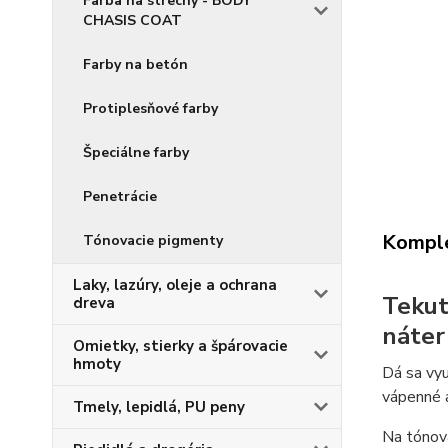
Farba na strechy - BODY
CHASIS COAT
Farby na betón
Protiplesňové farby
Špeciálne farby
Penetrácie
Komple
Tónovacie pigmenty
Laky, lazúry, oleje a ochrana
Tekut
dreva
náter
Omietky, stierky a špárovacie
hmoty
Dá sa vyu
vápenné 
Tmely, lepidlá, PU peny
Na tónova