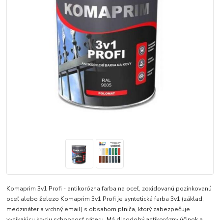
Komaprim 3v1 Profi - antikorózna farba na oceľ, zoxidovanú pozinkovanú
oceľ alebo železo Komaprim 3v1 Profi je syntetická farba 3v1 (základ,
medzináter a vrchný email) s obsahom plniča, ktorý zabezpečuje
vynikajúcu kryciu schopnosť náteru. Má dlhodobý antikorózny účinok a