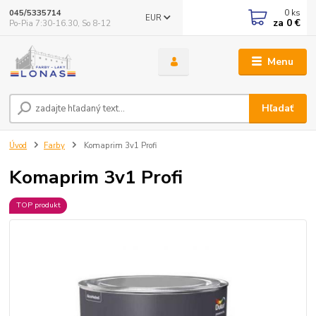
0
ks
045/5335714
EUR
za
0 €
Po-Pia 7:30-16.30, So 8-12
Menu
Hľadať
Úvod
Farby
Komaprim 3v1 Profi
Komaprim 3v1 Profi
TOP produkt