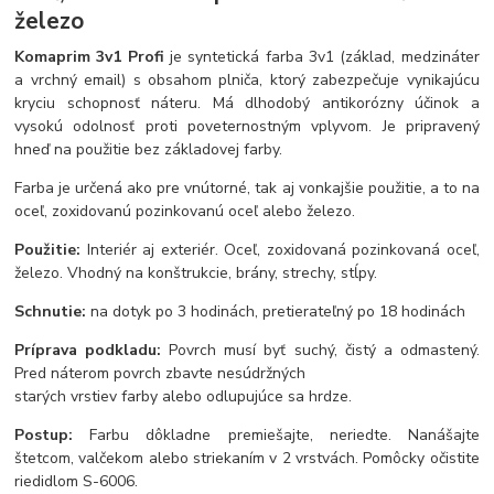
železo
Komaprim 3v1 Profi
je syntetická farba 3v1 (základ, medzináter
a vrchný email) s obsahom plniča, ktorý zabezpečuje vynikajúcu
kryciu schopnosť náteru. Má dlhodobý antikorózny účinok a
vysokú odolnosť proti poveternostným vplyvom. Je pripravený
hneď na použitie bez základovej farby.
Farba je určená ako pre vnútorné, tak aj vonkajšie použitie, a to na
oceľ, zoxidovanú pozinkovanú oceľ alebo železo.
Použitie:
Interiér aj exteriér. Oceľ, zoxidovaná pozinkovaná oceľ,
železo. Vhodný na konštrukcie, brány, strechy, stĺpy.
Schnutie:
na dotyk po 3 hodinách, pretierateľný po 18 hodinách
Príprava podkladu:
Povrch musí byť suchý, čistý a odmastený.
Pred náterom povrch zbavte nesúdržných
starých vrstiev farby alebo odlupujúce sa hrdze.
Postup:
Farbu dôkladne premiešajte, neriedte. Nanášajte
štetcom, valčekom alebo striekaním v 2 vrstvách. Pomôcky očistite
riedidlom S-6006.