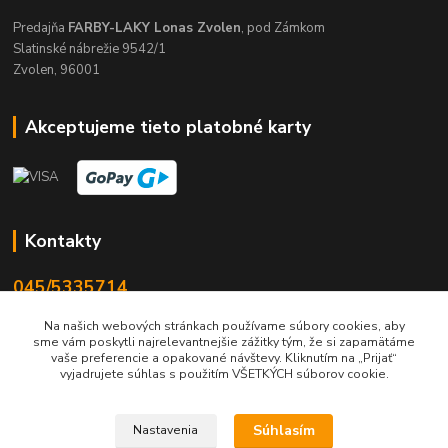
Predajňa
FARBY-LAKY Lonas Zvolen
, pod Zámkom
Slatinské nábrežie 9542/1
Zvolen, 96001
Akceptujeme tieto platobné karty
Kontakty
045/5335714
Po-Pia 7:30-16.30, So 8-12
Na našich webových stránkach používame súbory cookies, aby
sme vám poskytli najrelevantnejšie zážitky tým, že si zapamätáme
info@lonas.sk
vaše preferencie a opakované návštevy. Kliknutím na „Prijať“
vyjadrujete súhlas s použitím VŠETKÝCH súborov cookie.
Súhlasím
Nastavenia