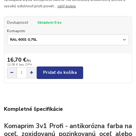
vysokú odolnosť proti povet...
celý popis
Dostupnosť
Skladom 5 ks
Komaprim
16,70 €
/
ks
13,58 €
bez DPH
Pridať do košíka
Kompletné špecifikácie
Komaprim 3v1 Profi - antikorózna farba na
oceľ, zoxidovanú pozinkovanú oceľ alebo