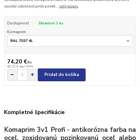
vysokú odolnosť proti povet...
celý popis
Dostupnosť
Skladom 1 ks
Komaprim
74,20 €
/
ks
60,33 €
bez DPH
Pridať do košíka
Kompletné špecifikácie
Komaprim 3v1 Profi - antikorózna farba na
oceľ, zoxidovanú pozinkovanú oceľ alebo