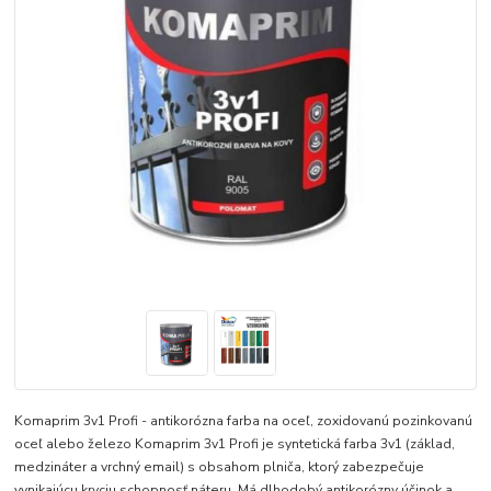
Komaprim 3v1 Profi - antikorózna farba na oceľ, zoxidovanú pozinkovanú
oceľ alebo železo Komaprim 3v1 Profi je syntetická farba 3v1 (základ,
medzináter a vrchný email) s obsahom plniča, ktorý zabezpečuje
vynikajúcu kryciu schopnosť náteru. Má dlhodobý antikorózny účinok a