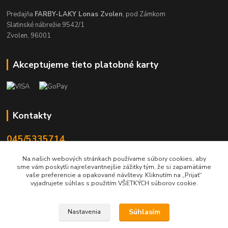
Predajňa
FARBY-LAKY Lonas Zvolen
, pod Zámkom
Slatinské nábrežie 9542/1
Zvolen, 96001
Akceptujeme tieto platobné karty
Kontakty
045/5335714
Po-Pia 7:30-16.30, So 8-12
Na našich webových stránkach používame súbory cookies, aby
sme vám poskytli najrelevantnejšie zážitky tým, že si zapamätáme
info@lonas.sk
vaše preferencie a opakované návštevy. Kliknutím na „Prijať“
vyjadrujete súhlas s použitím VŠETKÝCH súborov cookie.
Súhlasím
Nastavenia