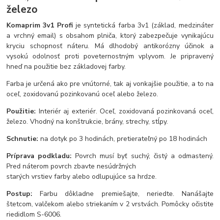
železo
Komaprim 3v1 Profi
je syntetická farba 3v1 (základ, medzináter
a vrchný email) s obsahom plniča, ktorý zabezpečuje vynikajúcu
kryciu schopnosť náteru. Má dlhodobý antikorózny účinok a
vysokú odolnosť proti poveternostným vplyvom. Je pripravený
hneď na použitie bez základovej farby.
Farba je určená ako pre vnútorné, tak aj vonkajšie použitie, a to na
oceľ, zoxidovanú pozinkovanú oceľ alebo železo.
Použitie:
Interiér aj exteriér. Oceľ, zoxidovaná pozinkovaná oceľ,
železo. Vhodný na konštrukcie, brány, strechy, stĺpy.
Schnutie:
na dotyk po 3 hodinách, pretierateľný po 18 hodinách
Príprava podkladu:
Povrch musí byť suchý, čistý a odmastený.
Pred náterom povrch zbavte nesúdržných
starých vrstiev farby alebo odlupujúce sa hrdze.
Postup:
Farbu dôkladne premiešajte, neriedte. Nanášajte
štetcom, valčekom alebo striekaním v 2 vrstvách. Pomôcky očistite
riedidlom S-6006.