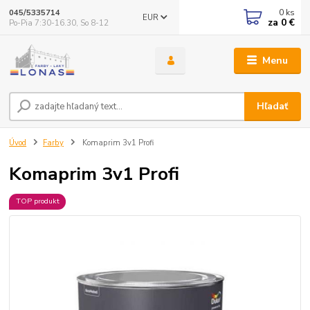
0
ks
045/5335714
EUR
za
0 €
Po-Pia 7:30-16.30, So 8-12
Menu
Hľadať
Úvod
Farby
Komaprim 3v1 Profi
Komaprim 3v1 Profi
TOP produkt