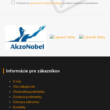
Súhlasím so
spracovaním osobných údajov
za účelom zasielania newslettera.
Informácie pre zákazníkov
O nás
Ako nakupovať
Obchodné podmienky
Dodacie podmienky
Ochrana súkromia
Kontakty