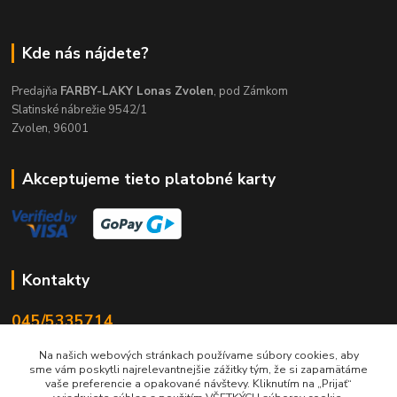
Kde nás nájdete?
Predajňa
FARBY-LAKY Lonas Zvolen
, pod Zámkom
Slatinské nábrežie 9542/1
Zvolen, 96001
Akceptujeme tieto platobné karty
Kontakty
045/5335714
Po-Pia 7:30-16.30, So 8-12
Na našich webových stránkach používame súbory cookies, aby
sme vám poskytli najrelevantnejšie zážitky tým, že si zapamätáme
info@lonas.sk
vaše preferencie a opakované návštevy. Kliknutím na „Prijať“