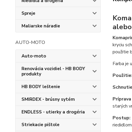
Riedidlá a drogéria
Spreje
Komap
alebo
Maliarske náradie
Komapri
AUTO-MOTO
kryciu sc
použitie 
Auto-moto
Farba je 
Renovácia vozidiel - HB BODY
produkty
Použitie
HB BODY leštenie
Schnutie
Príprava
SMIRDEX - brúsny sytém
starých v
ENDLESS - utierky a drogéria
Postup:
riedidlo
Striekacie pištole