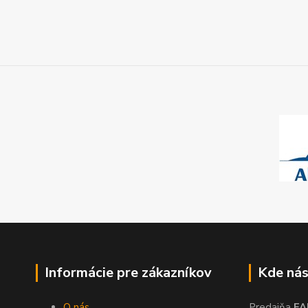
Informácie pre zákazníkov
Kde nás
O nás
Predajňa
FA