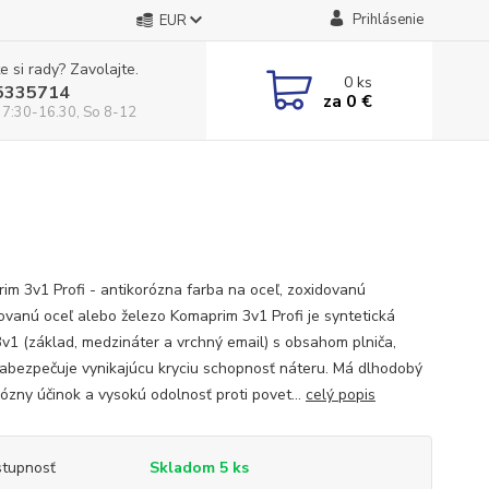
Prihlásenie
EUR
e si rady? Zavolajte.
0
ks
5335714
za
0 €
 7:30-16.30, So 8-12
im 3v1 Profi - antikorózna farba na oceľ, zoxidovanú
ovanú oceľ alebo železo Komaprim 3v1 Profi je syntetická
3v1 (základ, medzináter a vrchný email) s obsahom plniča,
zabezpečuje vynikajúcu kryciu schopnosť náteru. Má dlhodobý
rózny účinok a vysokú odolnosť proti povet...
celý popis
tupnosť
Skladom 5 ks