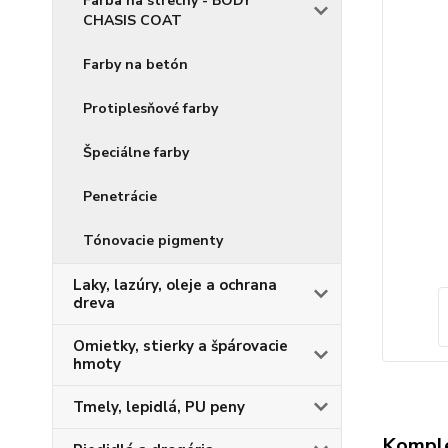
Farba na strechy - BODY
CHASIS COAT
Farby na betón
Protiplesňové farby
Špeciálne farby
Penetrácie
Tónovacie pigmenty
Laky, lazúry, oleje a ochrana
dreva
Omietky, stierky a špárovacie
hmoty
Tmely, lepidlá, PU peny
Komple