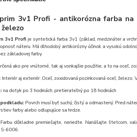
rim 3v1 Profi - antikorózna farba na 
 železo
m 3v1 Profi
je syntetická farba 3v1 (základ, medzináter a vrch
hopnosť náteru. Má dlhodobý antikorózny účinok a vysokú odoln
bez základovej farby.
určená ako pre vnútorné, tak aj vonkajšie použitie, a to na oceľ, 
:
Interiér aj exteriér. Oceľ, zoxidovaná pozinkovaná oceľ, železo. V
:
na dotyk po 3 hodinách, pretierateľný po 18 hodinách
 podkladu:
Povrch musí byť suchý, čistý a odmastený. Pred nát
rstiev farby alebo odlupujúce sa hrdze.
Farbu dôkladne premiešajte, neriedte. Nanášajte štetcom, val
m S-6006.