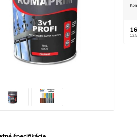
Ko
16
13,
tné špecifikácie