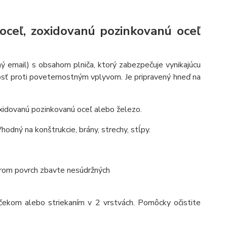
oceľ, zoxidovanú pozinkovanú oceľ
ný email) s obsahom plniča, ktorý zabezpečuje vynikajúcu
osť proti poveternostným vplyvom. Je pripravený hneď na
zoxidovanú pozinkovanú oceľ alebo železo.
hodný na konštrukcie, brány, strechy, stĺpy.
erom povrch zbavte nesúdržných
čekom alebo striekaním v 2 vrstvách. Pomôcky očistite