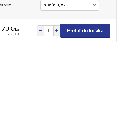
maprim
,70 €
/
ks
Pridať do košíka
58 €
bez DPH