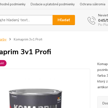
hodné podmienky
Dodacie a platobné podmienky
Ochrana súkromia
Neviet
Hľadať
045/
Po-Pia
arby
Komaprim 3v1 Profi
prim 3v1 Profi
ukt
Komapr
pozink
farba 
ktorý 
antiko
Dos