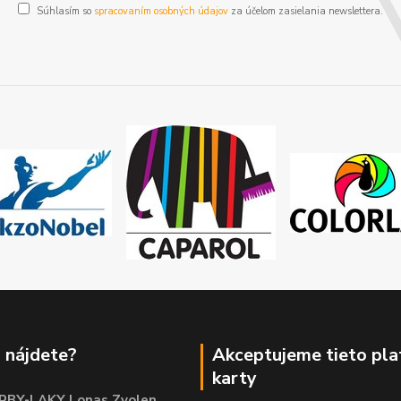
Súhlasím so
spracovaním osobných údajov
za účelom zasielania newslettera.
 nájdete?
Akceptujeme tieto pl
karty
RBY-LAKY Lonas Zvolen
,