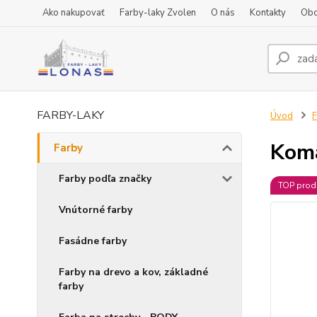
Ako nakupovať
Farby-laky Zvolen
O nás
Kontakty
Obc
FARBY-LAKY
Úvod
F
Koma
Farby
Farby podľa značky
TOP prod
Vnútorné farby
Fasádne farby
Farby na drevo a kov, základné
farby