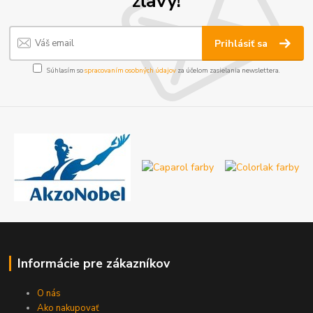
zľavy!
Prihlásiť sa
Súhlasím so
spracovaním osobných údajov
za účelom zasielania newslettera.
Informácie pre zákazníkov
O nás
Ako nakupovať