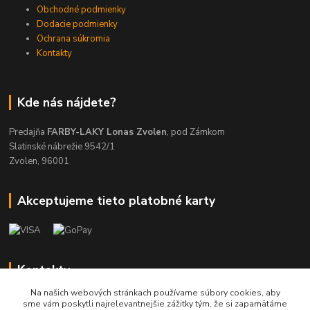
Obchodné podmienky
Dodacie podmienky
Ochrana súkromia
Kontakty
Kde nás nájdete?
Predajňa
FARBY-LAKY Lonas Zvolen
, pod Zámkom
Slatinské nábrežie 9542/1
Zvolen, 96001
Akceptujeme tieto platobné karty
Kontakty
Na našich webových stránkach používame súbory cookies, aby
045/5335714
sme vám poskytli najrelevantnejšie zážitky tým, že si zapamätáme