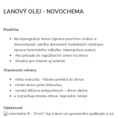
ĽANOVÝ OLEJ - NOVOCHEMA
Použitie:
Na Impregnáciu dreva (úprava povrchov zrubov a
drevostavieb, údržba drevených hudobných nástrojov,
oprava historického nábytku, impregnácia sudov)
Ako prísada do napúšťacích zmesí na drevo.
Vhodný pre interiér aj exteriér.
Vlastnosti náteru:
nízka viskozita - hlboko preniká do dreva
chráni drevo pred vlhkosťou
vysoká difúzna priepustnosť— drevo dýcha
• zvýrazňuje kresbu dreva, nepraská, nelepí.
Výdatnosť
orientačne 8 - 15 m2 / kg (závisí od upraveného podkladu a od