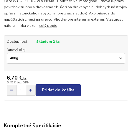
ĽANOVÝ OLEJ - NOVOCHEMA Použitie: Na Impregnáciu dreva (úprava
povrchov zrubov a drevostavieb, údržba drevených hudobných nástrojov,
oprava historického nábytku, impregnácia sudov) Ako prísada do
napúšťacích zmesí na drevo. Vhodný pre interiér aj exteriér. Vlastnosti
náteru: nízka visko...
celý popis
Dostupnosť
Skladom 2 ks
ľanový olej
6,70 €
/
ks
5,45 €
bez DPH
Pridať do košíka
Kompletné špecifikácie