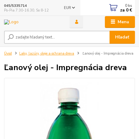
0
ks
045/5335714
EUR
za
0 €
Po-Pia 7:30-16.30, So 8-12
Menu
Hľadať
Úvod
Laky, lazúry, oleje a ochrana dreva
Ľanový olej - Impregnácia dreva
Ľanový olej - Impregnácia dreva