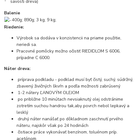
savosti dreva)
Balenie
400g; 890g; 3 kg; 9 kg;
Riedenie:
Výrobok sa dodáva v konzistencii na priame použitie,
neriedi sa.
Pracovné pomôcky možno očistiť RIEDIDLOM S 6006,
prípadne C 6000.
Náter dreva:
príprava podkladu - podklad musí byť čistý, suchý, súdržný,
zbavený živičných škvŕn a podľa možnosti zabrúsený
1-2 nátery ĽANOVÝM OLEJOM
po približne 10 minútach nevsiaknutý olej odstránime
zotretím suchou handrou tak,aby povrch nebol lepkavý a
lesklý
druhý náter nanášať po dôkladnom zaschnutí prvého
náteru, najskôr však po 24 hodinách
čistiace práce vykonávať benzínom, toluénom príp.
acetónom