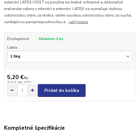
exteriéri LATEX V2017 sa používa na matné ochranné a dekoračné
maliarske nátery v interiéri a exteriéri. LATEX sa vyznačuje dobrou
odolnosťou oteru za mokra, veľmi vysokou odolnosťou oteru za sucha,
vynikajúcou paropriepustnosťou a...
celý popis
Dostupnosť
Skladom 2 ks
Latex
5,20 €
/
ks
4,23 €
bez DPH
Pridať do košíka
Kompletné špecifikácie