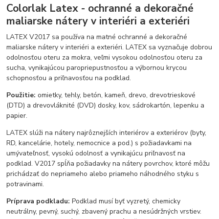
Colorlak Latex - ochranné a dekoračné
maliarske nátery v interiéri a exteriéri
LATEX V2017 sa používa na matné ochranné a dekoračné
maliarske nátery v interiéri a exteriéri. LATEX sa vyznačuje dobrou
odolnosťou oteru za mokra, veľmi vysokou odolnosťou oteru za
sucha, vynikajúcou paropriepustnosťou a výbornou krycou
schopnosťou a priľnavosťou na podklad.
Použitie:
omietky, tehly, betón, kameň, drevo, drevotrieskové
(DTD) a drevovláknité (DVD) dosky, kov, sádrokartón, lepenku a
papier.
LATEX slúži na nátery najrôznejších interiérov a exteriérov (byty,
RD, kancelárie, hotely, nemocnice a pod.) s požiadavkami na
umývateľnosť, vysokú odolnosť a vynikajúcu priľnavosť na
podklad. V2017 spĺňa požiadavky na nátery povrchov, ktoré môžu
prichádzať do nepriameho alebo priameho náhodného styku s
potravinami.
Príprava podkladu:
Podklad musí byť vyzretý, chemicky
neutrálny, pevný, suchý, zbavený prachu a nesúdržných vrstiev.