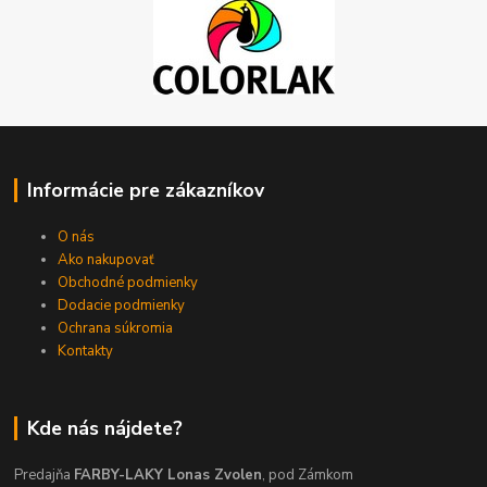
Informácie pre zákazníkov
O nás
Ako nakupovať
Obchodné podmienky
Dodacie podmienky
Ochrana súkromia
Kontakty
Kde nás nájdete?
Predajňa
FARBY-LAKY Lonas Zvolen
, pod Zámkom