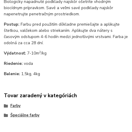
Biologicky napadnuté podklady najskôr ošetrite vhodným
biocídnym prípravkom. Savé a veľmi savé podklady najskôr
napenetrujte penetračným prostriedkom.
Postup:
Farbu pred použitím dôkladne premiešajte a aplikujte
štetkou, valčekom alebo striekaním. Aplikujte dva nátery s
časovým odstupom 4-6 hodín medzi jednotlivými vrstvami. Farba je
odolná za cca 28 dní.
2
Výdatnosť:
7-10m
/kg
Riedenie:
voda
Balenie:
1,5kg, 4kg
Tovar zaradený v kategóriách
Farby
Špeciálne farby