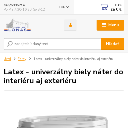
0
ks
045/5335714
EUR
za
0 €
Po-Pia 7:30-16.30, So 8-12
Menu
Hľadať
Úvod
Farby
Latex - univerzálny biely náter do interiéru aj exteriéru
Latex - univerzálny biely náter do
interiéru aj exteriéru