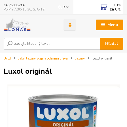
0
ks
045/5335714
EUR
za
0 €
Po-Pia 7:30-16.30, So 8-12
Menu
Hľadať
Úvod
Laky, lazúry, oleje a ochrana dreva
Lazúry
Luxol originál
Luxol originál