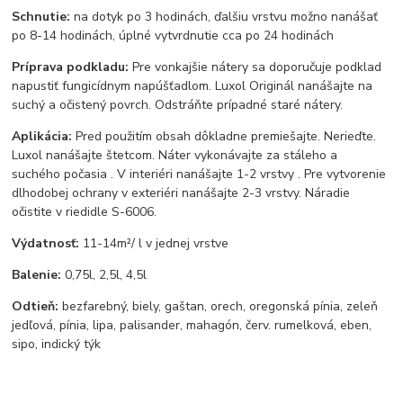
Schnutie:
na dotyk po 3 hodinách, ďalšiu vrstvu možno nanášať
po 8-14 hodinách, úplné vytvrdnutie cca po 24 hodinách
Príprava podkladu:
Pre vonkajšie nátery sa doporučuje podklad
napustiť fungicídnym napúšťadlom. Luxol Originál nanášajte na
suchý a očistený povrch. Odstráňte prípadné staré nátery.
Aplikácia:
Pred použitím obsah dôkladne premiešajte. Nerieďte.
Luxol nanášajte štetcom. Náter vykonávajte za stáleho a
suchého počasia . V interiéri nanášajte 1-2 vrstvy . Pre vytvorenie
dlhodobej ochrany v exteriéri nanášajte 2-3 vrstvy. Náradie
očistite v riedidle S-6006.
Výdatnosť:
11-14m²/ l v jednej vrstve
Balenie:
0,75l, 2,5l, 4,5l
Odtieň:
bezfarebný, biely, gaštan, orech, oregonská pínia, zeleň
jedľová, pínia, lipa, palisander, mahagón, červ. rumelková, eben,
sipo, indický týk