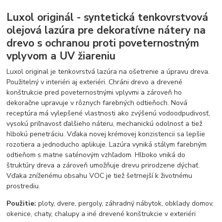
Luxol originál - syntetická tenkovrstvová
olejová lazúra pre dekoratívne nátery na
drevo s ochranou proti poveternostným
vplyvom a UV žiareniu
Luxol original je tenkovrstvá lazúra na ošetrenie a úpravu dreva.
Použitelný v interiéri aj exteriéri. Chráni drevo a drevené
konštrukcie pred poveternostnými vplyvmi a zároveň ho
dekoračne upravuje v rôznych farebných odtieňoch. Nová
receptúra má vylepšené vlastnosti ako zvýšenú vodoodpudivosť,
vysokú priľnavosť ďalšieho náteru, mechanickú odolnosť a tiež
hlbokú penetráciu. Vďaka novej krémovej konzistencii sa lepšie
rozotiera a jednoducho aplikuje. Lazúra vyniká stálym farebným
odtieňom s matne saténovým vzhľadom. Hlboko vniká do
štruktúry dreva a zároveň umožňuje drevu prirodzene dýchať.
Vďaka zníženému obsahu VOC je tiež šetrnejší k životnému
prostrediu.
Použitie:
ploty, dvere, pergoly, záhradný nábytok, obklady domov,
okenice, chaty, chalupy a iné drevené konštrukcie v exteriéri