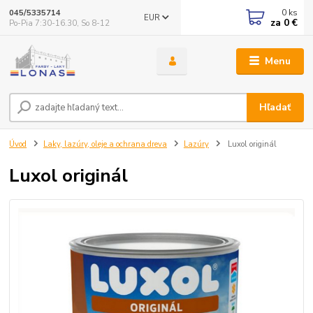
0
ks
045/5335714
EUR
za
0 €
Po-Pia 7:30-16.30, So 8-12
Menu
Hľadať
Úvod
Laky, lazúry, oleje a ochrana dreva
Lazúry
Luxol originál
Luxol originál