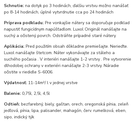
Schnutie:
na dotyk po 3 hodinách, ďalšiu vrstvu možno nanášať
po 8-14 hodinách, úplné vytvrdnutie cca po 24 hodinách
Príprava podkladu:
Pre vonkajšie nátery sa doporučuje podklad
napustiť fungicídnym napúšťadlom. Luxol Originál nanášajte na
suchý a očistený povrch. Odstráňte prípadné staré nátery.
Aplikácia:
Pred použitím obsah dôkladne premiešajte. Nerieďte.
Luxol nanášajte štetcom. Náter vykonávajte za stáleho a
suchého počasia . V interiéri nanášajte 1-2 vrstvy . Pre vytvorenie
dlhodobej ochrany v exteriéri nanášajte 2-3 vrstvy. Náradie
očistite v riedidle S-6006.
Výdatnosť:
11-14m²/ l v jednej vrstve
Balenie:
0,75l, 2,5l, 4,5l
Odtieň:
bezfarebný, biely, gaštan, orech, oregonská pínia, zeleň
jedľová, pínia, lipa, palisander, mahagón, červ. rumelková, eben,
sipo, indický týk