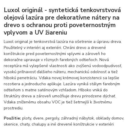
Luxol originál - syntetická tenkovrstvová
olejová lazúra pre dekoratívne nátery na
drevo s ochranou proti poveternostným
vplyvom a UV žiareniu
Luxol original je tenkovrstvá lazúra na ošetrenie a úpravu dreva.
Použitelný v interiéri aj exteriéri. Chráni drevo a drevené
konštrukcie pred poveternostnými vplyvmi a zároveň ho
dekoračne upravuje v rôznych farebných odtieňoch. Nová
receptúra má vylepšené vlastnosti ako zvýšenú vodoodpudivosť,
vysokú priľnavosť ďalšieho náteru, mechanickú odolnosť a tiež
hlbokú penetráciu. Vďaka novej krémovej konzistencii sa lepšie
rozotiera a jednoducho aplikuje. Lazúra vyniká stálym farebným
odtieňom s matne saténovým vzhľadom. Hlboko vniká do
štruktúry dreva a zároveň umožňuje drevu prirodzene dýchať.
Vďaka zníženému obsahu VOC je tiež šetrnejší k životnému
prostrediu.
Použitie:
ploty, dvere, pergoly, záhradný nábytok, obklady domov,
okenice, chaty, chalupy a iné drevené konštrukcie v exteriéri