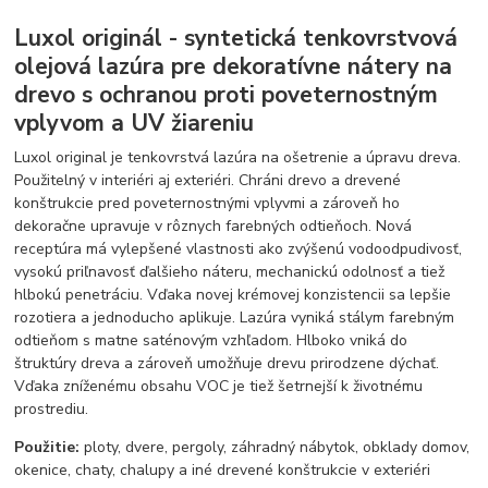
Luxol originál - syntetická tenkovrstvová
olejová lazúra pre dekoratívne nátery na
drevo s ochranou proti poveternostným
vplyvom a UV žiareniu
Luxol original je tenkovrstvá lazúra na ošetrenie a úpravu dreva.
Použitelný v interiéri aj exteriéri. Chráni drevo a drevené
konštrukcie pred poveternostnými vplyvmi a zároveň ho
dekoračne upravuje v rôznych farebných odtieňoch. Nová
receptúra má vylepšené vlastnosti ako zvýšenú vodoodpudivosť,
vysokú priľnavosť ďalšieho náteru, mechanickú odolnosť a tiež
hlbokú penetráciu. Vďaka novej krémovej konzistencii sa lepšie
rozotiera a jednoducho aplikuje. Lazúra vyniká stálym farebným
odtieňom s matne saténovým vzhľadom. Hlboko vniká do
štruktúry dreva a zároveň umožňuje drevu prirodzene dýchať.
Vďaka zníženému obsahu VOC je tiež šetrnejší k životnému
prostrediu.
Použitie:
ploty, dvere, pergoly, záhradný nábytok, obklady domov,
okenice, chaty, chalupy a iné drevené konštrukcie v exteriéri