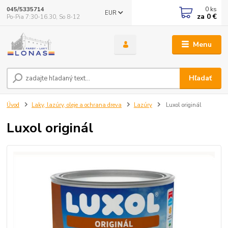
0
ks
045/5335714
EUR
za
0 €
Po-Pia 7:30-16.30, So 8-12
Menu
Hľadať
Úvod
Laky, lazúry, oleje a ochrana dreva
Lazúry
Luxol originál
Luxol originál