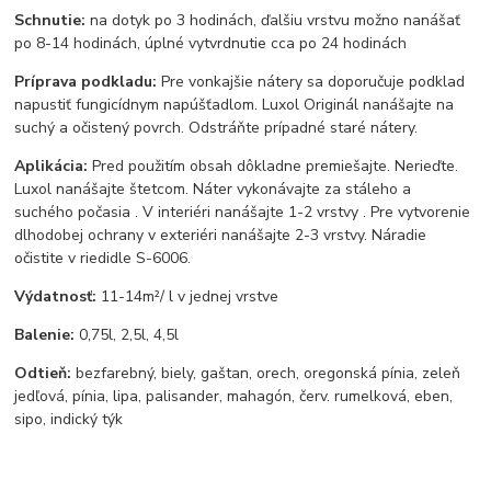
Schnutie:
na dotyk po 3 hodinách, ďalšiu vrstvu možno nanášať
po 8-14 hodinách, úplné vytvrdnutie cca po 24 hodinách
Príprava podkladu:
Pre vonkajšie nátery sa doporučuje podklad
napustiť fungicídnym napúšťadlom. Luxol Originál nanášajte na
suchý a očistený povrch. Odstráňte prípadné staré nátery.
Aplikácia:
Pred použitím obsah dôkladne premiešajte. Nerieďte.
Luxol nanášajte štetcom. Náter vykonávajte za stáleho a
suchého počasia . V interiéri nanášajte 1-2 vrstvy . Pre vytvorenie
dlhodobej ochrany v exteriéri nanášajte 2-3 vrstvy. Náradie
očistite v riedidle S-6006.
Výdatnosť:
11-14m²/ l v jednej vrstve
Balenie:
0,75l, 2,5l, 4,5l
Odtieň:
bezfarebný, biely, gaštan, orech, oregonská pínia, zeleň
jedľová, pínia, lipa, palisander, mahagón, červ. rumelková, eben,
sipo, indický týk