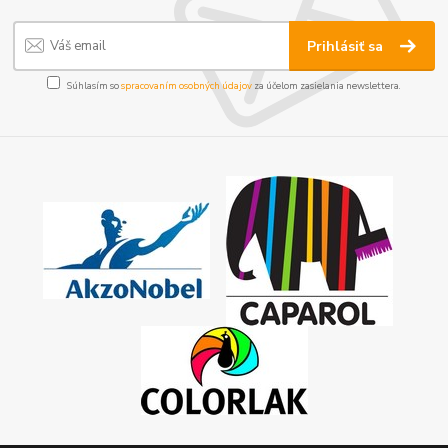
Prihlásiť sa
Súhlasím so
spracovaním osobných údajov
za účelom zasielania newslettera.