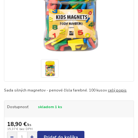
Sada silných magnetov - penové čísla farebné. 100 kusov
celý popis
Dostupnosť
skladom 1 ks
18,90 €
/
ks
15,37 €
bez DPH
Pridať do košíka