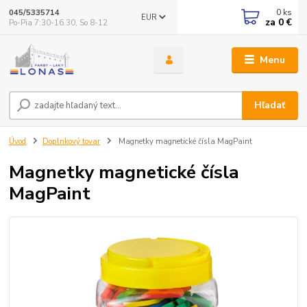
0
ks
045/5335714
EUR
za
0 €
Po-Pia 7:30-16.30, So 8-12
Menu
Hľadať
Úvod
Doplnkový tovar
Magnetky magnetické čísla MagPaint
Magnetky magnetické čísla
MagPaint