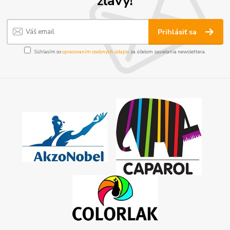
zľavy!
Prihlásiť sa
Súhlasím so
spracovaním osobných údajov
za účelom zasielania newslettera.