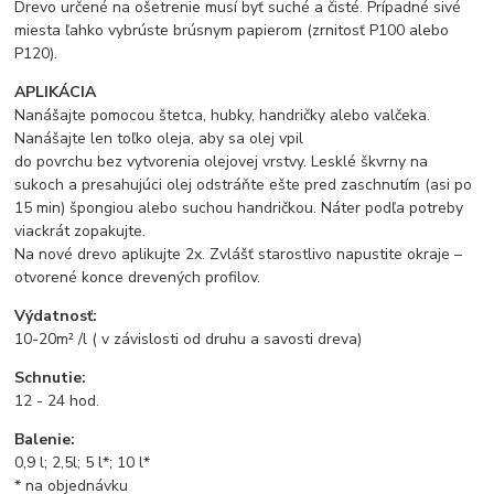
Drevo určené na ošetrenie musí byť suché a čisté. Prípadné sivé
miesta ľahko vybrúste brúsnym papierom (zrnitosť P100 alebo
P120).
APLIKÁCIA
Nanášajte pomocou štetca, hubky, handričky alebo valčeka.
Nanášajte len toľko oleja, aby sa olej vpil
do povrchu bez vytvorenia olejovej vrstvy. Lesklé škvrny na
sukoch a presahujúci olej odstráňte ešte pred zaschnutím (asi po
15 min) špongiou alebo suchou handričkou. Náter podľa potreby
viackrát zopakujte.
Na nové drevo aplikujte 2x. Zvlášť starostlivo napustite okraje –
otvorené konce drevených profilov.
Výdatnosť:
10-20m² /l ( v závislosti od druhu a savosti dreva)
Schnutie:
12 - 24 hod.
Balenie:
0,9 l; 2,5l; 5 l*; 10 l*
* na objednávku