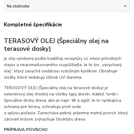
Na stiahnutie
Kompletné špecifikácie
TERASOVÝ OLEJ (Špeciálny olej na
terasové dosky)
je olej vyrobený podľa tradičnej receptúry zo zmesi prírodných
olejov a nearomatizovaného rozpúšťadla. Je to tzv. „vysychavý
olej“, ktorý zasychá oxidáciou vzdušným kyslíkom. Obsahuje
zložky, ktoré redukujú účinok UV-žiarenia.
TERASOVÝ OLEJ (Špeciálny olej na terasové dosky) je
exteriérový olej vhodný na všetky typy drevín, mäkké, tvrdé i
špeciálne druhy dreva, ako je napr. tík a agát. Je to vynikajúca
ochrana pre terasy, ochraňuje proti vode
a vplyvu počasia. Zanecháva pekný, príjemne matný povrch, ktorý
zároveň krásne zvýrazňuje štruktúru dreva.
PRÍPRAVA POVRCHU