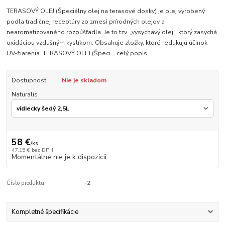
TERASOVÝ OLEJ (Špeciálny olej na terasové dosky) je olej vyrobený
podľa tradičnej receptúry zo zmesi prírodných olejov a
nearomatizovaného rozpúšťadla. Je to tzv. „vysychavý olej“, ktorý zasychá
oxidáciou vzdušným kyslíkom. Obsahuje zložky, ktoré redukujú účinok
UV-žiarenia. TERASOVÝ OLEJ (Špeci...
celý popis
Dostupnosť
Nie je skladom
Naturalis
58 €
/
ks
47,15 €
bez DPH
Momentálne nie je k dispozícii
Číslo produktu:
-2
Kompletné špecifikácie