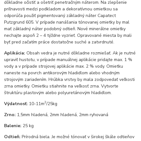
dôkladne očistiť a ošetriť penetračným náterom. Na zlepšenie
priľnavosti medzi podkladom a dekoratívnou omietkou sa
odporúča použiť pigmentovaný základný náter Capatect
Putzgrund 605. V prípade nanášania tónovanej omietky by mal
mať základný náter podobný odtieň. Nové minerálne omietky
nechajte aspoň 2 – 4 týždne vyzrieť. Opravované miesta by mali
byť pred začatím práce dostatočne suché a zatvrdnuté.
Aplikácia:
Obsah vedra je nutné dôkladne rozmiešať. Ak je nutné
upraviť hustotu, v prípade manuálnej aplikácie pridajte max. 1 %
vody a v prípade strojovej aplikácie max. 2 % vody. Omietku
naneste na povrch antikorovým hladidlom alebo vhodným
strojovým zariadením. Hrúbka vrstvy by mala zodpovedať veľkosti
zrna omietky. Omietku stiahnite na veľkosť zrna. Vytvorte
štruktúru plastovým alebo polyuretánovým hladidlom.
2
Výdatnosť:
10-11m
/25kg
Zrno:
1,5mm hladená, 2mm hladená, 2mm ryhovaná
Balenie:
25 kg
Odtieň:
Prírodná biela. Je možné tónovať v širokej škále odtieňov