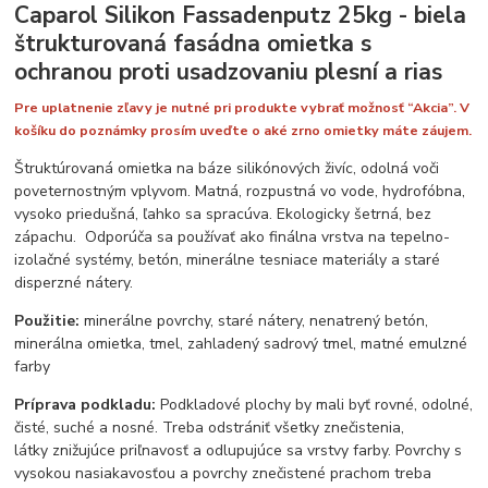
Caparol Silikon Fassadenputz 25kg - biela
štrukturovaná fasádna omietka s
ochranou proti usadzovaniu plesní a rias
Pre uplatnenie zľavy je nutné pri produkte vybrať možnosť “Akcia”. V
košíku do poznámky prosím uveďte o aké zrno omietky máte záujem.
Štruktúrovaná omietka na báze silikónových živíc, odolná voči
poveternostným vplyvom. Matná, rozpustná vo vode, hydrofóbna,
vysoko priedušná, ľahko sa spracúva. Ekologicky šetrná, bez
zápachu. Odporúča sa používať ako finálna vrstva na tepelno-
izolačné systémy, betón, minerálne tesniace materiály a staré
disperzné nátery.
Použitie:
minerálne povrchy, staré nátery, nenatrený betón,
minerálna omietka, tmel, zahladený sadrový tmel, matné emulzné
farby
Príprava podkladu:
Podkladové plochy by mali byť rovné, odolné,
čisté, suché a nosné. Treba odstrániť všetky znečistenia,
látky znižujúce priľnavosť a odlupujúce sa vrstvy farby. Povrchy s
vysokou nasiakavosťou a povrchy znečistené prachom treba