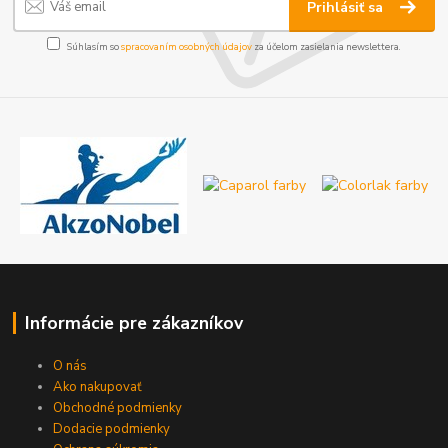
Prihlásiť sa
Súhlasím so
spracovaním osobných údajov
za účelom zasielania newslettera.
Informácie pre zákazníkov
O nás
Ako nakupovať
Obchodné podmienky
Dodacie podmienky