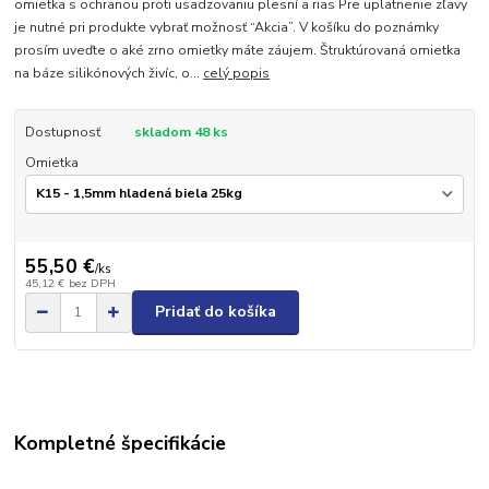
omietka s ochranou proti usadzovaniu plesní a rias Pre uplatnenie zľavy
je nutné pri produkte vybrať možnosť “Akcia”. V košíku do poznámky
prosím uveďte o aké zrno omietky máte záujem. Štruktúrovaná omietka
na báze silikónových živíc, o...
celý popis
Dostupnosť
skladom 48 ks
Omietka
55,50 €
/
ks
45,12 €
bez DPH
Pridať do košíka
Kompletné špecifikácie