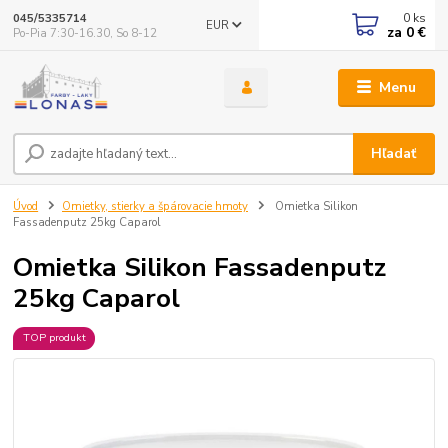
0
ks
045/5335714
EUR
za
0 €
Po-Pia 7:30-16.30, So 8-12
Menu
Hľadať
Úvod
Omietky, stierky a špárovacie hmoty
Omietka Silikon
Fassadenputz 25kg Caparol
Omietka Silikon Fassadenputz
25kg Caparol
TOP produkt