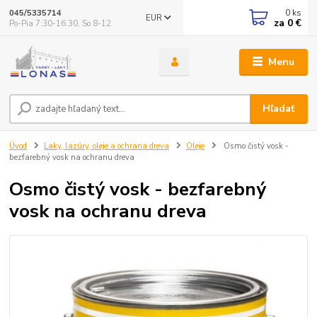
0
ks
045/5335714
EUR
za
0 €
Po-Pia 7:30-16.30, So 8-12
Menu
Hľadať
Úvod
Laky, lazúry, oleje a ochrana dreva
Oleje
Osmo čistý vosk -
bezfarebný vosk na ochranu dreva
Osmo čistý vosk - bezfarebný
vosk na ochranu dreva