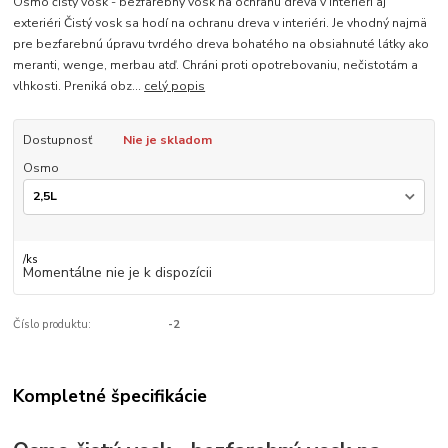
Osmo čistý vosk - bezfarebný vosk na ochranu dreva v interiéri aj
exteriéri Čistý vosk sa hodí na ochranu dreva v interiéri. Je vhodný najmä
pre bezfarebnú úpravu tvrdého dreva bohatého na obsiahnuté látky ako
meranti, wenge, merbau atď. Chráni proti opotrebovaniu, nečistotám a
vlhkosti. Preniká obz...
celý popis
Dostupnosť
Nie je skladom
Osmo
/
ks
Momentálne nie je k dispozícii
Číslo produktu:
-2
Kompletné špecifikácie