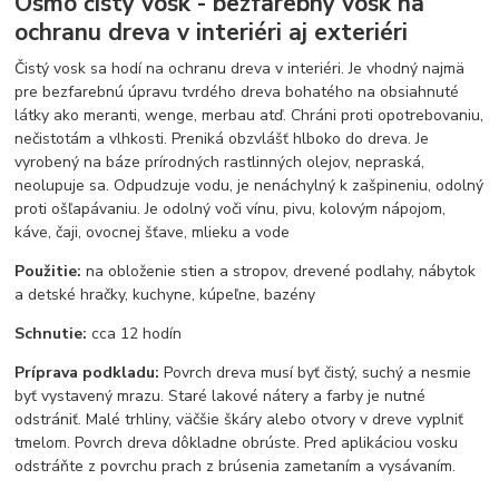
Osmo čistý vosk - bezfarebný vosk na
ochranu dreva v interiéri aj exteriéri
Čistý vosk sa hodí na ochranu dreva v interiéri. Je vhodný najmä
pre bezfarebnú úpravu tvrdého dreva bohatého na obsiahnuté
látky ako meranti, wenge, merbau atď. Chráni proti opotrebovaniu,
nečistotám a vlhkosti. Preniká obzvlášť hlboko do dreva. Je
vyrobený na báze prírodných rastlinných olejov, nepraská,
neolupuje sa. Odpudzuje vodu, je nenáchylný k zašpineniu, odolný
proti ošľapávaniu. Je odolný voči vínu, pivu, kolovým nápojom,
káve, čaji, ovocnej šťave, mlieku a vode
Použitie:
na obloženie stien a stropov, drevené podlahy, nábytok
a detské hračky, kuchyne, kúpeľne, bazény
Schnutie:
cca 12 hodín
Príprava podkladu:
Povrch dreva musí byť čistý, suchý a nesmie
byť vystavený mrazu. Staré lakové nátery a farby je nutné
odstrániť. Malé trhliny, väčšie škáry alebo otvory v dreve vyplniť
tmelom. Povrch dreva dôkladne obrúste. Pred aplikáciou vosku
odstráňte z povrchu prach z brúsenia zametaním a vysávaním.