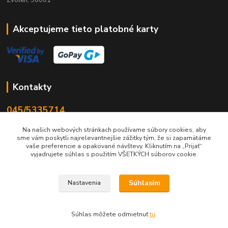
Akceptujeme tieto platobné karty
Kontakty
045/5335714
Po-Pia 7:30-16.30, So 8-12
Na našich webových stránkach používame súbory cookies, aby
sme vám poskytli najrelevantnejšie zážitky tým, že si zapamätáme
info@lonas.sk
vaše preferencie a opakované návštevy. Kliknutím na „Prijať“
vyjadrujete súhlas s použitím VŠETKÝCH súborov cookie.
Súhlasím
Nastavenia
© 2024 Lonas s. r. o., farby-laky Zvolen
Súhlas môžete odmietnuť
tu
.
Vytvorené na
Eshop-rychlo.sk