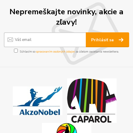
Nepremeškajte novinky, akcie a
zľavy!
Prihlásiť sa
Súhlasím so
spracovaním osobných údajov
za účelom zasielania newslettera.