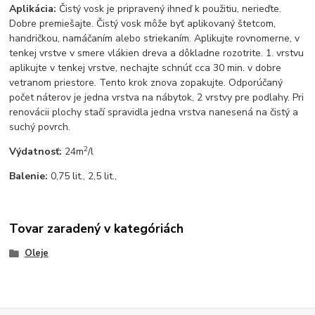
Aplikácia:
Čistý vosk je pripravený ihneď k použitiu, nerieďte.
Dobre premiešajte. Čistý vosk môže byť aplikovaný štetcom,
handričkou, namáčaním alebo striekaním. Aplikujte rovnomerne, v
tenkej vrstve v smere vlákien dreva a dôkladne rozotrite. 1. vrstvu
aplikujte v tenkej vrstve, nechajte schnúť cca 30 min. v dobre
vetranom priestore. Tento krok znova zopakujte. Odporúčaný
počet náterov je jedna vrstva na nábytok, 2 vrstvy pre podlahy. Pri
renovácii plochy stačí spravidla jedna vrstva nanesená na čistý a
suchý povrch.
2
Výdatnosť:
24m
/l
Balenie:
0,75 lit., 2,5 lit.,
Tovar zaradený v kategóriách
Oleje