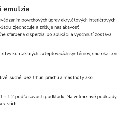
á emulzia
evádzaním povrchových úprav akrylátových interiérových
ladu, zjednocuje a znižuje nasiakavosť
e sfarbená disperzia, po aplikácii a vyschnutí zostáva
rstvy kontaktných zatepľovacích systémov, sadrokartón
vé, suché, bez trhlín, prachu a mastnoty ako
:1 - 1:2 podľa savosti podkladu. Na veľmi savé podklady
vrstvách.