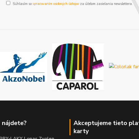
Súhlasím so
spracovaním osobných údajov
za účelom zasielania newslettera.
 nájdete?
Akceptujeme tieto pl
karty
RBY-LAKY Lonas Zvolen
,