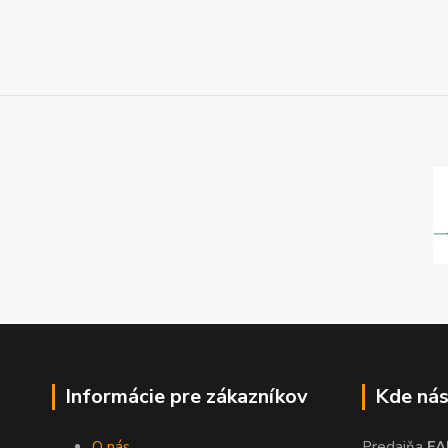
Informácie pre zákazníkov
Kde nás
O nás
Predajňa
FA