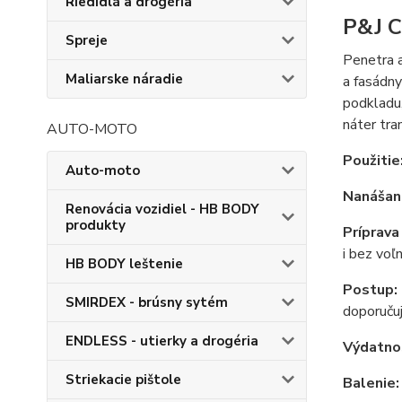
Riedidlá a drogéria
P&J C
Spreje
Penetra a
Maliarske náradie
a fasádny
podkladu,
náter tra
AUTO-MOTO
Použitie
Auto-moto
Nanášan
Renovácia vozidiel - HB BODY
produkty
Príprava
i bez voľ
HB BODY leštenie
Postup:
SMIRDEX - brúsny sytém
doporučuj
ENDLESS - utierky a drogéria
Výdatno
Striekacie pištole
Balenie