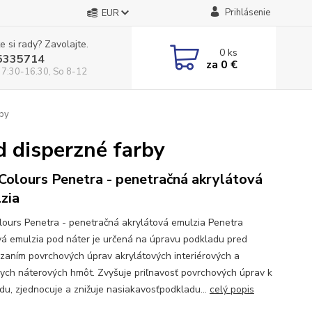
Prihlásenie
EUR
e si rady? Zavolajte.
0
ks
5335714
za
0 €
 7:30-16.30, So 8-12
rby
d disperzné farby
Colours Penetra - penetračná akrylátová
zia
lours Penetra - penetračná akrylátová emulzia Penetra
vá emulzia pod náter je určená na úpravu podkladu pred
zaním povrchových úprav akrylátových interiérových a
ych náterových hmôt. Zvyšuje priľnavosť povrchových úprav k
du, zjednocuje a znižuje nasiakavosťpodkladu...
celý popis