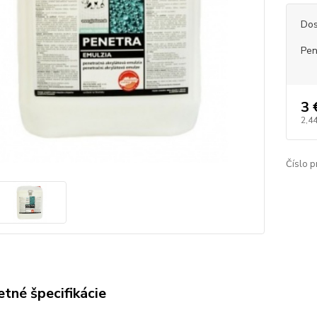
Dos
Pen
3 
2,44
Číslo p
tné špecifikácie