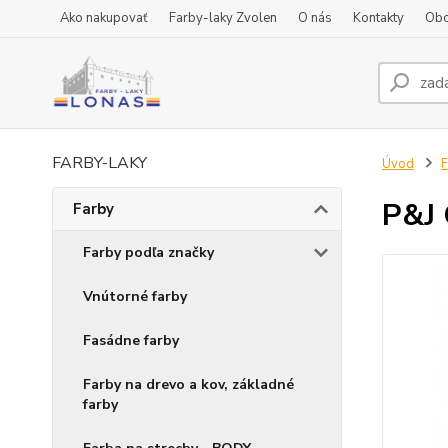
Ako nakupovať
Farby-laky Zvolen
O nás
Kontakty
Obc
FARBY-LAKY
Úvod
F
P&J 
Farby
Farby podľa značky
Vnútorné farby
Fasádne farby
Farby na drevo a kov, základné
farby