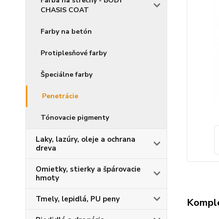
Farba na strechy - BODY
CHASIS COAT
Farby na betón
Protiplesňové farby
Špeciálne farby
Penetrácie
Tónovacie pigmenty
Laky, lazúry, oleje a ochrana
dreva
Omietky, stierky a špárovacie
hmoty
Tmely, lepidlá, PU peny
Komple