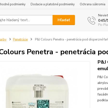
hodné podmienky
Dodacie a platobné podmienky
Ochrana súkromia
Neviet
Hľadať
045/
Po-Pia
arby
Penetrácie
P&J Colours Penetra - penetrácia pod disperzné fa
Colours Penetra - penetrácia po
P&J 
emul
P&J Co
akrylo
prevád
fasádn
podkla