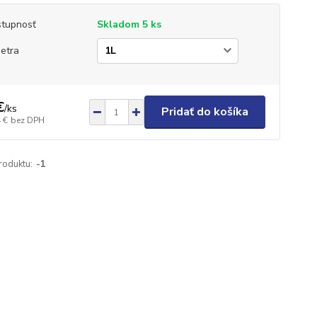
tupnosť
Skladom 5 ks
etra
€
/
ks
Pridať do košíka
 €
bez DPH
roduktu:
-1