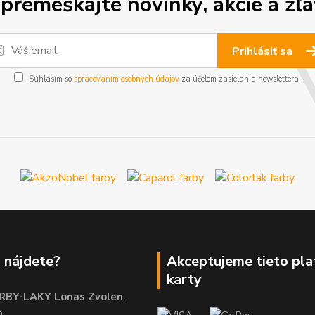
premeškajte novinky, akcie a zľa
Prihlásiť sa
Súhlasím so
spracovaním osobných údajov
za účelom zasielania newslettera.
 nájdete?
Akceptujeme tieto pl
karty
RBY-LAKY Lonas Zvolen
,
m