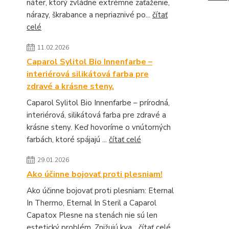
náter, ktorý zvládne extrémne zaťaženie,
nárazy, škrabance a nepriaznivé po...
čítať
celé
11.02.2026
Caparol Sylitol Bio Innenfarbe –
interiérová silikátová farba pre
zdravé a krásne steny.
Caparol Sylitol Bio Innenfarbe – prírodná,
interiérová, silikátová farba pre zdravé a
krásne steny. Keď hovoríme o vnútorných
farbách, ktoré spájajú ...
čítať celé
29.01.2026
Ako účinne bojovať proti plesniam!
Ako účinne bojovať proti plesniam: Eternal
In Thermo, Eternal In Steril a Caparol
Capatox Plesne na stenách nie sú len
estetický problém. Znižujú kva...
čítať celé