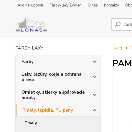
Ako nakupovať
Farby-laky Zvolen
O nás
Kontakty
Obc
FARBY-LAKY
Úvod
T
PAM 
Farby
Laky, lazúry, oleje a ochrana
dreva
Omietky, stierky a špárovacie
hmoty
Tmely, lepidlá, PU peny
Tmely