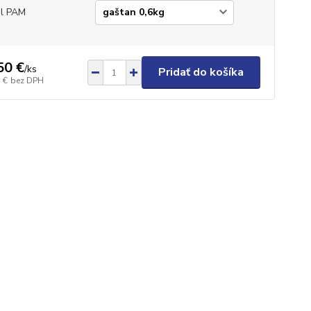
l PAM
50 €
/
ks
Pridať do košíka
 €
bez DPH