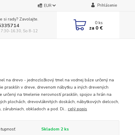
Prihlásenie
EUR
e si rady? Zavolajte.
0
ks
5335714
za
0 €
 7:30-16.30, So 8-12
el na drevo - jednozložkový tmel na vodnej báze určený na
ie prasklín v dreve, drevenom nábytku a iných drevených
Je určený na tmelenie nerovností prasklín, spojov a hrán na
ých plochách, drevovláknitých doskách, nábytkových dielcoch,
, zárubniach, obkladoch a pod. Di...
celý popis
tupnosť
Skladom 2 ks