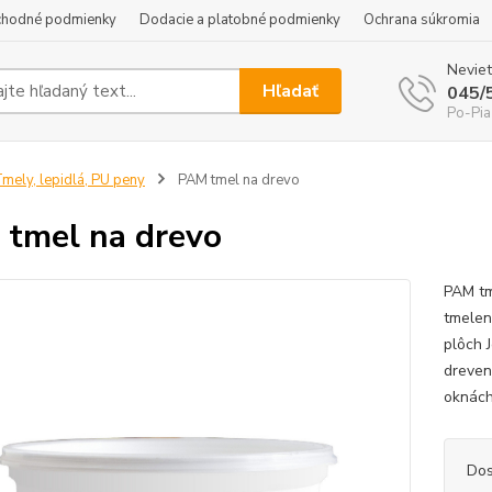
hodné podmienky
Dodacie a platobné podmienky
Ochrana súkromia
Neviet
Hľadať
045/
Po-Pia
mely, lepidlá, PU peny
PAM tmel na drevo
tmel na drevo
PAM tm
tmelen
plôch 
dreven
oknách
Dos