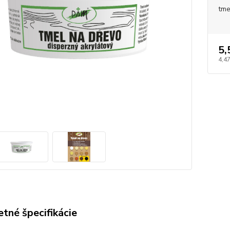
tme
5,
4,47
tné špecifikácie