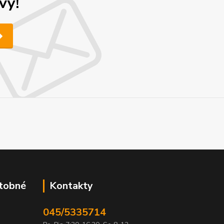
vy!
atobné
Kontakty
045/5335714