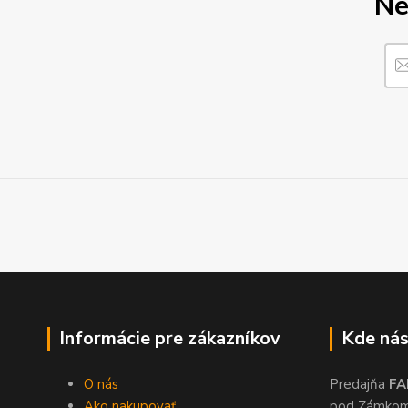
Ne
Informácie pre zákazníkov
Kde nás
O nás
Predajňa
FA
Ako nakupovať
pod Zámko