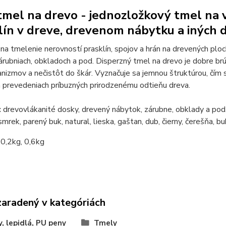
mel na drevo - jednozložkový tmel na 
lín v dreve, drevenom nábytku a iných 
 na tmelenie nerovností prasklín, spojov a hrán na drevených plo
árubniach, obkladoch a pod. Disperzný tmel na drevo je dobre brúsi
nizmov a nečistôt do škár. Vyznačuje sa jemnou štruktúrou, čím s
 prevedeniach príbuzných prirodzenému odtieňu dreva.
:
drevovlákanité dosky, drevený nábytok, zárubne, obklady a pod
smrek, parený buk, natural, lieska, gaštan, dub, čierny, čerešňa, bu
:
0,2kg, 0,6kg
zaradený v kategóriách
, lepidlá, PU peny
Tmely