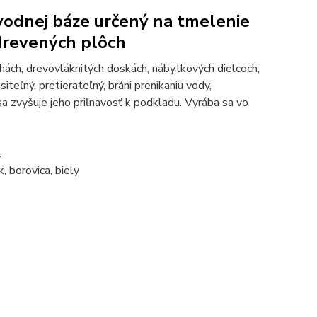
vodnej báze určený na tmelenie
drevených plôch
chách, drevovláknitých doskách, nábytkových dielcoch,
teľný, pretierateľný, bráni prenikaniu vody,
a zvyšuje jeho priľnavosť k podkladu. Vyrába sa vo
.
k, borovica, biely