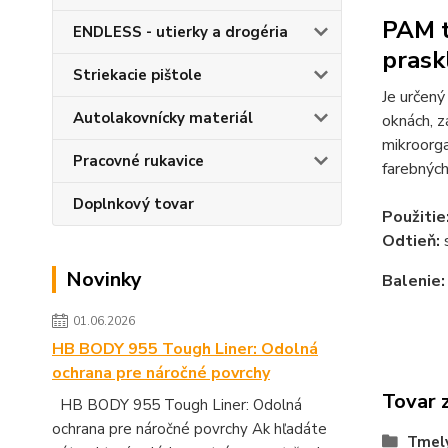
PAM t
ENDLESS - utierky a drogéria
prask
Striekacie pištole
Je určený
Autolakovnícky materiál
oknách, z
mikroorga
Pracovné rukavice
farebných
Doplnkový tovar
Použitie
O
dtieň:
Novinky
Balenie
01.06.2026
HB BODY 955 Tough Liner: Odolná
ochrana pre náročné povrchy
Tovar 
HB BODY 955 Tough Liner: Odolná
ochrana pre náročné povrchy Ak hľadáte
Tmely