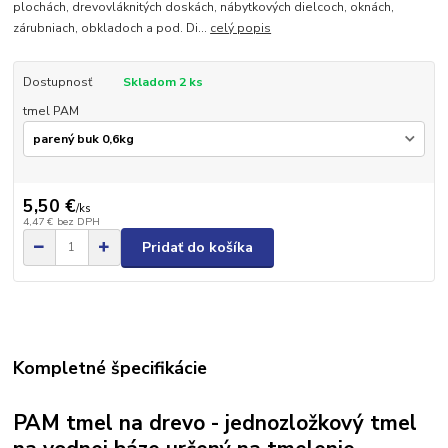
plochách, drevovláknitých doskách, nábytkových dielcoch, oknách,
zárubniach, obkladoch a pod. Di...
celý popis
Dostupnosť
Skladom 2 ks
tmel PAM
5,50 €
/
ks
4,47 €
bez DPH
Pridať do košíka
Kompletné špecifikácie
PAM tmel na drevo - jednozložkový tmel