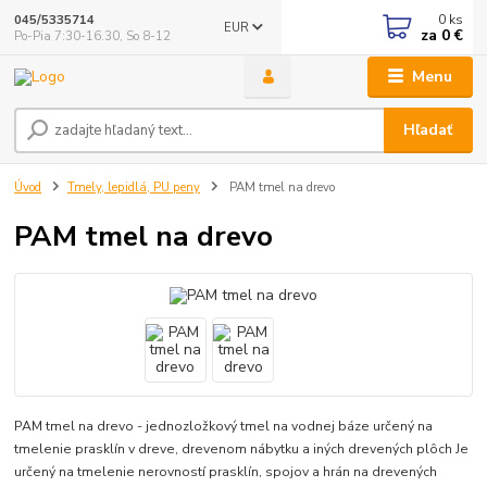
0
ks
045/5335714
EUR
za
0 €
Po-Pia 7:30-16.30, So 8-12
Menu
Hľadať
Úvod
Tmely, lepidlá, PU peny
PAM tmel na drevo
PAM tmel na drevo
PAM tmel na drevo - jednozložkový tmel na vodnej báze určený na
tmelenie prasklín v dreve, drevenom nábytku a iných drevených plôch Je
určený na tmelenie nerovností prasklín, spojov a hrán na drevených