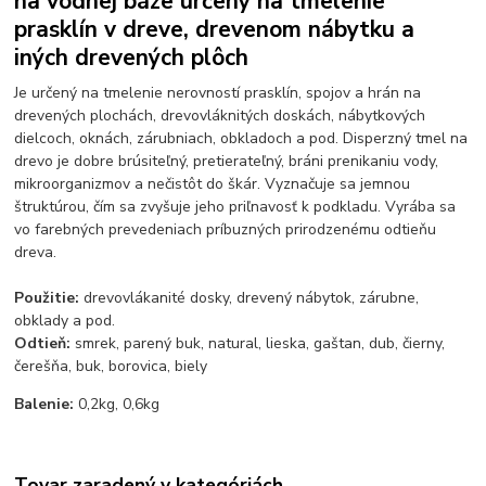
na vodnej báze určený na tmelenie
prasklín v dreve, drevenom nábytku a
iných drevených plôch
Je určený na tmelenie nerovností prasklín, spojov a hrán na
drevených plochách, drevovláknitých doskách, nábytkových
dielcoch, oknách, zárubniach, obkladoch a pod. Disperzný tmel na
drevo je dobre brúsiteľný, pretierateľný, bráni prenikaniu vody,
mikroorganizmov a nečistôt do škár. Vyznačuje sa jemnou
štruktúrou, čím sa zvyšuje jeho priľnavosť k podkladu. Vyrába sa
vo farebných prevedeniach príbuzných prirodzenému odtieňu
dreva.
Použitie:
drevovlákanité dosky, drevený nábytok, zárubne,
obklady a pod.
O
dtieň:
smrek, parený buk, natural, lieska, gaštan, dub, čierny,
čerešňa, buk, borovica, biely
Balenie:
0,2kg, 0,6kg
Tovar zaradený v kategóriách