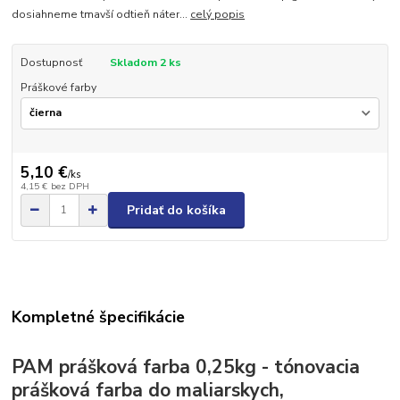
dosiahneme tmavší odtieň náter...
celý popis
Dostupnosť
Skladom 2 ks
Práškové farby
5,10 €
/
ks
4,15 €
bez DPH
Pridať do košíka
Kompletné špecifikácie
PAM prášková farba 0,25kg - tónovacia
prášková farba do maliarskych,