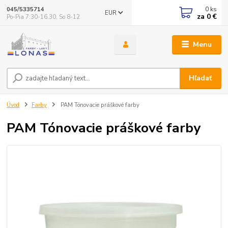
0
ks
045/5335714
EUR
za
0 €
Po-Pia 7:30-16.30, So 8-12
Menu
Hľadať
Úvod
Farby
PAM Tónovacie práškové farby
PAM Tónovacie práškové farby