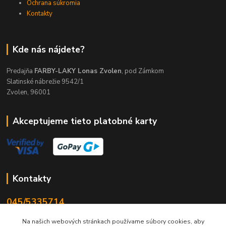
Ochrana súkromia
Kontakty
Kde nás nájdete?
Predajňa
FARBY-LAKY Lonas Zvolen
, pod Zámkom
Slatinské nábrežie 9542/1
Zvolen, 96001
Akceptujeme tieto platobné karty
Kontakty
045/5335714
Po-Pia 7:30-16.30, So 8-12
Na našich webových stránkach používame súbory cookies, aby