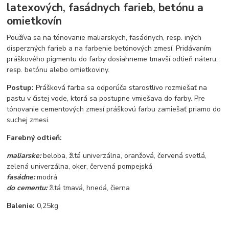
latexových, fasádnych farieb, betónu a
omietkovín
Používa sa na tónovanie maliarskych, fasádnych, resp. iných
disperzných farieb a na farbenie betónových zmesí. Pridávaním
práškového pigmentu do farby dosiahneme tmavší odtieň náteru,
resp. betónu alebo omietkoviny.
Postup:
Prášková farba sa odporúča starostlivo rozmiešať na
pastu v čistej vode, ktorá sa postupne vmiešava do farby. Pre
tónovanie cementových zmesí práškovú farbu zamiešať priamo do
suchej zmesi.
Farebný odtieň:
maliarske:
beloba, žltá univerzálna, oranžová, červená svetlá,
zelená univerzálna, oker, červená pompejská
fasádne:
modrá
do cementu:
žltá tmavá, hnedá, čierna
Balenie:
0,25kg