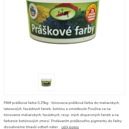
PAM prášková farba 0,25kg - tónovacia prášková farba do maliarskych,
latexových, fasádnych farieb, betónu a omietkovín Používa sa na
tónovanie maliarskych, fasádnych, resp. iných disperzných farieb a na
farbenie betónových zmesí. Pridávaním práškového pigmentu do farby
dosiahneme tmavší odtieň náter...
celý popis