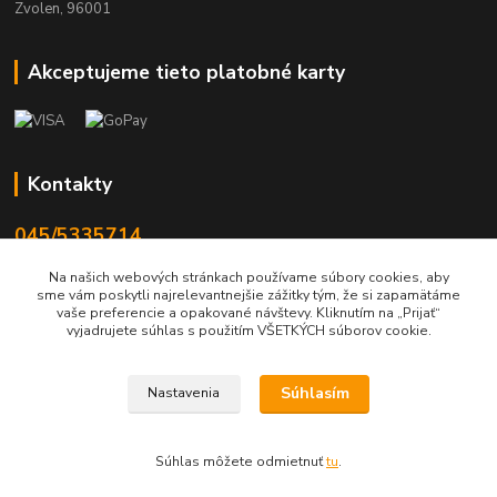
Zvolen, 96001
Akceptujeme tieto platobné karty
Kontakty
045/5335714
Po-Pia 7:30-16.30, So 8-12
Na našich webových stránkach používame súbory cookies, aby
sme vám poskytli najrelevantnejšie zážitky tým, že si zapamätáme
info@lonas.sk
vaše preferencie a opakované návštevy. Kliknutím na „Prijať“
vyjadrujete súhlas s použitím VŠETKÝCH súborov cookie.
Súhlasím
Nastavenia
© 2024 Lonas s. r. o., farby-laky Zvolen
Súhlas môžete odmietnuť
tu
.
Vytvorené na
Eshop-rychlo.sk