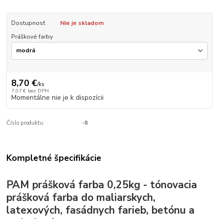
Dostupnosť
Nie je skladom
Práškové farby
8,70 €
/
ks
7,07 €
bez DPH
Momentálne nie je k dispozícii
Číslo produktu:
-8
Kompletné špecifikácie
PAM prášková farba 0,25kg - tónovacia
prášková farba do maliarskych,
latexových, fasádnych farieb, betónu a