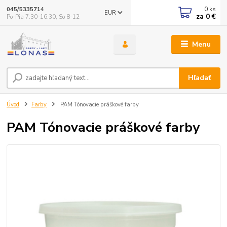
0
ks
045/5335714
EUR
za
0 €
Po-Pia 7:30-16.30, So 8-12
Menu
Hľadať
Úvod
Farby
PAM Tónovacie práškové farby
PAM Tónovacie práškové farby