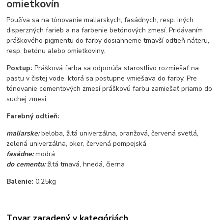
omietkovín
Používa sa na tónovanie maliarskych, fasádnych, resp. iných
disperzných farieb a na farbenie betónových zmesí. Pridávaním
práškového pigmentu do farby dosiahneme tmavší odtieň náteru,
resp. betónu alebo omietkoviny.
Postup:
Prášková farba sa odporúča starostlivo rozmiešať na
pastu v čistej vode, ktorá sa postupne vmiešava do farby. Pre
tónovanie cementových zmesí práškovú farbu zamiešať priamo do
suchej zmesi.
Farebný odtieň:
maliarske:
beloba, žltá univerzálna, oranžová, červená svetlá,
zelená univerzálna, oker, červená pompejská
fasádne:
modrá
do cementu:
žltá tmavá, hnedá, čierna
Balenie:
0,25kg
Tovar zaradený v kategóriách