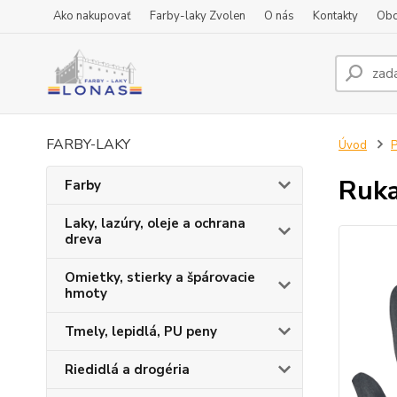
Ako nakupovať
Farby-laky Zvolen
O nás
Kontakty
Obc
FARBY-LAKY
Úvod
P
Ruka
Farby
Laky, lazúry, oleje a ochrana
dreva
Omietky, stierky a špárovacie
hmoty
Tmely, lepidlá, PU peny
Riedidlá a drogéria