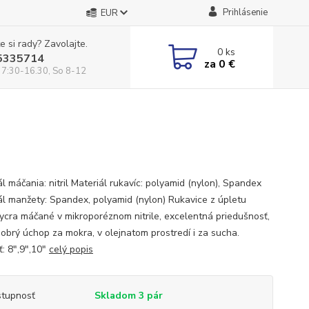
Prihlásenie
EUR
e si rady? Zavolajte.
0
ks
5335714
za
0 €
 7:30-16.30, So 8-12
l máčania: nitril Materiál rukavíc: polyamid (nylon), Spandex
ál manžety: Spandex, polyamid (nylon) Rukavice z úpletu
lycra máčané v mikroporéznom nitrile, excelentná priedušnosť,
dobrý úchop za mokra, v olejnatom prostredí i za sucha.
ť: 8",9",10"
celý popis
tupnosť
Skladom 3 pár