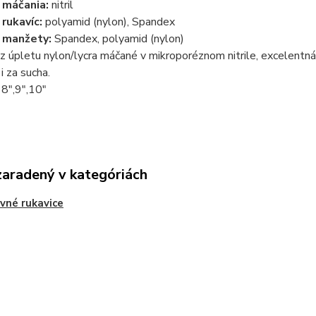
 máčania:
nitril
 rukavíc:
polyamid (nylon),
Spandex
 manžety:
Spandex,
polyamid (nylon)
z úpletu nylon/lycra máčané v mikroporéznom nitrile, excelentná
i za sucha.
8",9",10"
zaradený v kategóriách
vné rukavice