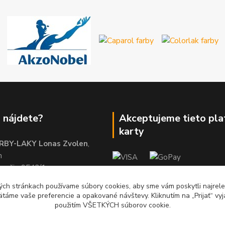
 nájdete?
Akceptujeme tieto pl
karty
RBY-LAKY Lonas Zvolen
,
m
brežie 9542/1
01
ch stránkach používame súbory cookies, aby sme vám poskytli najrelev
ätáme vaše preferencie a opakované návštevy. Kliknutím na „Prijať“ vyj
použitím VŠETKÝCH súborov cookie.