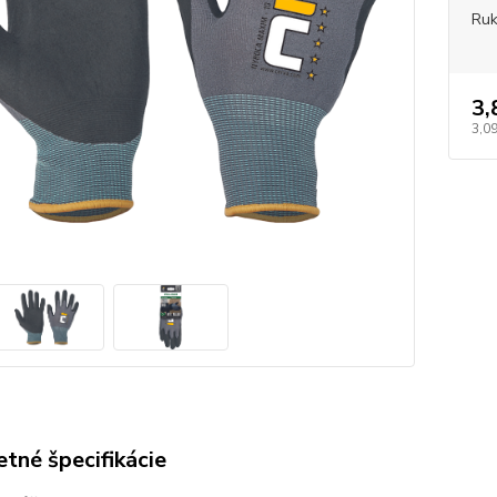
Ruk
3,
3,09
tné špecifikácie