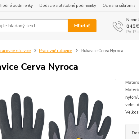
hodné podmienky
Dodacie a platobné podmienky
Ochrana súkromia
Neviet
Hľadať
045/
Po-Pia
racovné rukavice
Pracovné rukavice
Rukavice Cerva Nyroca
vice Cerva Nyroca
Materiá
Materi
nylon/
veľmi 
Velkos
Dos