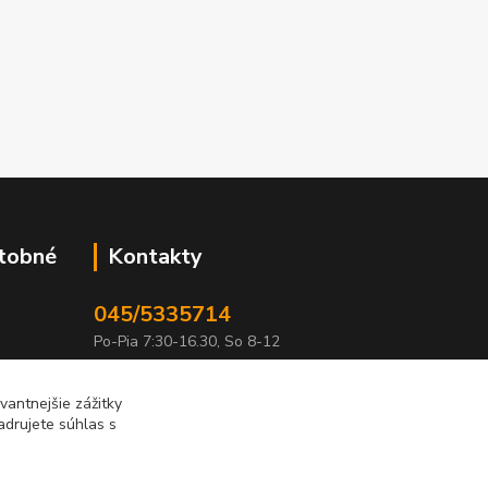
atobné
Kontakty
045/5335714
Po-Pia 7:30-16.30, So 8-12
info@lonas.sk
antnejšie zážitky
adrujete súhlas s