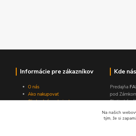
Informácie pre zákazníkov
Kde nás
O nás
Predajňa
FA
Ako nakupovať
pod Zámko
Obchodné podmienky
Slatinské ná
Dodacie podmienky
Zvolen, 960
Na našich webový
Ochrana súkromia
tým, že si zapam
Kontakty