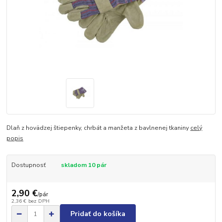
Dlaň z hovädzej štiepenky, chrbát a manžeta z bavlnenej tkaniny
celý
popis
Dostupnosť
skladom 10 pár
2,90 €
/
pár
2,36 €
bez DPH
Pridať do košíka