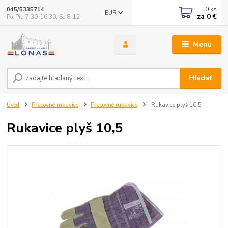
0
ks
045/5335714
EUR
za
0 €
Po-Pia 7:30-16.30, So 8-12
Menu
Hľadať
Úvod
Pracovné rukavice
Pracovné rukavice
Rukavice plyš 10,5
Rukavice plyš 10,5