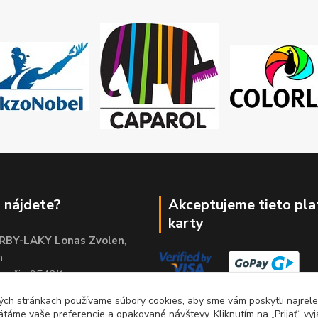
 nájdete?
Akceptujeme tieto pl
karty
RBY-LAKY Lonas Zvolen
,
m
brežie 9542/1
01
ch stránkach používame súbory cookies, aby sme vám poskytli najrelev
ätáme vaše preferencie a opakované návštevy. Kliknutím na „Prijať“ vyj