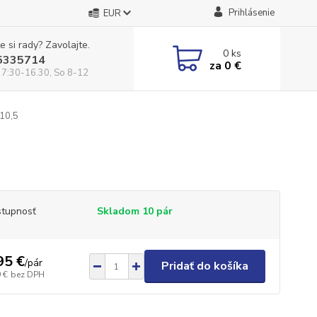
Prihlásenie
EUR
e si rady? Zavolajte.
0
ks
5335714
za
0 €
 7:30-16.30, So 8-12
10,5
tupnosť
Skladom 10 pár
95 €
/
pár
Pridať do košíka
 €
bez DPH