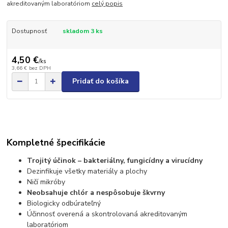
akreditovaným laboratóriom
celý popis
Dostupnosť
skladom 3 ks
4,50 €
/
ks
3,66 €
bez DPH
Pridať do košíka
Kompletné špecifikácie
Trojitý účinok – bakteriálny, fungicídny a virucídny
Dezinfikuje všetky materiály a plochy
Ničí mikróby
Neobsahuje chlór a nespôsobuje škvrny
Biologicky odbúrateľný
Účinnosť overená a skontrolovaná akreditovaným
laboratóriom