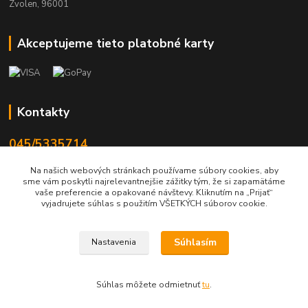
Zvolen, 96001
Akceptujeme tieto platobné karty
Kontakty
045/5335714
Po-Pia 7:30-16.30, So 8-12
Na našich webových stránkach používame súbory cookies, aby
sme vám poskytli najrelevantnejšie zážitky tým, že si zapamätáme
info@lonas.sk
vaše preferencie a opakované návštevy. Kliknutím na „Prijať“
vyjadrujete súhlas s použitím VŠETKÝCH súborov cookie.
Súhlasím
Nastavenia
© 2024 Lonas s. r. o., farby-laky Zvolen
Súhlas môžete odmietnuť
tu
.
Vytvorené na
Eshop-rychlo.sk