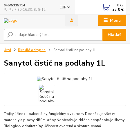
0
ks
045/5335714
EUR
za
0 €
Po-Pia 7:30-16.30, So 8-12
Menu
Hľadať
Úvod
Riedidlá a drogéria
Sanytol čistič na podlahy 1L
Sanytol čistič na podlahy 1L
Trojitý účinok – bakteriálny, fungicídny a virucídny Dezinfikuje všetky
materiály a plochy Ničí mikróby Neobsahuje chlór a nespôsobuje škvrny
Biologicky odbúrateľný Účinnosť overená a skontrolovaná