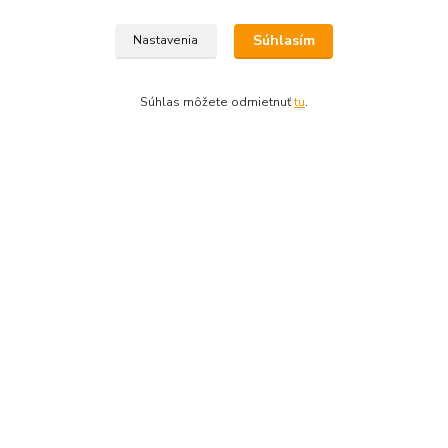
Slatinské nábrežie 9542/1
Zvolen, 96001
Súhlasím
Nastavenia
Akceptujeme tieto platobné karty
Súhlas môžete odmietnuť
tu
.
Kontakty
045/5335714
Po-Pia 7:30-16.30, So 8-12
info@lonas.sk
© 2024 Lonas s. r. o., farby-laky Zvolen