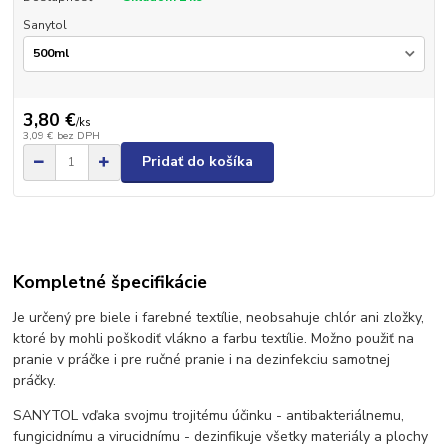
Sanytol
3,80 €
/
ks
3,09 €
bez DPH
Pridať do košíka
Kompletné špecifikácie
Je určený pre biele i farebné textílie, neobsahuje chlór ani zložky,
ktoré by mohli poškodiť vlákno a farbu textílie. Možno použiť na
pranie v práčke i pre ručné pranie i na dezinfekciu samotnej
práčky.
SANYTOL vďaka svojmu trojitému účinku - antibakteriálnemu,
fungicidnímu a virucidnímu - dezinfikuje všetky materiály a plochy