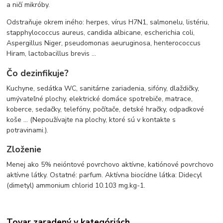
a ničí mikróby.
Odstraňuje okrem iného: herpes, vírus H7N1, salmonelu, listériu,
stapphylococcus aureus, candida albicane, escherichia coli,
Aspergillus Niger, pseudomonas aeuruginosa, henterococcus
Hiram, lactobacillus brevis ...
Čo dezinfikuje?
Kuchyne, sedátka WC, sanitárne zariadenia, sifóny, dlaždičky,
umývateľné plochy, elektrické domáce spotrebiče, matrace,
koberce, sedačky, telefóny, počítače, detské hračky, odpadkové
koše ... (Nepoužívajte na plochy, ktoré sú v kontakte s
potravinami.).
Zloženie
Menej ako 5% neióntové povrchovo aktívne, katiónové povrchovo
aktívne látky. Ostatné: parfum. Aktívna biocídne látka: Didecyl
(dimetyl) ammonium chlorid 10.103 mg.kg-1.
Tovar zaradený v kategóriách