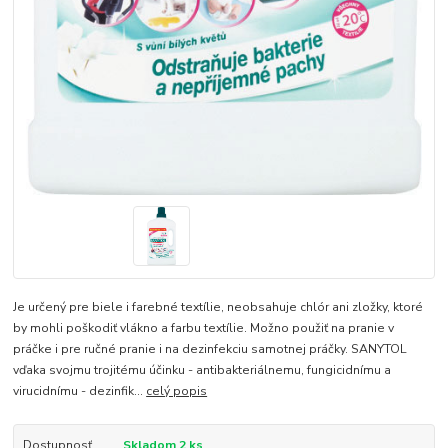
Je určený pre biele i farebné textílie, neobsahuje chlór ani zložky, ktoré
by mohli poškodiť vlákno a farbu textílie. Možno použiť na pranie v
práčke i pre ručné pranie i na dezinfekciu samotnej práčky. SANYTOL
vďaka svojmu trojitému účinku - antibakteriálnemu, fungicidnímu a
virucidnímu - dezinfik...
celý popis
Dostupnosť
Skladom 2 ks