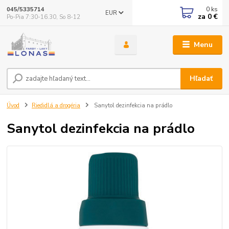
0
ks
045/5335714
EUR
za
0 €
Po-Pia 7:30-16.30, So 8-12
Menu
Hľadať
Úvod
Riedidlá a drogéria
Sanytol dezinfekcia na prádlo
Sanytol dezinfekcia na prádlo