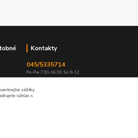
atobné
Kontakty
045/5335714
Po-Pia 7:30-16.30, So 8-12
info@lonas.sk
antnejšie zážitky
adrujete súhlas s