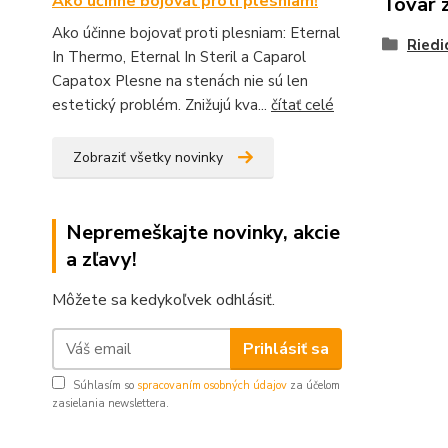
Ako účinne bojovať proti plesniam!
Tovar 
Ako účinne bojovať proti plesniam: Eternal
Riedi
In Thermo, Eternal In Steril a Caparol
Capatox Plesne na stenách nie sú len
estetický problém. Znižujú kva...
čítať celé
Zobraziť všetky novinky
Nepremeškajte novinky, akcie
a zľavy!
Môžete sa kedykoľvek odhlásiť.
Prihlásiť sa
Súhlasím so
spracovaním osobných údajov
za účelom
zasielania newslettera.