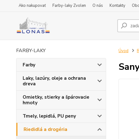
Ako nakupovať
Farby-laky Zvolen
O nás
Kontakty
Obc
FARBY-LAKY
Úvod
R
Sany
Farby
Laky, lazúry, oleje a ochrana
dreva
Omietky, stierky a špárovacie
hmoty
Tmely, lepidlá, PU peny
Riedidlá a drogéria