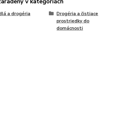
zaradený v kategóriách
dlá a drogéria
Drogéria a čistiace
prostriedky do
domácnosti