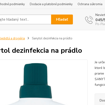
hodné podmienky
Dodacie a platobné podmienky
Ochrana súkromia
Neviet
Hľadať
045/
Po-Pia
iedidlá a drogéria
Sanytol dezinfekcia na prádlo
tol dezinfekcia na prádlo
Je urče
ktoré b
pranie 
SANYTO
fungici
Dos