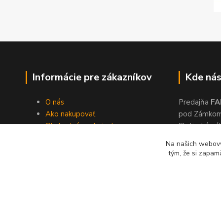
Informácie pre zákazníkov
Kde nás
O nás
Predajňa
FA
Ako nakupovať
pod Zámko
Obchodné podmienky
Slatinské ná
Dodacie podmienky
Zvolen, 960
Na našich webový
Ochrana súkromia
tým, že si zapam
Kontakty