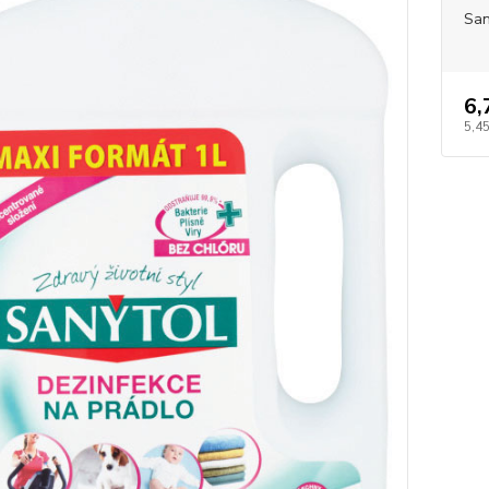
San
6,
5,45