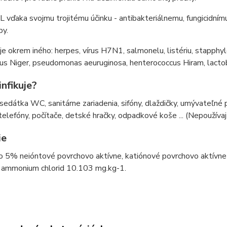
ďaka svojmu trojitému účinku - antibakteriálnemu, fungicidnímu a
by.
e okrem iného: herpes, vírus H7N1, salmonelu, listériu, stapphylo
us Niger, pseudomonas aeuruginosa, henterococcus Hiram, lactobac
nfikuje?
sedátka WC, sanitárne zariadenia, sifóny, dlaždičky, umývateľné 
telefóny, počítače, detské hračky, odpadkové koše ... (Nepoužívaj
ie
 5% neióntové povrchovo aktívne, katiónové povrchovo aktívne l
) ammonium chlorid 10.103 mg.kg-1.