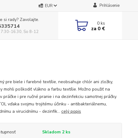
Prihlásenie
EUR
e si rady? Zavolajte.
0
ks
5335714
za
0 €
 7:30-16.30, So 8-12
ný pre biele i farebné textílie, neobsahuje chlór ani zložky,
y mohli poškodiť vlákno a farbu textílie. Možno použiť na
v práčke i pre ručné pranie i na dezinfekciu samotnej práčky.
L vďaka svojmu trojitému účinku - antibakteriálnemu,
dnímu a virucidnímu - dezinfik...
celý popis
tupnosť
Skladom 2 ks