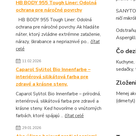
HB BODY 955 Tough Liner: Odolná
ochrana pre náročné povrchy
SANYTOL v
ničí mikró
HB BODY 955 Tough Liner: Odolná
ochrana pre náročné povrchy Ak hľadáte
Odstraňuj
náter, ktorý zvládne extrémne zaťaženie,
Aspergill
nárazy, škrabance a nepriaznivé po...
čítať
celé
Čo dezi
Kuchyne, 
11.02.2026
sedačky, 
Caparol Sylitol Bio Innenfarbe –
interiérová silikátová farba pre
Zložen
zdravé a krásne steny.
Menej ako
Caparol Sylitol Bio Innenfarbe – prírodná,
(dimetyl
interiérová, silikátová farba pre zdravé a
krásne steny. Keď hovoríme o vnútorných
farbách, ktoré spájajú ...
čítať celé
29.01.2026