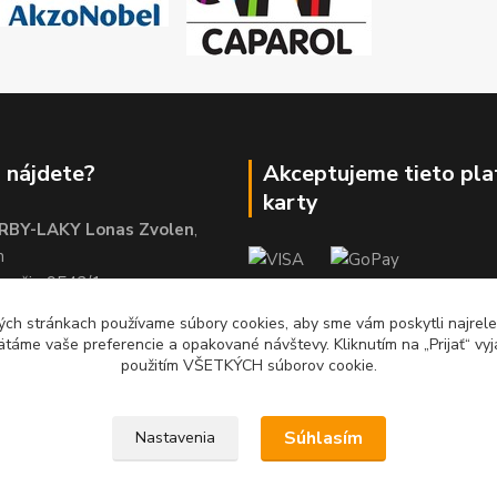
 nájdete?
Akceptujeme tieto pl
karty
RBY-LAKY Lonas Zvolen
,
m
brežie 9542/1
01
ch stránkach používame súbory cookies, aby sme vám poskytli najrelev
ätáme vaše preferencie a opakované návštevy. Kliknutím na „Prijať“ vyj
použitím VŠETKÝCH súborov cookie.
Súhlasím
Nastavenia