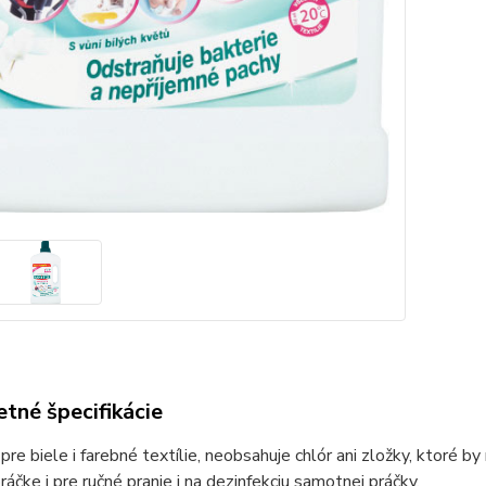
tné špecifikácie
 pre biele i farebné textílie, neobsahuje chlór ani zložky, ktoré b
práčke i pre ručné pranie i na dezinfekciu samotnej práčky.