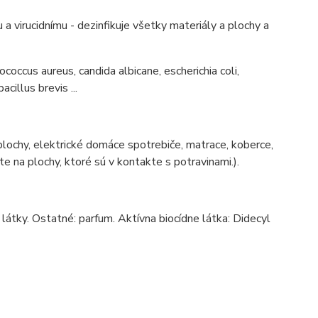
 virucidnímu - dezinfikuje všetky materiály a plochy a
coccus aureus, candida albicane, escherichia coli,
illus brevis ...
plochy, elektrické domáce spotrebiče, matrace, koberce,
te na plochy, ktoré sú v kontakte s potravinami.).
átky. Ostatné: parfum. Aktívna biocídne látka: Didecyl