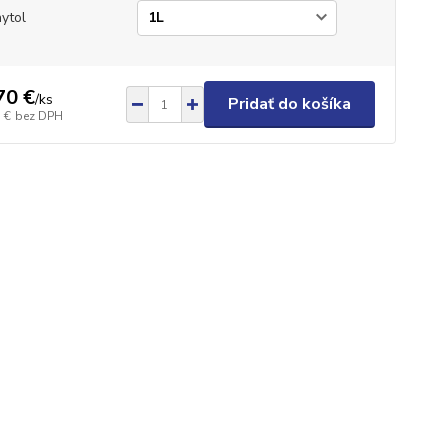
ytol
70 €
/
ks
Pridať do košíka
 €
bez DPH