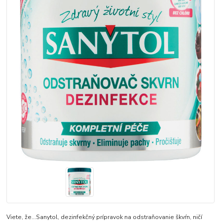
Viete, že...Sanytol, dezinfekčný prípravok na odstraňovanie škvŕn, ničí