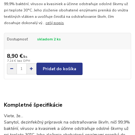
99,9% baktérií, vírusov a kvasiniek a účinne odstraňuje odolné škvrny už
pri teplote 30°C. Jeho zloženie obohatené enzýmami preniká do vnútra
textilných vlákien a uvoľňuje činidlá na odstraňovanie škvŕn, čím
dosahuje dokonalý vý...
celý popis
Dostupnosť
skladom 2 ks
8,90 €
/
ks
7,24 €
bez DPH
Pridať do košíka
Kompletné špecifikácie
Viete, že...
Sanytol, dezinfekčný prípravok na odstraňovanie škvŕn, ničí 99,9%
baktérií, vírusov a kvasiniek a účinne odstraňuje odolné škvrny už
pri teplote 30°C. Jeho zloženie obohatené enzýmami preniká do