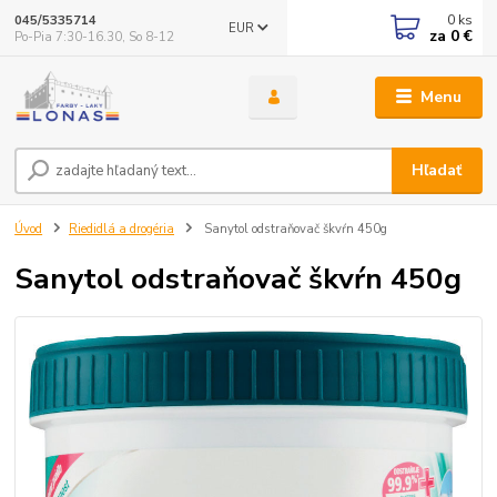
0
ks
045/5335714
EUR
za
0 €
Po-Pia 7:30-16.30, So 8-12
Menu
Hľadať
Úvod
Riedidlá a drogéria
Sanytol odstraňovač škvŕn 450g
Sanytol odstraňovač škvŕn 450g