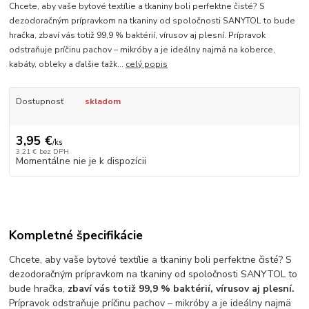
Chcete, aby vaše bytové textílie a tkaniny boli perfektne čisté? S
dezodoračným prípravkom na tkaniny od spoločnosti SANYTOL to bude
hračka, zbaví vás totiž 99,9 % baktérií, vírusov aj plesní. Prípravok
odstraňuje príčinu pachov – mikróby a je ideálny najmä na koberce,
kabáty, obleky a ďalšie ťažk...
celý popis
Dostupnosť
skladom
3,95 €
/
ks
3,21 €
bez DPH
Momentálne nie je k dispozícii
Kompletné špecifikácie
Chcete, aby vaše bytové textílie a tkaniny boli perfektne čisté? S
dezodoračným prípravkom na tkaniny od spoločnosti SANYTOL to
bude hračka,
zbaví vás totiž 99,9 % baktérií, vírusov aj plesní.
Prípravok odstraňuje príčinu pachov – mikróby a je ideálny najmä