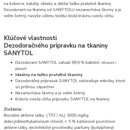
na koberce, kabáty, obleky a ďalšie ťažko prateľné tkaniny.
Dezodorant na tkaniny od SANYTOLU nezanecháva škvrny a je
veľmi šetrný, navyše vášmu textilu dodá krásnu sviežu vôňu.
Kľúčové vlastnosti
Dezodoračného prípravku na tkaniny
SANYTOL
Dezodorant SANYTOL zahubí 99,9 % baktérií, vírusov i
plesní
Ideálny na ťažko prateľné tkaniny
Dezodoračný prípravok SANYTOL odstraňuje mikróby, ktoré
sú príčinou zápachov
Nezanecháva škvrny a je veľmi šetrný
Krásna svieža vôňa prípravku SANYTOL na tkaniny
Zloženie:
Biocídne aktívne látky: (TP2 / AL): 5000 mg/kg
didecyldimethylamonium chlorid, < 5 % katiónové povrchovo
aktívne látky, dezinfekčné prostriedky, parfumy (butylphenyl