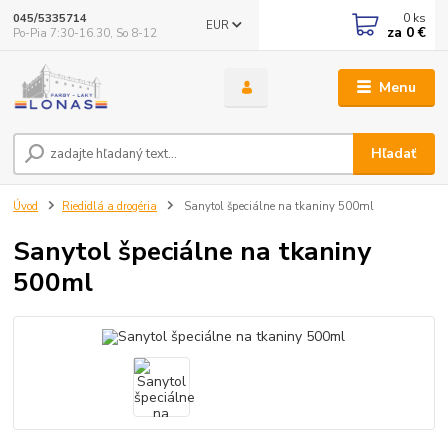
0
ks
045/5335714
EUR
za
0 €
Po-Pia 7:30-16.30, So 8-12
Menu
Hľadať
Úvod
Riedidlá a drogéria
Sanytol špeciálne na tkaniny 500ml
Sanytol špeciálne na tkaniny
500ml