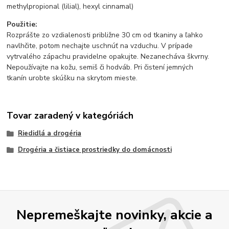
methylpropional (lilial), hexyl cinnamal)
Použitie:
Rozprášte zo vzdialenosti približne 30 cm od tkaniny a ľahko
navlhčite, potom nechajte uschnúť na vzduchu. V prípade
vytrvalého zápachu pravidelne opakujte. Nezanecháva škvrny.
Nepoužívajte na kožu, semiš či hodváb. Pri čistení jemných
tkanín urobte skúšku na skrytom mieste.
Tovar zaradený v kategóriách
Riedidlá a drogéria
Drogéria a čistiace prostriedky do domácnosti
Nepremeškajte novinky, akcie a