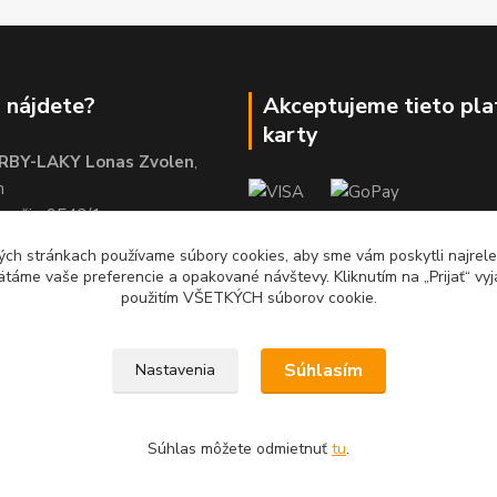
 nájdete?
Akceptujeme tieto pl
karty
RBY-LAKY Lonas Zvolen
,
m
brežie 9542/1
01
ch stránkach používame súbory cookies, aby sme vám poskytli najrelev
ätáme vaše preferencie a opakované návštevy. Kliknutím na „Prijať“ vyj
použitím VŠETKÝCH súborov cookie.
Súhlasím
Nastavenia
Súhlas môžete odmietnuť
tu
.