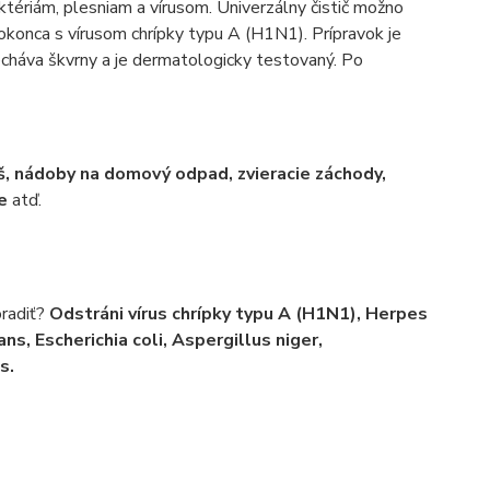
aktériám, plesniam a vírusom. Univerzálny čistič možno
dokonca s vírusom chrípky typu A (H1N1). Prípravok je
cháva škvrny a je dermatologicky testovaný. Po
 nádoby na domový odpad, zvieracie záchody,
že
atď.
oradiť?
Odstráni vírus chrípky typu A (H1N1), Herpes
ns, Escherichia coli, Aspergillus niger,
s.