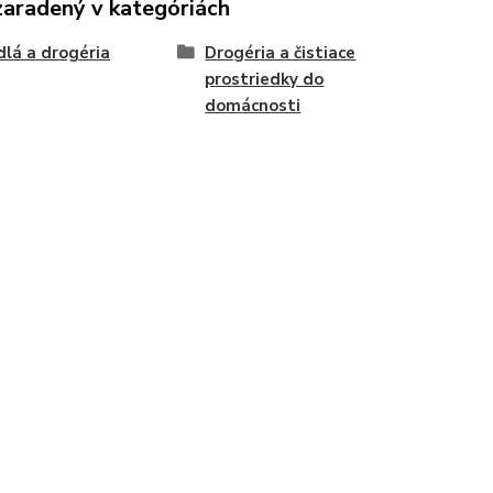
zaradený v kategóriách
dlá a drogéria
Drogéria a čistiace
prostriedky do
domácnosti