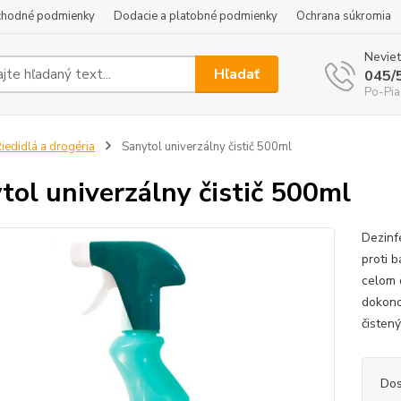
hodné podmienky
Dodacie a platobné podmienky
Ochrana súkromia
Neviet
Hľadať
045/
Po-Pia
iedidlá a drogéria
Sanytol univerzálny čistič 500ml
tol univerzálny čistič 500ml
Dezinf
proti b
celom 
dokonc
čisten
Dos