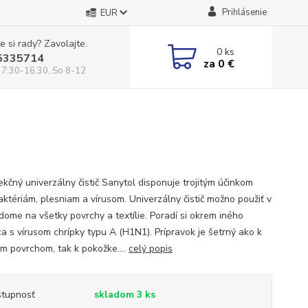
Prihlásenie
EUR
e si rady? Zavolajte.
0
ks
5335714
za
0 €
 7:30-16.30, So 8-12
ekčný univerzálny čistič Sanytol disponuje trojitým účinkom
aktériám, plesniam a vírusom. Univerzálny čistič možno použiť v
dome na všetky povrchy a textílie. Poradí si okrem iného
a s vírusom chrípky typu A (H1N1). Prípravok je šetrný ako k
ým povrchom, tak k pokožke....
celý popis
tupnosť
skladom 3 ks