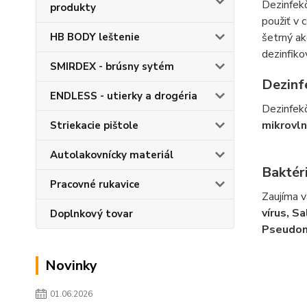
Dezinfekč
produkty
použiť v 
šetrný ak
HB BODY leštenie
dezinfiko
SMIRDEX - brúsny sytém
Dezinf
ENDLESS - utierky a drogéria
Dezinfekč
mikrovln
Striekacie pištole
Autolakovnícky materiál
Baktéri
Pracovné rukavice
Zaujíma v
vírus, S
Doplnkový tovar
Pseudomo
Novinky
01.06.2026