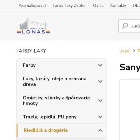
Ako nakupovať
Farby-laky Zvolen
O nás
Kontakty
Obc
FARBY-LAKY
Úvod
R
Sany
Farby
Laky, lazúry, oleje a ochrana
dreva
Omietky, stierky a špárovacie
hmoty
Tmely, lepidlá, PU peny
Riedidlá a drogéria