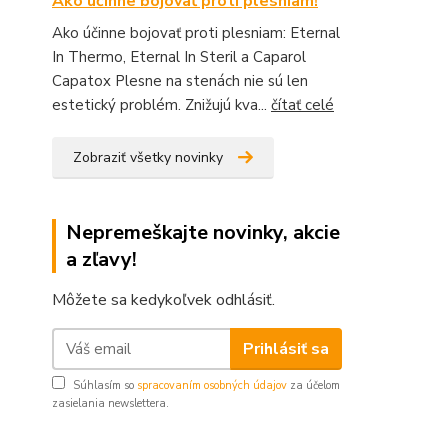
Ako účinne bojovať proti plesniam!
Ako účinne bojovať proti plesniam: Eternal
In Thermo, Eternal In Steril a Caparol
Capatox Plesne na stenách nie sú len
estetický problém. Znižujú kva...
čítať celé
Zobraziť všetky novinky
Nepremeškajte novinky, akcie
a zľavy!
Môžete sa kedykoľvek odhlásiť.
Prihlásiť sa
Súhlasím so
spracovaním osobných údajov
za účelom
zasielania newslettera.