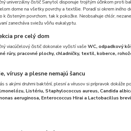
ný univerzálny čistič Sanytol disponuje trojitým účinkom proti b
celom dome na všetky povrchy a textílie. Poradí si okrem iného 
o k čisteným povrchom, tak k pokožke. Neobsahuje chlór, nezane
vaní zanecháva sviežu vôňu eukalyptu.
ekcia pre celý dom
ný viacúčelový čistič dokonale vyčistí vaše
WC, odpadkový kôš,
né rúry, pracovné plochy, chladničky, textil, koberce, roho
e, vírusy a plesne nemajú šancu
ás s akými druhmi baktérií, plesní a vírusov si prípravok dokáže p
almonelózu, Listériu, Staphylococcus aureus, Candida albica
nas aeruginosa, Enterococcus Hirai a Lactobacillus brevi