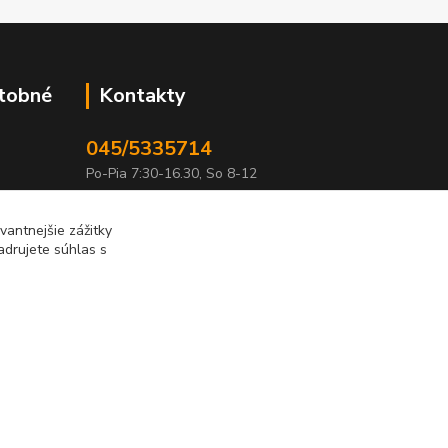
atobné
Kontakty
045/5335714
Po-Pia 7:30-16.30, So 8-12
info@lonas.sk
antnejšie zážitky
adrujete súhlas s
Vytvorené na
Eshop-rychlo.sk