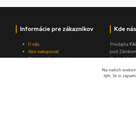
Informácie pre zákazníkov
Kde nás
O nás
Predajňa
FA
Ako nakupovať
pod Zámko
Obchodné podmienky
Slatinské ná
Dodacie podmienky
Zvolen, 960
Na našich webový
Ochrana súkromia
tým, že si zapam
Kontakty
© 2024 Lonas s. r. o., farby-laky Zvolen