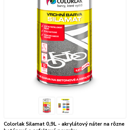
Colorlak Silamat 0,9L - akrylátový náter na rôzne