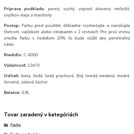
Príprava podkladu:
pevný, suchý, vopred zbavený nečistôt,
zvyškov oleja a mastnoty
Postup:
Farbu pred použitím dôkladne rozmiešajte a nanášajte
štetcom, valčekom alebo striekaním v 2 vrstvách. Pre prvú vrstvu
zriedte farbu s riedidlom 20% čo bude slúžiť ako penetračný
náter.
Riedidlo:
C-6000
2
Výdatnosť:
12m
/l
Odtieň:
biela, šedá, šedá prachová, žltá, hnedá medená, modrá,
červená, zelená šáchor
Balenie:
0,9L
Tovar zaradený v kategóriách
Farby