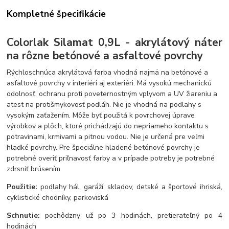
Kompletné špecifikácie
Colorlak Silamat 0,9L - akrylátový náter
na rôzne betónové a asfaltové povrchy
Rýchloschnúca akrylátová farba vhodná najmä na betónové a
asfaltové povrchy v interiéri aj exteriéri. Má vysokú mechanickú
odolnosť, ochranu proti poveternostným vplyvom a UV žiareniu a
atest na protišmykovosť podláh. Nie je vhodná na podlahy s
vysokým zaťažením. Môže byť použitá k povrchovej úprave
výrobkov a plôch, ktoré prichádzajú do nepriameho kontaktu s
potravinami, krmivami a pitnou vodou. Nie je určená pre veľmi
hladké povrchy. Pre špeciálne hladené betónové povrchy je
potrebné overiť priľnavosť farby a v prípade potreby je potrebné
zdrsniť brúsením.
Použitie:
podlahy hál, garáží, skladov, detské a športové ihriská,
cyklistické chodníky, parkoviská
Schnutie:
pochôdzny už po 3 hodinách, pretierateľný po 4
hodinách