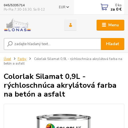
0
ks
045/5335714
EUR
za
0 €
Po-Pia 7:30-16.30, So 8-12
Menu
Hľadať
Úvod
Farby
Colorlak Silamat 0,9L - rýchloschnúca akrylátová farba na
betón a asfalt
Colorlak Silamat 0,9L -
rýchloschnúca akrylátová farba
na betón a asfalt