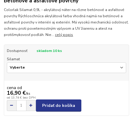
betónové a asfaltové povrchy
Colorlak Silamat 0,9L - akrylátový náter na rôzne betónové a asfaltové
povrchy Rýchloschnúca akrylátová farba vhodná najmä na betónové a
asfaltové povrchy v interiéri aj exteriéri. Má vysokú mechanickú odolnosť,
ochranu proti poveternostným vplyvom a UV žiareniu a atest na
protišmykovosť podláh. Nie...
celý popis
Dostupnosť
skladom 10 ks
Silamat
cena od
16,90 €
/
ks
od
13,74 €
bez DPH
Pridať do košíka