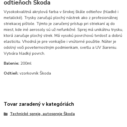
odtieňoch Škoda
Vysokokvalitná akrylová farba v širokej škále odtieňov (hladké i
metalické). Trysky zaručujú plochý nástrek ako z profesionálnej
striekacej pištole. Týmto je zaručený prístup pri striekaní aj do
miest, kde iné aerosoly sú už nefunkčné. Sprej má unikátnu trysku,
ktorá zaručuje plochý strek. Má vysokú povrchovú tvrdosť a dobrú
elasticitu. Vhodná je pre vonkajšie i vnútorné použitie. Náter je
odolný voči poveternostným podmienkam, svetlu a UV žiareniu.
Vytvára hladký povrch.
Balenie:
200ml
Odtieň:
vzorkovník Škoda
Tovar zaradený v kategóriách
Technické spreje, autospreje Škoda