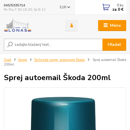
0
ks
045/5335714
EUR
za
0 €
Po-Pia 7:30-16.30, So 8-12
Menu
Hľadať
Úvod
Spreje
Technické spreje, autospreje Škoda
Sprej autoemail Škoda
200ml
Sprej autoemail Škoda 200ml