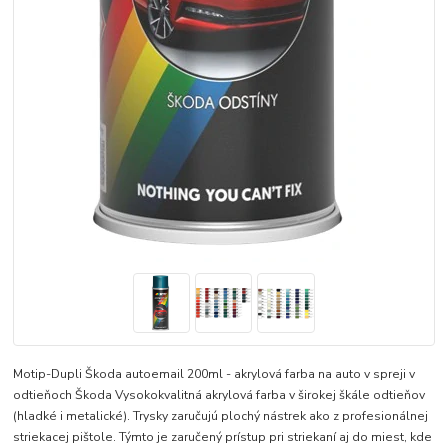
Motip-Dupli Škoda autoemail 200ml - akrylová farba na auto v spreji v
odtieňoch Škoda Vysokokvalitná akrylová farba v širokej škále odtieňov
(hladké i metalické). Trysky zaručujú plochý nástrek ako z profesionálnej
striekacej pištole. Týmto je zaručený prístup pri striekaní aj do miest, kde