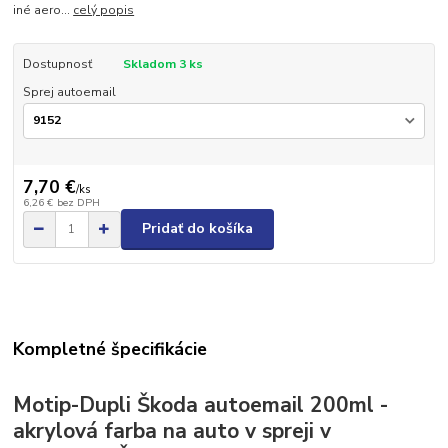
iné aero...
celý popis
Dostupnosť
Skladom 3 ks
Sprej autoemail
7,70 €
/
ks
6,26 €
bez DPH
Pridať do košíka
Kompletné špecifikácie
Motip-Dupli Škoda autoemail 200ml -
akrylová farba na auto v spreji v